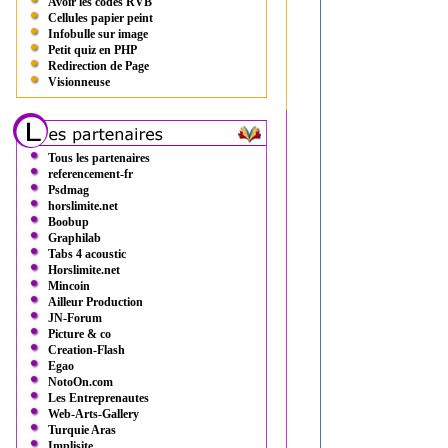
Avoir les codes RVB
Cellules papier peint
Infobulle sur image
Petit quiz en PHP
Redirection de Page
Visionneuse
Tous les partenaires
referencement-fr
Psdmag
horslimite.net
Boobup
Graphilab
Tabs 4 acoustic
Horslimite.net
Mincoin
Ailleur Production
JN-Forum
Picture & co
Creation-Flash
Egao
NotoOn.com
Les Entreprenautes
Web-Arts-Gallery
Turquie Aras
Implisite