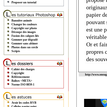
propose 
Proposer un tutorial
originaux
papier de
Bannière animée
pouvant 
Changer les couleurs
Copyright sur photo
est une 
Découpe des images
véritable
Fusion des calques liés
Gommer par dégradé
Or et fai
Gommer sans abîmer
Photos dans un cercle
propres c
Scripts
des souv
Cahier des charges
Copyright
http://www.oneaga
Référencement
Balises <META>
Norme ISO 8859-1
Avoir les codes RVB
Cellules papier peint