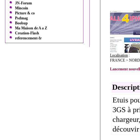
JN-Forum
Mincoin
Picture & co
Psdmag
Boobup
Ma Maison de A a Z
Creation-Flash
referencement-fr
Localisation
:
FRANCE > NORD 
Lancement nouvell
Descript
Etuis po
3GS à pr
chargeur,
découvir