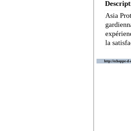
Descript
Asia Prot
gardienna
expérienc
la satisfa
http://echoppe-d