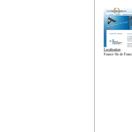
Localisation
:
France>Ile de Franc