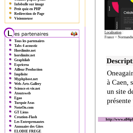
Infobulle sur image
Petit quiz en PHP
Redirection de Page
Visionneuse
Localisation
:
France > Normandie
Tous les partenaires
Tabs 4 acoustic
Horslimite.net
horslimite.net
Descript
Graphilab
Espricrea
Ailleur Production
Oneagain
Implisite
Myphphost.net
à Caen, 
Web-Arts-Gallery
Science-et-vie.net
un site d
Atoutsweb
Egao
présente 
Turquie Aras
NotoOn.com
GT Liens
Creation-Flash
http://www.all4ip
Les Entreprenautes
Annuaire des Gites
ELODIE FREGE