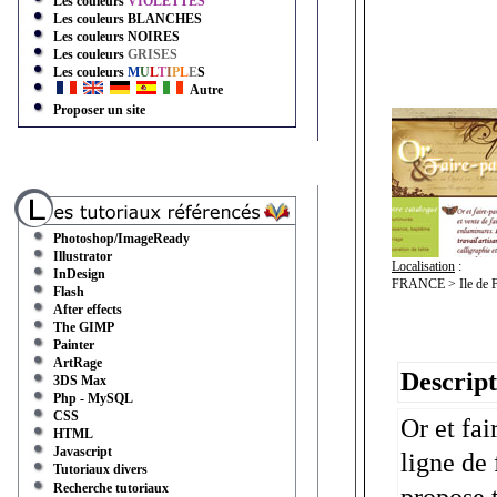
Les couleurs
VIOLETTES
Les couleurs
BLANCHES
Les couleurs
NOIRES
Les couleurs
GRISES
Les couleurs
M
U
L
T
I
P
L
E
S
Autre
Proposer un site
Photoshop/ImageReady
Illustrator
Localisation
:
InDesign
FRANCE > Ile de Fra
Flash
After effects
The GIMP
Painter
ArtRage
Descript
3DS Max
Php - MySQL
CSS
Or et fai
HTML
Javascript
ligne de 
Tutoriaux divers
Recherche tutoriaux