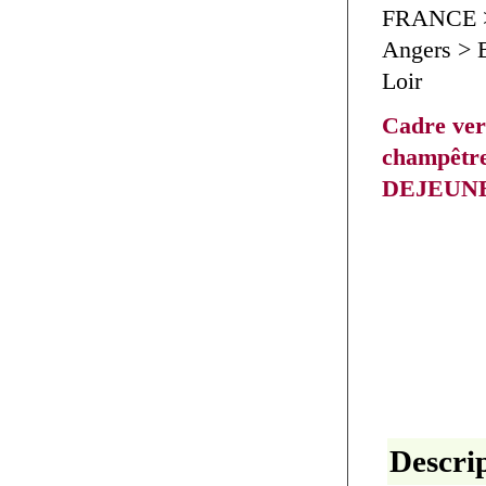
FRANCE > 
Angers > B
Loir
Cadre ver
champêtr
DEJEUN
Descrip