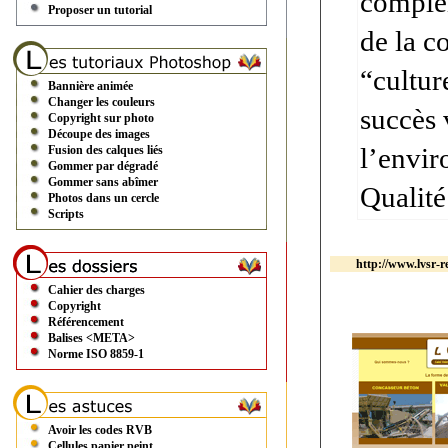
complém
Proposer un tutorial
de la c
“cultur
Bannière animée
Changer les couleurs
succès 
Copyright sur photo
Découpe des images
l’envir
Fusion des calques liés
Gommer par dégradé
Gommer sans abîmer
Qualité
Photos dans un cercle
Scripts
http://www.lvsr-re
Cahier des charges
Copyright
Référencement
Balises <META>
Norme ISO 8859-1
Avoir les codes RVB
Cellules papier peint