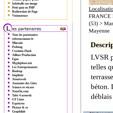
Infobulle sur image
Localisati
Petit quiz en PHP
Redirection de Page
FRANCE > 
Visionneuse
(53) > Mar
Mayenne
Tous les partenaires
referencement-fr
Descrip
Mincoin
Psdmag
Creation-Flash
LVSR pr
Ailleur Production
Egao
Myphphost.net
telles 
Les Entreprenautes
Boobup
terrass
Implisite
Atoutsweb
Annuaire des Gites
béton. 
Science-et-vie.net
NotoOn.com
déblais
Tabs 4 acoustic
GT Liens
Espricrea
Picture & co
Graphilab