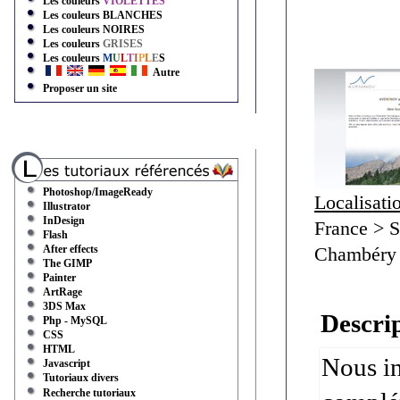
Les couleurs
VIOLETTES
Les couleurs
BLANCHES
Les couleurs
NOIRES
Les couleurs
GRISES
Les couleurs
M
U
L
T
I
P
L
E
S
Autre
Proposer un site
Photoshop/ImageReady
Localisati
Illustrator
InDesign
France > S
Flash
After effects
Chambéry
The GIMP
Painter
ArtRage
3DS Max
Descrip
Php - MySQL
CSS
HTML
Nous in
Javascript
Tutoriaux divers
Recherche tutoriaux