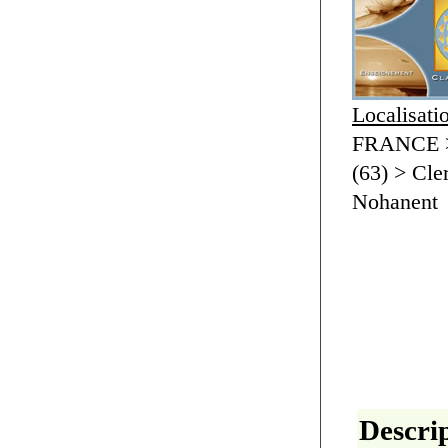
Localisati
FRANCE >
(63) > Cle
Nohanent
Descrip