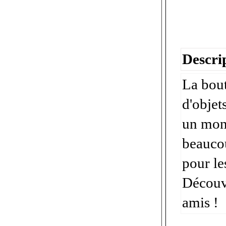
Descrip
La bou
d'objet
un mond
beaucou
pour le
Découvr
amis !