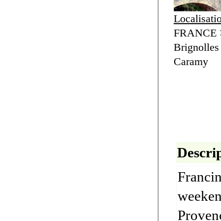
Localisati
FRANCE >
Brignolles
Caramy
Descrip
Francin
weekend
Provenc