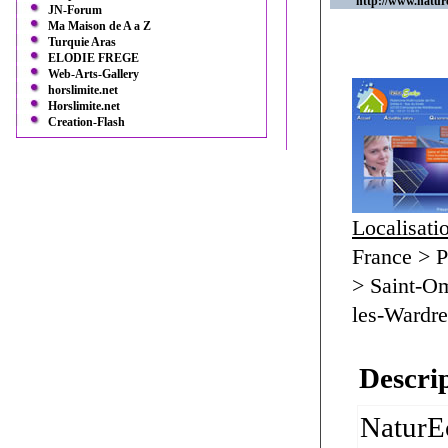
http://www.natur
JN-Forum
Ma Maison de A a Z
Turquie Aras
ELODIE FREGE
Web-Arts-Gallery
horslimite.net
Horslimite.net
Creation-Flash
Localisati
France > P
> Saint-O
les-Wardr
Descrip
NaturEc