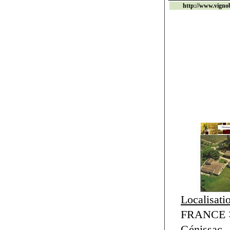
http://www.vigno
Localisati
FRANCE > 
Génissac