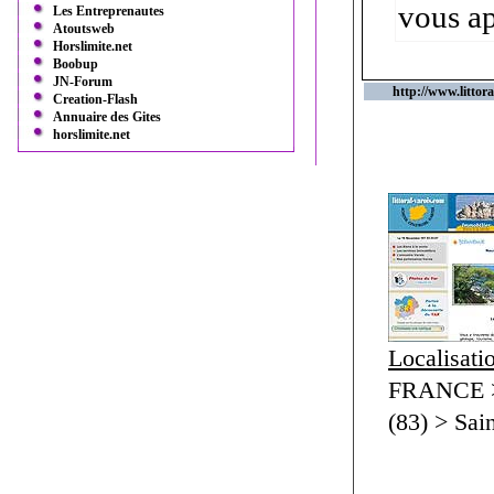
vous ap
Les Entreprenautes
Atoutsweb
Horslimite.net
Boobup
JN-Forum
http://www.littor
Creation-Flash
Annuaire des Gites
horslimite.net
Localisati
FRANCE 
(83) > Sa