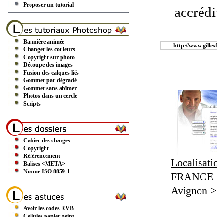
Proposer un tutorial
accré
Bannière animée
http://www.gilles
Changer les couleurs
Copyright sur photo
Découpe des images
Fusion des calques liés
Gommer par dégradé
Gommer sans abîmer
Photos dans un cercle
Scripts
Cahier des charges
Copyright
Référencement
Localisati
Balises <META>
Norme ISO 8859-1
FRANCE > 
Avignon >
Avoir les codes RVB
Cellules papier peint