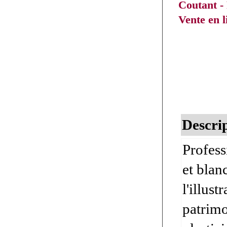
Coutant -
Vente en l
Descrip
Profess
et blan
l'illust
patrimoi