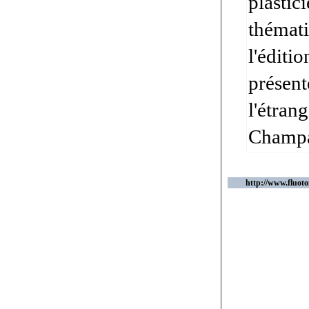
plastic
thémati
l'éditio
présent
l'étran
Champa
http://www.fluot