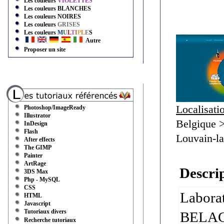
Les couleurs
VIOLETTES
Les couleurs
BLANCHES
Les couleurs
NOIRES
Les couleurs
GRISES
Les couleurs
M
U
L
T
I
P
L
E
S
Autre
Proposer un site
Localisati
Photoshop/ImageReady
Illustrator
Belgique 
InDesign
Flash
Louvain-l
After effects
The GIMP
Painter
ArtRage
Descrip
3DS Max
Php - MySQL
CSS
Labora
HTML
Javascript
Tutoriaux divers
BELAC 
Recherche tutoriaux