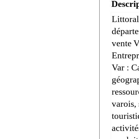
Descrip
Littora
départe
vente V
Entrepr
Var : C
géograp
ressour
varois, 
touristi
activit