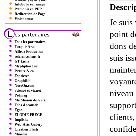
Infobulle sur image
Descrip
Petit quiz en PHP
Redirection de Page
Visionneuse
Je suis
point d
Tous les partenaires
dons de
Turquie Aras
Ailleur Production
suis is
referencement-fr
GT Liens
Myphphost.net
mainten
Picture & co
Espricrea
voyante
Graphilab
NotoOn.com
Science-et-vie.net
niveau 
Psdmag
Ma Maison de A a Z
support
Tabs 4 acoustic
Egao
clients
ELODIE FREGE
Implisite
Web-Arts-Gallery
confide
Creation-Flash
Mincoin