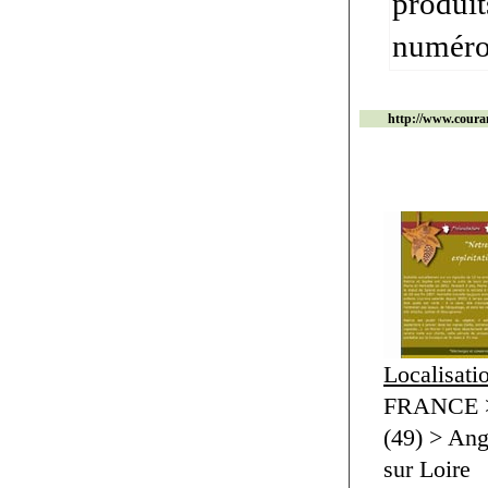
produit
numéros 
http://www.couran
Localisati
FRANCE > 
(49) > An
sur Loire