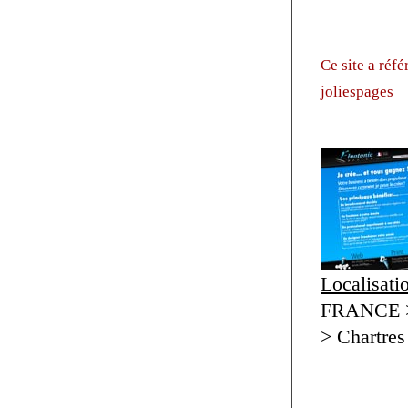
Ce site a réf
joliespages
Localisati
FRANCE > 
> Chartres