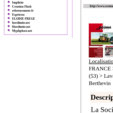
Implisite
http://www.scoma
Creation-Flash
referencement-fr
Espricrea
ELODIE FREGE
horslimite.net
Horslimite.net
Myphphost.net
Localisati
FRANCE > 
(53) > Lav
Berthevin
Descrip
La Soci