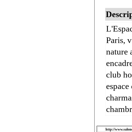
Descrip
L'Espac
Paris, 
nature 
encadre
club ho
espace 
charman
chambre
http://www.salon