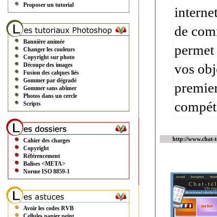
Proposer un tutorial
interne
de comm
Bannière animée
permet 
Changer les couleurs
Copyright sur photo
vos obj
Découpe des images
Fusion des calques liés
Gommer par dégradé
premier
Gommer sans abîmer
Photos dans un cercle
compéte
Scripts
http://www.chat-t
Cahier des charges
Copyright
Référencement
Balises <META>
Norme ISO 8859-1
Avoir les codes RVB
Cellules papier peint