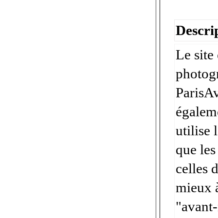
Descrip
Le site
photogr
ParisAv
égalem
utilise
que les
celles 
mieux à
"avant-