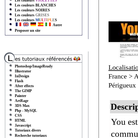
Les couleurs
VIOLETTES
Les couleurs
BLANCHES
Les couleurs
NOIRES
Les couleurs
GRISES
Les couleurs
M
U
L
T
I
P
L
E
S
Autre
Proposer un site
Localisati
Photoshop/ImageReady
Illustrator
France > A
InDesign
Flash
Périgueux
After effects
The GIMP
Painter
ArtRage
Descrip
3DS Max
Php - MySQL
CSS
You est
HTML
Javascript
Tutoriaux divers
communi
Recherche tutoriaux