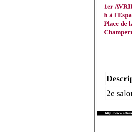
1er AVRIL
h à l'Esp
Place de l
Champerr
Descrip
2e salo
http://www.affair