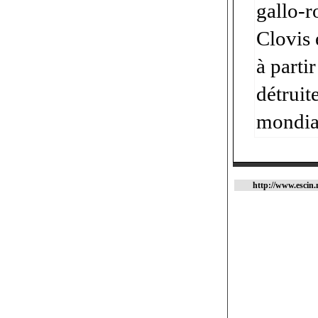
gallo-r
Clovis 
à parti
détruit
mondia
http://www.escin.