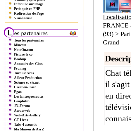
Infobulle sur image
Petit quiz en PHP
Redirection de Page
Localisati
Visionneuse
FRANCE > 
(93) > Par
Tous les partenaires
Grand
Mincoin
NotoOn.com
Picture & co
Descrip
Boobup
Annuaire des Gites
Psdmag
Chat té
Turquie Aras
Ailleur Production
il s'agi
Science-et-vie.net
Creation-Flash
Egao
en dire
Les Entreprenautes
Graphilab
télévis
JN-Forum
Atoutsweb
Web-Arts-Gallery
connais
GT Liens
Tabs 4 acoustic
Ma Maison de A a Z