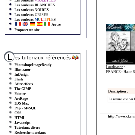
Les couleurs
VIOLETTES
Les couleurs
BLANCHES
Les couleurs
NOIRES
Les couleurs
GRISES
Les couleurs
M
U
L
T
I
P
L
E
S
Autre
Proposer un site
Photoshop/ImageReady
Localisation
:
Illustrator
FRANCE> Haute Sav
InDesign
Flash
After effects
The GIMP
Description :
Painter
ArtRage
La nature vue par l
3DS Max
Php - MySQL
CSS
http://www.ckc-n
HTML
Javascript
Tutoriaux divers
Recherche tutoriaux