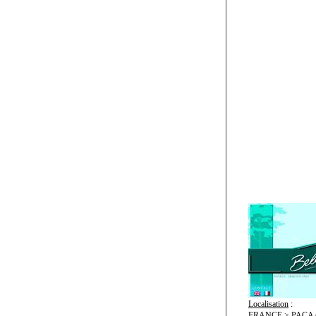
Localisation
:
FRANCE > PACA (8