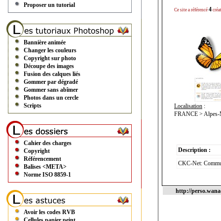
Proposer un tutorial
4
Ce site a référencé
créa
Bannière animée
Changer les couleurs
Copyright sur photo
Découpe des images
Fusion des calques liés
Gommer par dégradé
Gommer sans abîmer
Photos dans un cercle
Scripts
Localisation
:
FRANCE > Alpes-Ma
Cahier des charges
Description :
Copyright
Référencement
CKC-Net: Communica
Balises <META>
Norme ISO 8859-1
http://perso.wanad
Avoir les codes RVB
Cellules papier peint