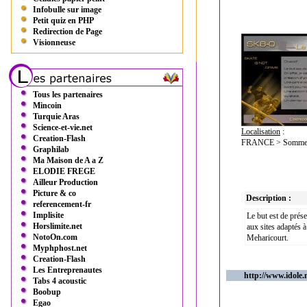
Infobulle sur image
Petit quiz en PHP
Redirection de Page
Visionneuse
Tous les partenaires
Mincoin
Turquie Aras
Science-et-vie.net
Localisation
:
Creation-Flash
FRANCE > Somme (
Graphilab
Ma Maison de A a Z
ELODIE FREGE
Ailleur Production
Picture & co
Description :
referencement-fr
Implisite
Le but est de prése
Horslimite.net
aux sites adaptés à
NotoOn.com
Meharicourt.
Myphphost.net
Creation-Flash
Les Entreprenautes
http://www.idole.
Tabs 4 acoustic
Boobup
Egao