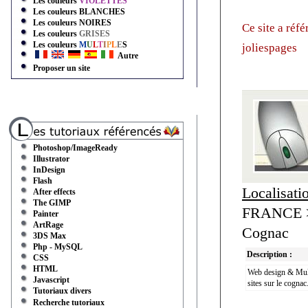
Les couleurs
VIOLETTES
Les couleurs
BLANCHES
Les couleurs
NOIRES
Ce site a réf
Les couleurs
GRISES
Les couleurs
M
U
L
T
I
P
L
E
S
joliespages
Autre
Proposer un site
Photoshop/ImageReady
Illustrator
InDesign
Flash
Localisati
After effects
The GIMP
FRANCE > 
Painter
ArtRage
Cognac
3DS Max
Php - MySQL
Description :
CSS
HTML
Web design & Multi
Javascript
sites sur le cognac.
Tutoriaux divers
Recherche tutoriaux