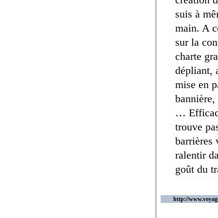
suis à mê
main. A ce
sur la con
charte gr
dépliant, 
mise en pa
bannière,
… Efficace
trouve pas
barrières 
ralentir 
goût du tr
http://www.voyage