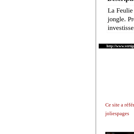
La Feulie 
jongle. P
investiss
http://www.vertig
Ce site a réf
joliespages