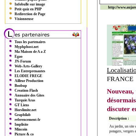
Infobulle sur image
http://www.aujard
Petit quiz en PHP
Redirection de Page
Visionneuse
Tous les partenaires
Myphphost.net
Ma Maison de A a Z
Egao
JN-Forum
Web-Arts-Gallery
Localisati
Les Entreprenautes
ELODIE FREGE
FRANCE
Ailleur Production
Boobup
Nouveau, 
Creation-Flash
Annuaire des Gites
désormais
Turquie Aras
GT Liens
discuter e
Horslimite.net
Graphilab
Description :
referencement-fr
Implisite
Au jardin, un site 
Mincoin
potagers, vergers e
Picture & co