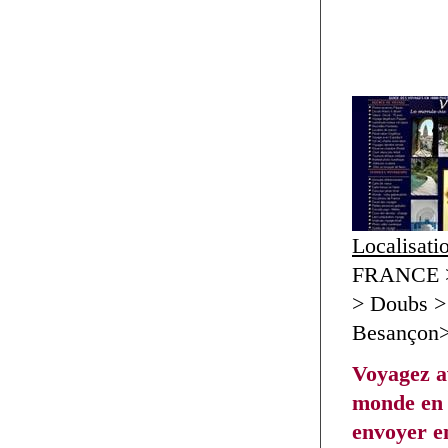
Localisati
FRANCE >
> Doubs >
Besançon
Voyagez av
monde en 
envoyer en