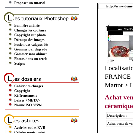
Proposer un tutorial
http://www.deni
Bannière animée
Changer les couleurs
Copyright sur photo
Découpe des images
Fusion des calques liés
Gommer par dégradé
Gommer sans abîmer
Photos dans un cercle
Scripts
Localisati
FRANCE >
Martot > L
Cahier des charges
Copyright
Référencement
Achat-ven
Balises <META>
céramiqu
Norme ISO 8859-1
Description :
Achat-vente de ve
Avoir les codes RVB
Cellules papier peint