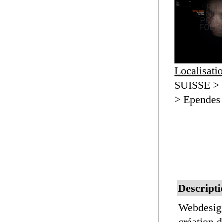
Localisati
SUISSE >
> Ependes
Descripti
Webdesign
création 