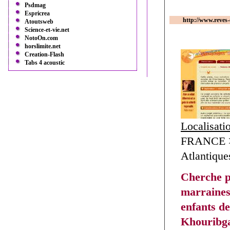
Psdmag
Espricrea
http://www.reves-
Atoutsweb
Science-et-vie.net
NotoOn.com
horslimite.net
Creation-Flash
Tabs 4 acoustic
Localisati
FRANCE >
Atlantiques
Cherche p
marraines
enfants de
Khouribga