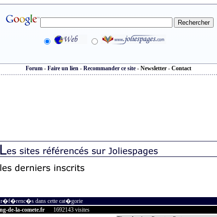
Forum
-
Faire un lien
-
Recommander ce site
-
Newsletter
-
Contact
s r�f�renc�s dans cette cat�gorie
ng-de-la-comete.fr
1692143 visites