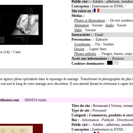
Public visé :
- Adultes - adhérents, membre
Conception :
Entièrement en HTML /
Site existe en :
Médias :
Photos et illustrations
:
- De très nombreu
Animation
:
Aucune
Audio
:
Aucun
Vidéo
:
Aucune
Interactivité :
- Email
Présentation :
- Elaborée
Graphisme
:
- Fin - Sombre
Design
:
- Lignes fines
s (14) > Caen
Photos utilisées
:
- Visages, bustes, corps
Accès aux informations :
- Boutons
Couleurs dominantes :
ne agence photo spécialisée dans le reportage de mariage. Transformer la photographie du plu
 suit tout le long de votre mariage avec discrétion. Il sera attentif durant la cérémonie à capter
elteatro.com
1691674 visites
Titre du site :
Restaurant à Vernon, restaura
Type de site :
Personnel
Catégorie :
Commerces, produits et serv
But :
- Information - Publicité - Divertisse
Public visé :
- Adultes - adhérents, membres
Conception :
Entièrement en HTML /