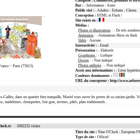
Catégorie :
Commerces, produits et serv
But :
- Information - Autre
Public visé :
- Adultes - Enfants - Clients
Conception :
HTML et Flash /
Site existe en :
Médias :
Photos et illustrations
:
- De très nombreu
Animation
:
- Animations libres en flas
Vidéo
:
Aucune
Interactivité :
- Email
Présentation :
- Elaborée
Graphisme
:
- Ludique
Design
:
- Non indiqué
Photos utilisées
:
- Non indiqué
ance > Paris (75013)
Accès aux informations :
- Liens hyperte
Couleurs dominantes :
URL du concepteur :
http://www.arbor
x-Cailles, dans un quartier bien tranquille, Muriel vous ouvre les portes de sa cuisine-jardin. V
ns, madeleines, chouquettes, foie gras, terrines, pâtés, plats traditionnels...
lock.tv
1692252 visites
Titre du site :
Nine O'Clock - European 
Type de site :
Officiel