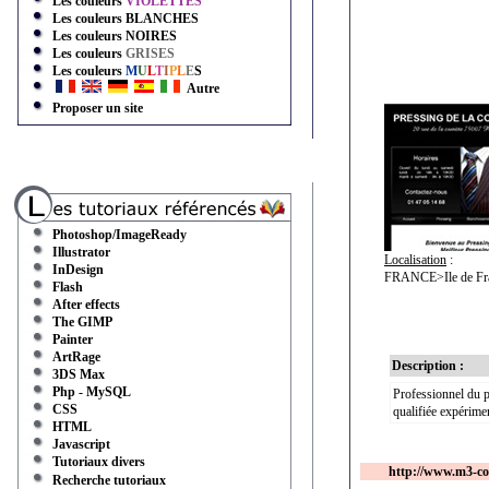
Les couleurs
VIOLETTES
Les couleurs
BLANCHES
Les couleurs
NOIRES
Les couleurs
GRISES
Les couleurs
M
U
L
T
I
P
L
E
S
Autre
Proposer un site
Photoshop/ImageReady
Illustrator
Localisation
:
InDesign
FRANCE>Ile de Fr
Flash
After effects
The GIMP
Painter
ArtRage
Description :
3DS Max
Php - MySQL
Professionnel du p
CSS
qualifiée expérime
HTML
Javascript
Tutoriaux divers
http://www.m3-co
Recherche tutoriaux