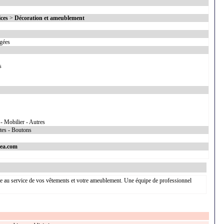
ices
>
Décoration et ameublement
égées
s
 - Mobilier - Autres
xtes - Boutons
rea.com
ire au service de vos vêtements et votre ameublement. Une équipe de professionnel