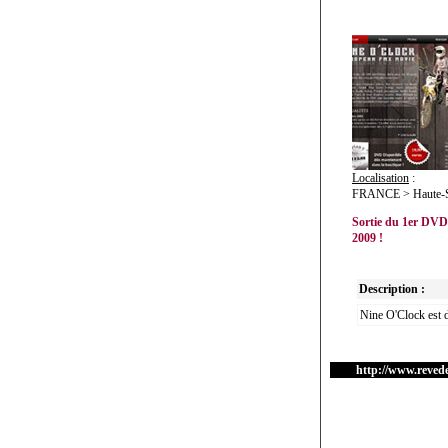
Localisation
:
FRANCE > Haute-Sa
Sortie du 1er DVD
2009 !
Description :
Nine O'Clock est d
http://www.reved