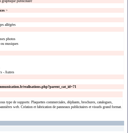
 graphique publicitaire
ices
>
es allégées
uses photos
 ou musiques
s
rs - Autres
munication.fr/realisations.php?parent_cat_id=71
ous type de supports: Plaquettes commerciales, dépliants, brochures, catalogues,
bannières web. Création et fabrication de panneaux publicitaires et visuels grand format.