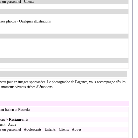
s ou personnel - Clients
ses photos - Quelques illustrations
s beau jour en images spontanées. Le photographe de l’agence, vous accompagne dès les
 les moments vivants riches d’émotions.
nt Italien et Pizzeria
ices
>
Restaurants
ment - Autre
 ou personnel - Adolescents - Enfants - Clients - Autres