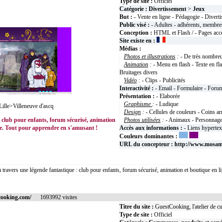
Type de site :
Officiel
Catégorie :
Divertissement
>
Jeux
But :
- Vente en ligne - Pédagogie - Divert
Public visé :
- Adultes - adhérents, membres
Conception :
HTML et Flash / - Pages accè
Site existe en :
Médias :
Photos et illustrations
:
- De très nombreu
Animation
:
- Menu en flash - Texte en fl
Bruitages divers
Vidéo
:
- Clips - Publicités
Interactivité :
- Email - Formulaire - Foru
Présentation :
- Elaborée
Graphisme
:
- Ludique
ille>Villeneuve d'ascq
Design
:
- Cellules de couleurs - Coins ar
 : club pour enfants, forum sécurisé, animation
Photos utilisées
:
- Animaux - Personnages
ne. Tout pour apprendre en s'amusant !
Accès aux informations :
- Liens hyperte
Couleurs dominantes :
URL du concepteur :
http://www.mosam
 à travers une légende fantastique : club pour enfants, forum sécurisé, animation et boutique en 
cooking.com/
1693992 visites
Titre du site :
GuestCooking, l'atelier de cu
Type de site :
Officiel