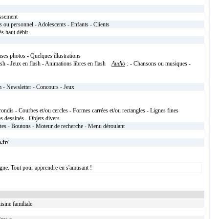
issement
 ou personnel - Adolescents - Enfants - Clients
s haut débit
ses photos - Quelques illustrations
ash - Jeux en flash - Animations libres en flash
Audio
:
- Chansons ou musiques -
m - Newsletter - Concours - Jeux
rondis - Courbes et/ou cercles - Formes carrées et/ou rectangles - Lignes fines
 dessinés - Objets divers
xtes - Boutons - Moteur de recherche - Menu déroulant
.fr/
ligne. Tout pour apprendre en s'amusant !
isine familiale