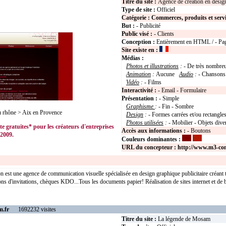
Titre du site :
Agence de création en design
Type de site :
Officiel
Catégorie :
Commerces, produits et serv
But :
- Publicité
Public visé :
- Clients
Conception :
Entièrement en HTML / - Pag
Site existe en :
Médias :
Photos et illustrations
:
- De très nombre
Animation
:
Aucune
Audio
:
- Chansons
Vidéo
:
- Films
Interactivité :
- Email - Formulaire
Présentation :
- Simple
Graphisme
:
- Fin - Sombre
 rhône > Aix en Provence
Design
:
- Formes carrées et/ou rectangle
Photos utilisées
:
- Mobilier - Objets dive
te gratuites* pour les créateurs d'entreprises
Accès aux informations :
- Boutons
2009.
Couleurs dominantes :
URL du concepteur :
http://www.m3-com
st une agence de communication visuelle spécialisée en design graphique publicitaire créant t
tons d'invitations, chèques KDO...Tous les documents papier! Réalisation de sites internet et de 
m.fr
1692232 visites
Titre du site :
La légende de Mosam