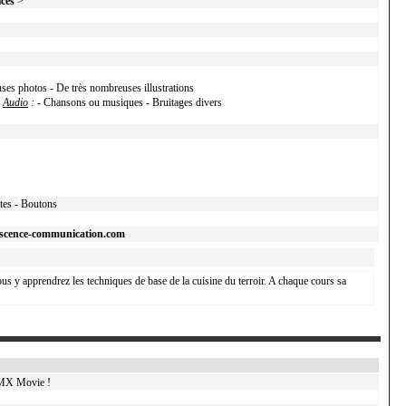
ices
>
ses photos - De très nombreuses illustrations
h
Audio
:
- Chansons ou musiques - Bruitages divers
xtes - Boutons
escence-communication.com
ous y apprendrez les techniques de base de la cuisine du terroir. A chaque cours sa
FMX Movie !