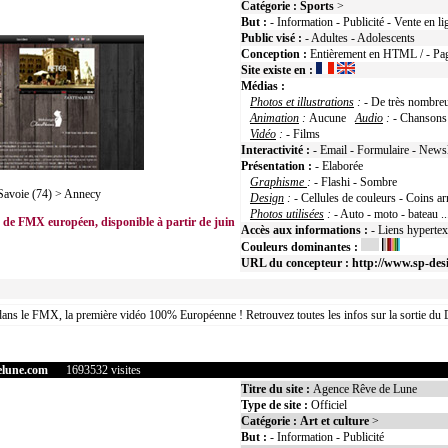
Catégorie :
Sports
>
But :
- Information - Publicité - Vente en li
Public visé :
- Adultes - Adolescents
Conception :
Entièrement en HTML / - Pag
Site existe en :
Médias :
Photos et illustrations
:
- De très nombreu
Animation
:
Aucune
Audio
:
- Chansons
Vidéo
:
- Films
Interactivité :
- Email - Formulaire - Newsl
Présentation :
- Elaborée
Graphisme
:
- Flashi - Sombre
voie (74) > Annecy
Design
:
- Cellules de couleurs - Coins ar
Photos utilisées
:
- Auto - moto - bateau ..
 de FMX européen, disponible à partir de juin
Accès aux informations :
- Liens hyperte
Couleurs dominantes :
URL du concepteur :
http://www.sp-desi
ans le FMX, la première vidéo 100% Européenne ! Retrouvez toutes les infos sur la sortie du
elune.com
1693532 visites
Titre du site :
Agence Rêve de Lune
Type de site :
Officiel
Catégorie :
Art et culture
>
But :
- Information - Publicité