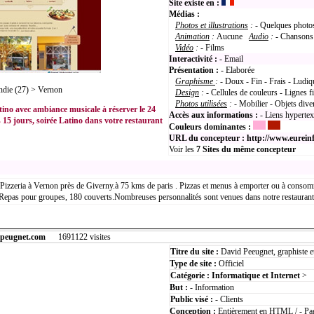
Site existe en :
Médias :
Photos et illustrations
:
- Quelques photos
Animation
:
Aucune
Audio
:
- Chansons
Vidéo
:
- Films
Interactivité :
- Email
Présentation :
- Elaborée
Graphisme
:
- Doux - Fin - Frais - Ludiq
ie (27) > Vernon
Design
:
- Cellules de couleurs - Lignes f
Photos utilisées
:
- Mobilier - Objets dive
tino avec ambiance musicale à réserver le 24
Accès aux informations :
- Liens hyperte
s 15 jours, soirée Latino dans votre restaurant
Couleurs dominantes :
URL du concepteur :
http://www.eurein
Voir les
7
Sites du même concepteur
, Pizzeria à Vernon près de Giverny.à 75 kms de paris . Pizzas et menus à emporter ou à consom
 Repas pour groupes, 180 couverts.Nombreuses personnalités sont venues dans notre restaurant.
dpeugnet.com
1691122 visites
Titre du site :
David Peeugnet, graphiste e
Type de site :
Officiel
Catégorie :
Informatique et Internet
>
But :
- Information
Public visé :
- Clients
Conception :
Entièrement en HTML / - Pag