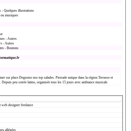
 - Quelques illustrations
 ou musiques
ue
ines - Autres
rs - Autres
xtes - Boutons
formatique.fr
mer sur place.Degustez nos top salades. Pierrade unique dans la région.Terrasse et
 Depuis peu soirée latino, organisée tous les 15 jours avec ambiance musicale.
t web designer freelance
es allégées