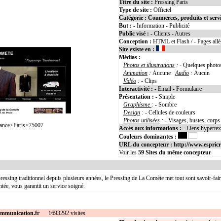
Titre du site :
Pressing Paris
Type de site :
Officiel
Catégorie :
Commerces, produits et serv
But :
- Information - Publicité
Public visé :
- Clients - Autres
Conception :
HTML et Flash / - Pages all
Site existe en :
Médias :
Photos et illustrations
:
- Quelques photo
Animation
:
Aucune
Audio
:
Aucun
Vidéo
:
- Clips
Interactivité :
- Email - Formulaire
Présentation :
- Simple
Graphisme
:
- Sombre
Design
:
- Cellules de couleurs
Photos utilisées
:
- Visages, bustes, corps
ance>Paris>75007
Accès aux informations :
- Liens hyperte
Couleurs dominantes :
URL du concepteur :
http://www.espric
Voir les
59
Sites du même concepteur
ressing traditionnel depuis plusieurs années, le Pressing de La Comète met tout sont savoir-fa
ntée, vous garantit un service soigné.
mmunication.fr
1693292 visites