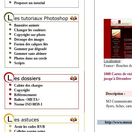
Proposer un tutorial
Bannière animée
Changer les couleurs
Copyright sur photo
Découpe des images
Fusion des calques liés
Gommer par dégradé
Gommer sans abîmer
Photos dans un cercle
Localisation
:
Scripts
France> Bouches du
1000 Cartes de visi
jusqu'à Décembre 
Cahier des charges
Copyright
Description :
Référencement
Balises <META>
M3 Communication e
Norme ISO 8859-1
flyers, fiches, car
http://www.mosa
Avoir les codes RVB
Cellules papier peint