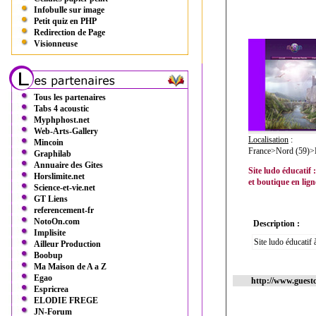
Infobulle sur image
Petit quiz en PHP
Redirection de Page
Visionneuse
Tous les partenaires
Tabs 4 acoustic
Myphphost.net
Web-Arts-Gallery
Localisation
:
Mincoin
France>Nord (59)>L
Graphilab
Annuaire des Gites
Site ludo éducatif
Horslimite.net
et boutique en lig
Science-et-vie.net
GT Liens
referencement-fr
NotoOn.com
Description :
Implisite
Site ludo éducatif
Ailleur Production
Boobup
Ma Maison de A a Z
Egao
http://www.guest
Espricrea
ELODIE FREGE
JN-Forum