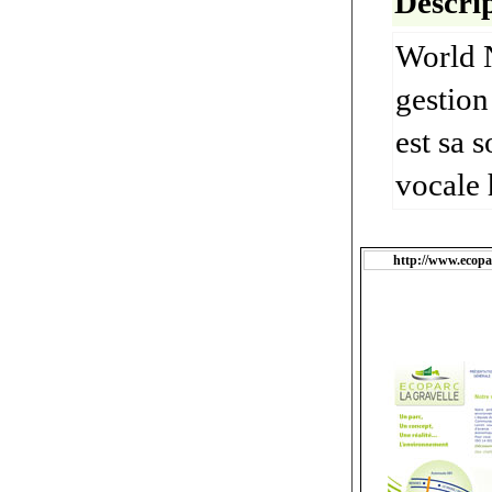
Descrip
World N
gestion
est sa 
vocale 
http://www.ecopar