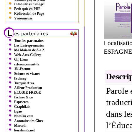
Infobulle sur image
Petit quiz en PHP
Redirection de Page
Visionneuse
Tous les partenaires
Localisati
Les Entreprenautes
ESPAGNE 
Ma Maison de A a Z
Web-Arts-Gallery
GT Liens
referencement-fr
JN-Forum
Science-et-vie.net
Descrip
Psdmag
Turquie Aras
Ailleur Production
Parole 
ELODIE FREGE
Picture & co
traduct
Espricrea
Graphilab
dans le
Egao
NotoOn.com
Annuaire des Gites
l’Éduca
Mincoin
horslimite.net