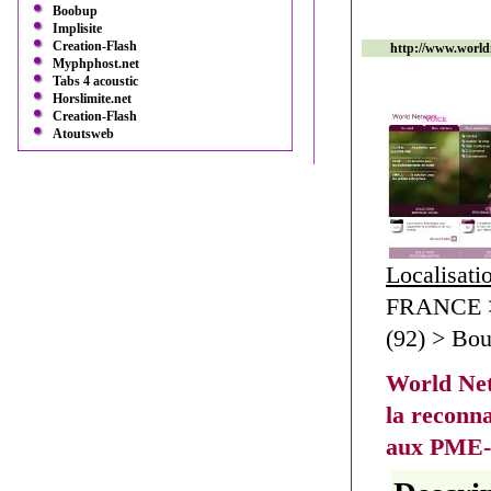
Boobup
Implisite
Creation-Flash
http://www.world
Myphphost.net
Tabs 4 acoustic
Horslimite.net
Creation-Flash
Atoutsweb
Localisati
FRANCE >
(92) > Bou
World Net
la reconn
aux PME