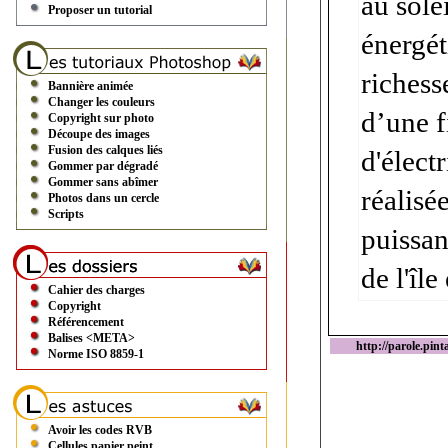
au sole
Proposer un tutorial
énergét
richess
Bannière animée
Changer les couleurs
d’une f
Copyright sur photo
Découpe des images
Fusion des calques liés
d'élect
Gommer par dégradé
Gommer sans abîmer
réalisé
Photos dans un cercle
Scripts
puissan
de l'îl
Cahier des charges
Copyright
Référencement
Balises <META>
http://parole.pint
Norme ISO 8859-1
Avoir les codes RVB
Cellules papier peint