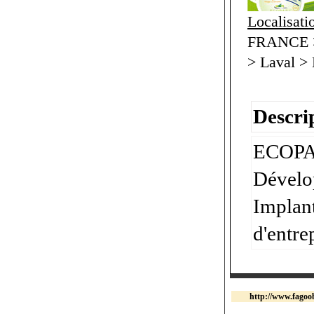
Localisati
FRANCE > 
> Laval > 
Descrip
ECOPAR
Dévelo
Implant
d'entre
http://www.fagoob