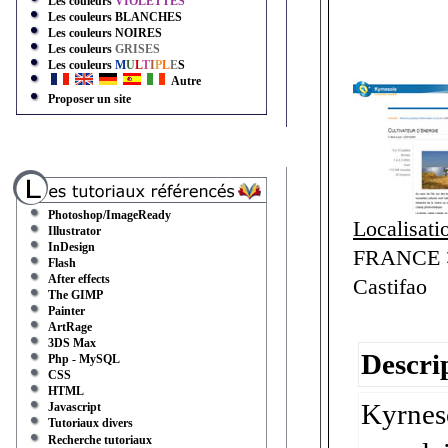
Les couleurs
VIOLETTES
Les couleurs
BLANCHES
Les couleurs
NOIRES
Les couleurs
GRISES
Les couleurs
M
U
L
T
I
P
L
E
S
Autre
Proposer un site
Photoshop/ImageReady
Localisati
Illustrator
InDesign
FRANCE >
Flash
After effects
Castifao
The GIMP
Painter
ArtRage
3DS Max
Descrip
Php - MySQL
CSS
HTML
Kyrneso
Javascript
Tutoriaux divers
Recherche tutoriaux