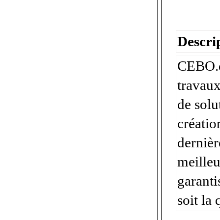
Descrip
CEBO.d
travaux
de solu
créatio
dernièr
meilleu
garanti
soit la 