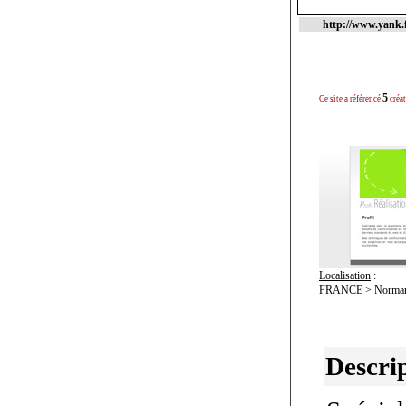
http://www.yank.f
5
Ce site a référencé
créat
Localisation
:
FRANCE > Normand
Descrip