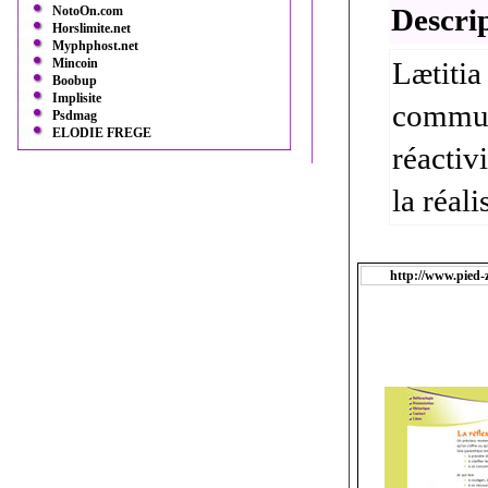
Descrip
NotoOn.com
Horslimite.net
Myphphost.net
Mincoin
Lætitia
Boobup
Implisite
communi
Psdmag
ELODIE FREGE
réactiv
la réali
http://www.pied-z