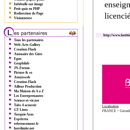
enseign
Infobulle sur image
Petit quiz en PHP
licenci
Redirection de Page
Visionneuse
http://www.laeti
Tous les partenaires
Web-Arts-Gallery
Creation-Flash
Annuaire des Gites
Egao
Graphilab
JN-Forum
Picture & co
Atoutsweb
Creation-Flash
Ailleur Production
Ma Maison de A a Z
Les Entreprenautes
Science-et-vie.net
Tabs 4 acoustic
Localisation
:
GT Liens
FRANCE > Gironde
Turquie Aras
Espricrea
referencement-fr
horslimite.net