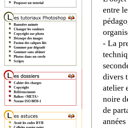
Proposer un tutorial
entre l
pédagog
Bannière animée
Changer les couleurs
organis
Copyright sur photo
Découpe des images
- La pr
Fusion des calques liés
Gommer par dégradé
techniq
Gommer sans abîmer
Photos dans un cercle
Scripts
seconde
divers 
Cahier des charges
atelier
Copyright
Référencement
noire d
Balises <META>
Norme ISO 8859-1
de part
années 
Avoir les codes RVB
Cellules papier peint