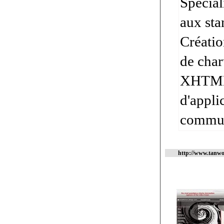
Spécial
aux st
Créatio
de char
XHTML, 
d'appli
communi
http://www.tanwo-