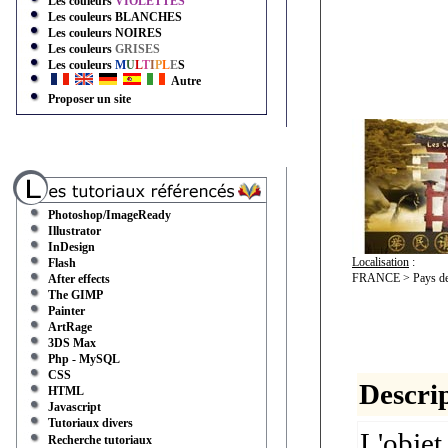
Les couleurs
VIOLETTES
Les couleurs
BLANCHES
Les couleurs
NOIRES
Les couleurs
GRISES
Les couleurs
M
U
L
T
I
P
L
E
S
Autre
Proposer un site
Photoshop/ImageReady
Illustrator
InDesign
Localisation
:
Flash
FRANCE > Pays de 
After effects
The GIMP
Painter
ArtRage
3DS Max
Php - MySQL
CSS
Descrip
HTML
Javascript
Tutoriaux divers
L'objet
Recherche tutoriaux