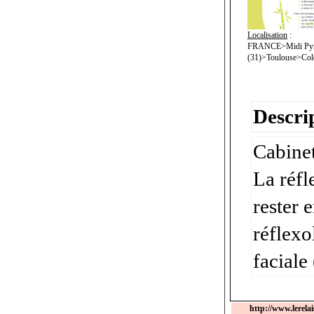
Localisation
:
FRANCE>Midi Pyr
(31)>Toulouse>Col
Descrip
Cabinet
La réfl
rester 
réflexo
facial
http://www.lerel