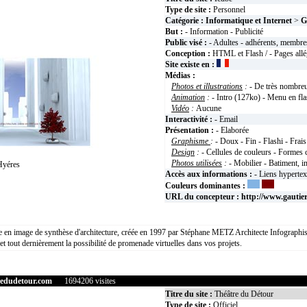
Type de site :
Personnel
Catégorie :
Informatique et Internet
>
G
But :
- Information - Publicité
Public visé :
- Adultes - adhérents, membres
Conception :
HTML et Flash / - Pages allé
Site existe en :
Médias :
Photos et illustrations
:
- De très nombreu
Animation
:
- Intro (127ko) - Menu en fla
Vidéo
:
Aucune
Interactivité :
- Email
Présentation :
- Elaborée
Graphisme
:
- Doux - Fin - Flashi - Frais
Design
:
- Cellules de couleurs - Formes c
Photos utilisées
:
- Mobilier - Batiment, 
Hyéres
Accès aux informations :
- Liens hyperte
Couleurs dominantes :
URL du concepteur :
http://www.gautie
 en image de synthèse d'architecture, créée en 1997 par Stéphane METZ Architecte Infographiste
et tout dernièrement la possibilité de promenade virtuelles dans vos projets.
redudetour.com
1694206 visites
Titre du site :
Théâtre du Détour
Type de site :
Officiel