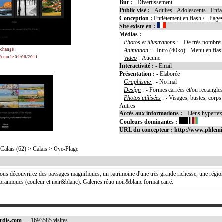
But :
- Divertissement
Public visé :
- Adultes - Adolescents - Enfa
Conception :
Entièrement en flash / - Page
Site existe en :
Médias :
Photos et illustrations
:
- De très nombre
a changé
Animation
:
- Intro (40ko) - Menu en fla
'écran le 04/06/2011
Vidéo
:
Aucune
Interactivité :
- Email
Présentation :
- Elaborée
Graphisme
:
- Normal
Design
:
- Formes carrées et/ou rectangle
Photos utilisées
:
- Visages, bustes, corps
Autres
Accès aux informations :
- Liens hyperte
Couleurs dominantes :
URL du concepteur :
http://www.phlemi
lais (62) > Calais > Oye-Plage
 vous découvrirez des paysages magnifiques, un patrimoine d'une très grande richesse, une région
ramiques (couleur et noir&blanc). Galeries rétro noir&blanc format carré.
rdis.com
1693585 visites