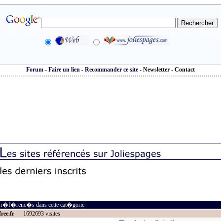
Forum
-
Faire un lien
-
Recommander ce site
-
Newsletter
-
Contact
s r�f�renc�s dans cette cat�gorie
ree.fr
1692693 visites