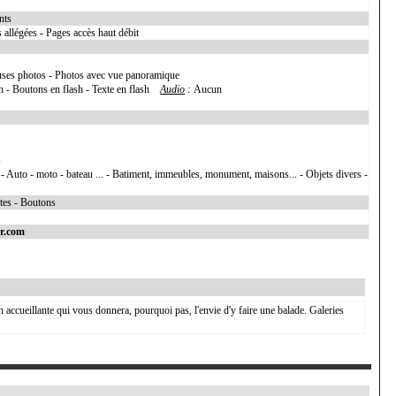
nts
s allégées - Pages accès haut débit
uses photos - Photos avec vue panoramique
sh - Boutons en flash - Texte en flash
Audio
:
Aucun
s
 - Auto - moto - bateau ... - Batiment, immeubles, monument, maisons... - Objets divers -
xtes - Boutons
r.com
 accueillante qui vous donnera, pourquoi pas, l'envie d'y faire une balade. Galeries