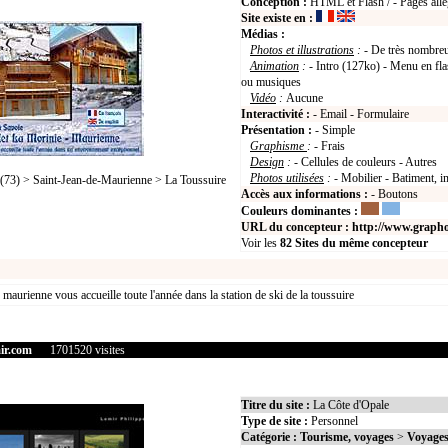
Conception :
HTML et Flash / - Pages allé
Site existe en :
Médias :
Photos et illustrations
:
- De très nombre
Animation
:
- Intro (127ko) - Menu en fla
ou musiques
Vidéo
:
Aucune
Interactivité :
- Email - Formulaire
Présentation :
- Simple
Graphisme
:
- Frais
Design
:
- Cellules de couleurs - Autres
Photos utilisées
:
- Mobilier - Batiment, 
3) > Saint-Jean-de-Maurienne > La Toussuire
Accès aux informations :
- Boutons
Couleurs dominantes :
URL du concepteur :
http://www.grapho
Voir les
82
Sites du même concepteur
e maurienne vous accueille toute l'année dans la station de ski de la toussuire
ir.com
1701520 visites
Titre du site :
La Côte d'Opale
Type de site :
Personnel
Catégorie :
Tourisme, voyages
>
Voyages