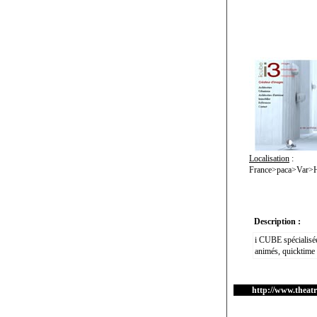
Localisation
:
France>paca>Var>
Description :
i CUBE spécialisée
animés, quicktime 
http://www.theat