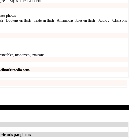
gées - Pages accès haut débit
uses photos
sh - Boutons en flash - Texte en flash - Animations libres en flash
Audio
:
- Chansons
immeubles, monument, maisons...
eilmultimedia.com/
 virtuels par photos