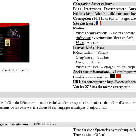
Catégorie :
Art et culture
>
But :
- Information - Divertissement - Autr
Public visé :
- Adultes - adhérents, membres
Conception :
HTML et Flash / - Pages all
Site existe en :
Médias :
Photos et illustrations
:
- De très nombreu
Animation
:
- Animations libres en flas
Vidéo
:
Aucune
Interactivité :
- Email
Présentation :
- Simple
Graphisme
:
- Sombre
Design
:
- Autres
Photos utilisées
:
- Visages, bustes, corps
oir(28) > Chartres
Accès aux informations :
- Liens hyperte
Couleurs dominantes :
URL du concepteur :
http://www.athom
Voir les
27
Sites du même concepteur
le Théâtre du Détour est un outil destiné à créer des spectacles d’auteur ; du théâtre d’auteur. 
 auteurs de la scène » et à la diversité des langages artistiques d’aujourd’hui.
ng-evenements.com
1691866 visites
Titre du site :
Spectacles pyrotechniques & 
Type de site :
Officiel