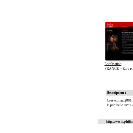
Localisation
:
FRANCE > Eure et L
Description :
Créé en mai 2001, 
la part belle aux «
http://www.phili