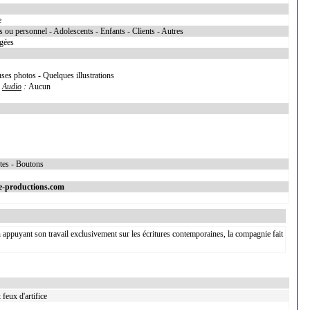
e
 ou personnel - Adolescents - Enfants - Clients - Autres
égées
ses photos - Quelques illustrations
h
Audio
:
Aucun
xtes - Boutons
e-productions.com
En appuyant son travail exclusivement sur les écritures contemporaines, la compagnie fait
feux d'artifice