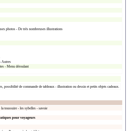
ses photos - De très nombreuses illustrations
s
- Autres
xtes - Menu déroulant
rs, possibilité de commande de tableaux - illustration ou dessin et petits objets cadeaux.
la toussuire - les sybelles - savoie
ratiques pour voyageurs