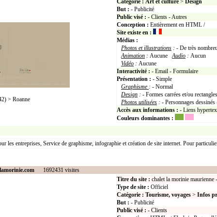
Catégorie :
Art et culture
>
Design
But :
- Publicité
Public visé :
- Clients - Autres
Conception :
Entièrement en HTML /
Site existe en :
Médias :
Photos et illustrations
:
- De très nombreu
Animation
:
Aucune
Audio
:
Aucun
Vidéo
:
Aucune
Interactivité :
- Email - Formulaire
Présentation :
- Simple
Graphisme
:
- Normal
Design
:
- Formes carrées et/ou rectangle
2) > Roanne
Photos utilisées
:
- Personnages dessinés 
Accès aux informations :
- Liens hyperte
Couleurs dominantes :
ur les entreprises, Service de graphisme, infographie et création de site internet. Pour particulie
tlamorinie.com
1692431 visites
Titre du site :
chalet la morinie maurienne - 
Type de site :
Officiel
Catégorie :
Tourisme, voyages
>
Infos p
But :
- Publicité
Public visé :
- Clients