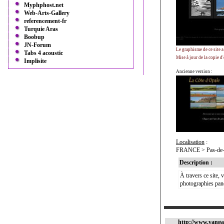
Myphphost.net
Web-Arts-Gallery
referencement-fr
Turquie Aras
Boobup
JN-Forum
Le graphisme de ce site 
Tabs 4 acoustic
Mise à jour de la copie d
Implisite
Ancienne version :
Localisation
:
FRANCE > Pas-de-Ca
Description :
À travers ce site,
photographies pano
http://www.vanga