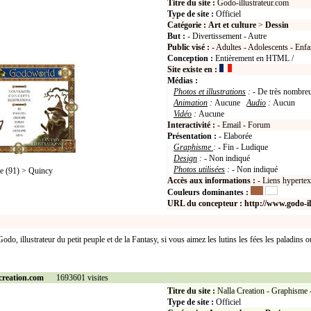
Titre du site :
Godo-illustrateur.com
Type de site :
Officiel
Catégorie :
Art et culture
>
Dessin
But :
- Divertissement - Autre
Public visé :
- Adultes - Adolescents - Enfa
Conception :
Entièrement en HTML /
Site existe en :
Médias :
Photos et illustrations
:
- De très nombreu
Animation
:
Aucune
Audio
:
Aucun
Vidéo
:
Aucune
Interactivité :
- Email - Forum
Présentation :
- Elaborée
Graphisme
:
- Fin - Ludique
Design
:
- Non indiqué
Photos utilisées
:
- Non indiqué
 (91) > Quincy
Accès aux informations :
- Liens hypertex
Couleurs dominantes :
URL du concepteur :
http://www.godo-il
 Godo, illustrateur du petit peuple et de la Fantasy, si vous aimez les lutins les fées les paladins 
creation.com
1693601 visites
Titre du site :
Nalla Creation - Graphisme 
Type de site :
Officiel