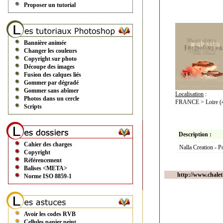
Proposer un tutorial
Bannière animée
Changer les couleurs
Copyright sur photo
Découpe des images
Fusion des calques liés
Gommer par dégradé
Gommer sans abîmer
Localisation
:
Photos dans un cercle
FRANCE > Loire (4
Scripts
Description :
Cahier des charges
Nalla Creation - Po
Copyright
Référencement
Balises <META>
http://www.chale
Norme ISO 8859-1
Avoir les codes RVB
Cellules papier peint