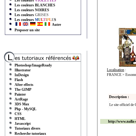
Les couleurs
VIOLETTES
Les couleurs
BLANCHES
Les couleurs
NOIRES
Les couleurs
GRISES
Les couleurs
M
U
L
T
I
P
L
E
S
Autre
Proposer un site
Photoshop/ImageReady
Localisation
:
Illustrator
FRANCE > Essonne
InDesign
Flash
After effects
The GIMP
Painter
Description :
ArtRage
3DS Max
Le site officiel de
Php - MySQL
CSS
HTML
http://www.nalla-
Javascript
Tutoriaux divers
Recherche tutoriaux