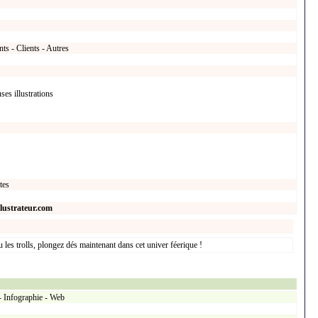
nts - Clients - Autres
ses illustrations
tes
lustrateur.com
ou les trolls, plongez dés maintenant dans cet univer féerique !
- Infographie - Web