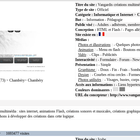
Titre du site :
Vangardis créations multimé
Type de site :
Officiel
Catégorie :
Informatique et Internet
>
C
But :
- Information - Pédagogie
Public visé :
- Adultes - adhérents, membres
Conception :
HTML et Flash / - Pages all
Site existe en :
Médias :
Photos et illustrations
:
- Quelques photos
Animation
:
- Menu en flash - Boutons en
Vidéo
:
- Clips - Publicités
Interactivité :
- Formulaire - Forum - News
Présentation :
- Simple
Graphisme
:
- Doux - Fin - Frais - Somb
Design
:
- Courbes et/ou cercles - Formes 
Photos utilisées
:
- Visages, bustes, corps
73) > Chambéry> Chambéry
Accès aux informations :
- Liens hyperte
Couleurs dominantes :
URL du concepteur :
http://www.vanga
 multimédia : sites internet, animations Flash, créations sonores et musicales, créations grap
chons à développer des créations dans cette logique.
r
1693477 visites
Titre du site :
Icube