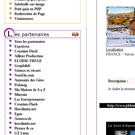
Infobulle sur image
Petit quiz en PHP
Redirection de Page
Visionneuse
Tous les partenaires
Espricrea
Localisation
:
Creation-Flash
FRANCE > Savoie (7
Ailleur Production
ELODIE FREGE
Graphilab
Science-et-vie.net
NotoOn.com
Annuaire des Gites
Description :
Psdmag
le chalet la morini
Ma Maison de A a Z
Mincoin
Les Entreprenautes
Creation-Flash
http://www.phlem
Horslimite.net
Egao
Atoutsweb
horslimite.net
Picture & co
GT Liens