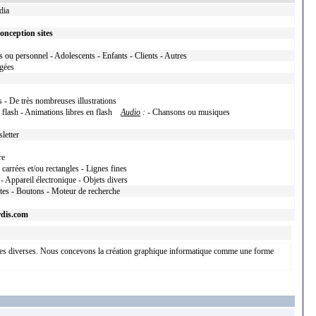
dia
onception sites
 ou personnel - Adolescents - Enfants - Clients - Autres
égées
 - De très nombreuses illustrations
 flash - Animations libres en flash
Audio
:
- Chansons ou musiques
letter
re
carrées et/ou rectangles - Lignes fines
 - Appareil électronique - Objets divers
xtes - Boutons - Moteur de recherche
rdis.com
hiques diverses. Nous concevons la création graphique informatique comme une forme