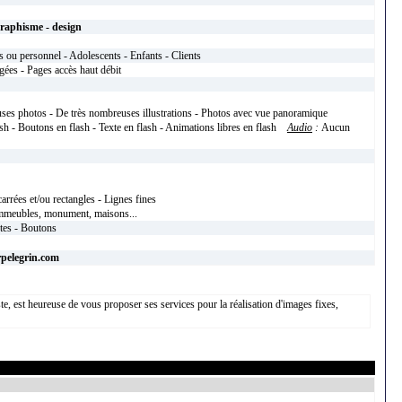
raphisme - design
 ou personnel - Adolescents - Enfants - Clients
gées - Pages accès haut débit
ses photos - De très nombreuses illustrations - Photos avec vue panoramique
sh - Boutons en flash - Texte en flash - Animations libres en flash
Audio
:
Aucun
arrées et/ou rectangles - Lignes fines
immeubles, monument, maisons...
xtes - Boutons
rpelegrin.com
, est heureuse de vous proposer ses services pour la réalisation d'images fixes,