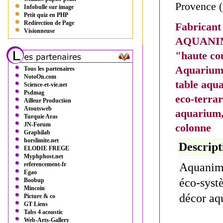
Provence 
Infobulle sur image
Petit quiz en PHP
Redirection de Page
Fabricant
Visionneuse
AQUANIM
"haute co
Aquariums
Tous les partenaires
NotoOn.com
table aqua
Science-et-vie.net
Psdmag
eco-terra
Ailleur Production
Atoutsweb
aquarium
Turquie Aras
JN-Forum
colonne
Graphilab
horslimite.net
Descript
ELODIE FREGE
Myphphost.net
referencement-fr
Aquanima
Egao
éco-syst
Boobup
Mincoin
décor aq
Picture & co
GT Liens
Tabs 4 acoustic
Web-Arts-Gallery