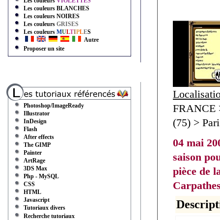
Les couleurs
VIOLETTES
Les couleurs
BLANCHES
Les couleurs
NOIRES
Les couleurs
GRISES
Les couleurs
M
U
L
T
I
P
L
E
S
Autre
Proposer un site
Localisati
Photoshop/ImageReady
FRANCE > 
Illustrator
(75) > Pari
InDesign
Flash
After effects
04 mai 20
The GIMP
Painter
saison pou
ArtRage
3DS Max
pièce de 
Php - MySQL
Carpathe
CSS
HTML
Javascript
Descript
Tutoriaux divers
Recherche tutoriaux