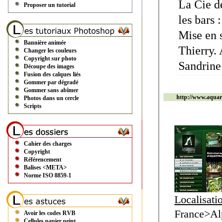
La Cie d
Proposer un tutorial
les bars
Mise en 
Bannière animée
Thierry.
Changer les couleurs
Copyright sur photo
Sandrine
Découpe des images
Fusion des calques liés
Gommer par dégradé
Gommer sans abîmer
http://www.aqua
Photos dans un cercle
Scripts
Cahier des charges
Copyright
Référencement
Balises <META>
Norme ISO 8859-1
Localisati
France>Al
Avoir les codes RVB
Cellules papier peint