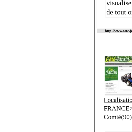
visualis
de tout 
http://www.cote-j
Localisati
FRANCE>F
Comté(90