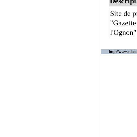
Descript
Site de p
"Gazette
l'Ognon" 
http://www.athome