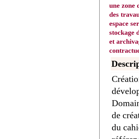
une zone 
des travau
espace se
stockage d
et archiv
contractue
Descrip
Créatio
dévelop
Domain
de créat
du cahi