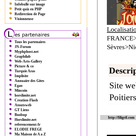
Infobulle sur image
Petit quiz en PHP
Redirection de Page
Visionneuse
Localisati
FRANCE>
Tous les partenaires
Sèvres>Ni
JN-Forum
Myphphost.net
Graphilab
Web-Arts-Gallery
Picture & co
Descrip
Turquie Aras
Implisite
Annuaire des Gites
Site we
Egao
Mincoin
Poitier
horslimite.net
Creation-Flash
Atoutsweb
GT Liens
Boobup
http://filigrif.com
Horslimite.net
referencement-fr
ELODIE FREGE
Ma Maison de A a Z