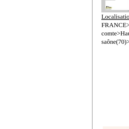
Localisati
FRANCE>F
comte>Hau
saône(70)