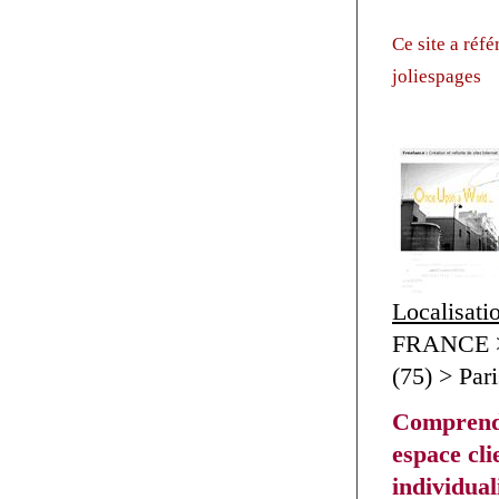
Ce site a réf
joliespages
Localisati
FRANCE > 
(75) > Par
Comprend
espace clie
individua