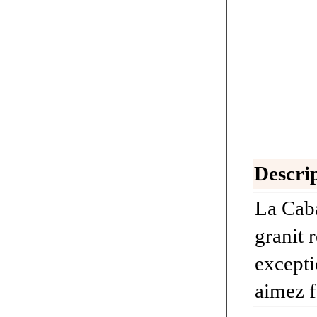
Descrip
La Caba
granit 
excepti
aimez f