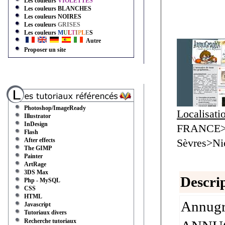
Les couleurs
VIOLETTES
Les couleurs
BLANCHES
Les couleurs
NOIRES
Les couleurs
GRISES
Les couleurs
M
U
L
T
I
P
L
E
S
Autre
Proposer un site
Photoshop/ImageReady
Localisati
Illustrator
InDesign
FRANCE>
Flash
After effects
Sèvres>Ni
The GIMP
Painter
ArtRage
3DS Max
Descrip
Php - MySQL
CSS
HTML
Annugra
Javascript
Tutoriaux divers
Recherche tutoriaux