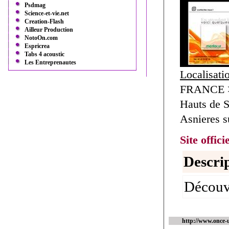
Psdmag
Science-et-vie.net
Creation-Flash
Ailleur Production
NotoOn.com
Espricrea
Tabs 4 acoustic
Les Entreprenautes
Localisati
FRANCE > 
Hauts de S
Asnieres s
Site offici
Descrip
Découvr
http://www.once