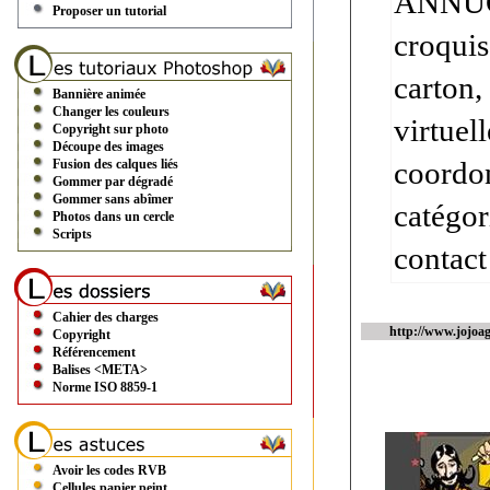
ANNUGR
Proposer un tutorial
croquis
carton,
Bannière animée
Changer les couleurs
virtuel
Copyright sur photo
Découpe des images
coordon
Fusion des calques liés
Gommer par dégradé
Gommer sans abîmer
catégor
Photos dans un cercle
Scripts
contact
Cahier des charges
http://www.jojoa
Copyright
Référencement
Balises <META>
Norme ISO 8859-1
Avoir les codes RVB
Cellules papier peint