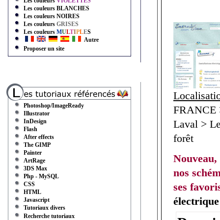
Les couleurs
VIOLETTES
Les couleurs
BLANCHES
Les couleurs
NOIRES
Les couleurs
GRISES
Les couleurs
M
U
L
T
I
P
L
E
S
Autre
Proposer un site
Localisati
Photoshop/ImageReady
FRANCE > 
Illustrator
InDesign
Laval > L
Flash
forêt
After effects
The GIMP
Painter
Nouveau, 
ArtRage
3DS Max
nos schém
Php - MySQL
CSS
ses favori
HTML
électriqu
Javascript
Tutoriaux divers
Recherche tutoriaux