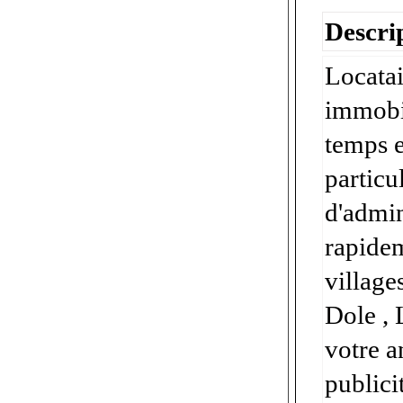
Descrip
Locatai
immobi
temps e
particu
d'admin
rapidem
village
Dole , 
votre a
publici