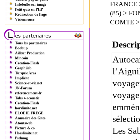
FRANCE > 
Infobulle sur image
Petit quiz en PHP
(85) > F
Redirection de Page
Visionneuse
COMTE > F
Descrip
Tous les partenaires
Boobup
Ailleur Production
Autocar
Mincoin
Creation-Flash
Graphilab
l’Aigui
Turquie Aras
Implisite
voyageu
Science-et-vie.net
JN-Forum
voyages
referencement-fr
Tabs 4 acoustic
Creation-Flash
emmènen
horslimite.net
ELODIE FREGE
sélecti
Annuaire des Gites
Atoutsweb
Les Sab
Picture & co
Horslimite.net
Psdmag