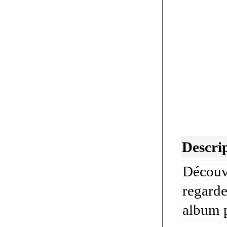
Descrip
Découvr
regarde
album p