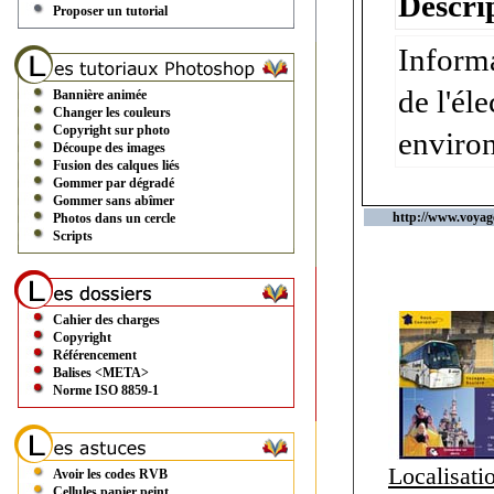
Descrip
Proposer un tutorial
Informa
de l'él
Bannière animée
Changer les couleurs
Copyright sur photo
environ
Découpe des images
Fusion des calques liés
Gommer par dégradé
Gommer sans abîmer
http://www.voyag
Photos dans un cercle
Scripts
Cahier des charges
Copyright
Référencement
Balises <META>
Norme ISO 8859-1
Localisati
Avoir les codes RVB
Cellules papier peint