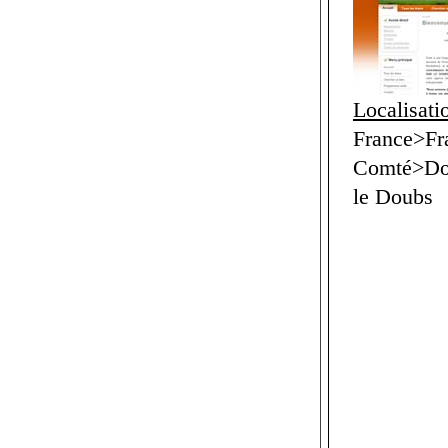
Localisati
France>Fr
Comté>Dou
le Doubs