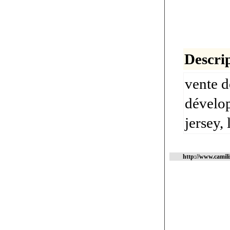
Descrip
vente d
dévelo
jersey, 
http://www.camil