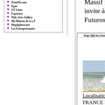
Massif 
NotoOn.com
Egao
invite 
GT Liens
Espricrea
Web-Arts-Gallery
Futuros
Ma Maison de A a Z
Myphphost.net
Les Entreprenautes
http://lpb.iwc.free
Localisati
FRANCE >