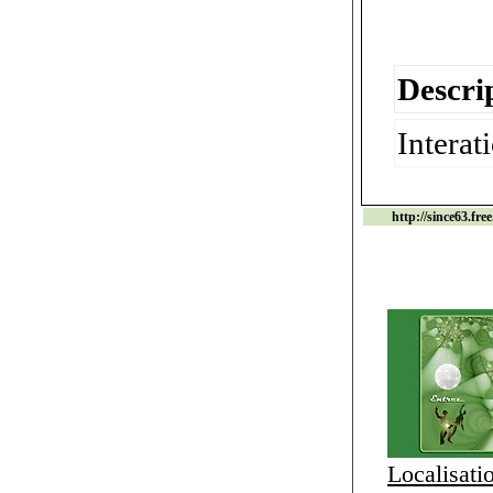
Descrip
Interat
http://since63.free
Localisati