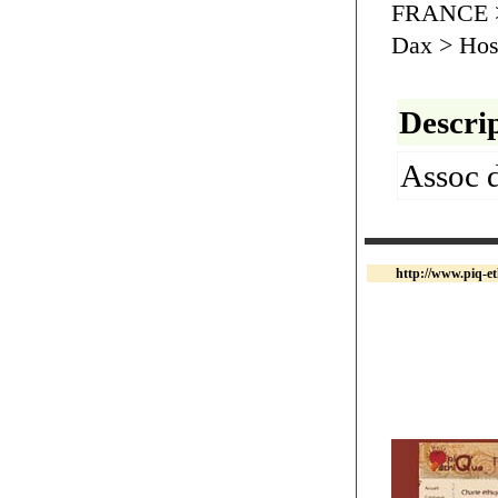
FRANCE > 
Dax > Hos
Descrip
Assoc d
http://www.piq-e