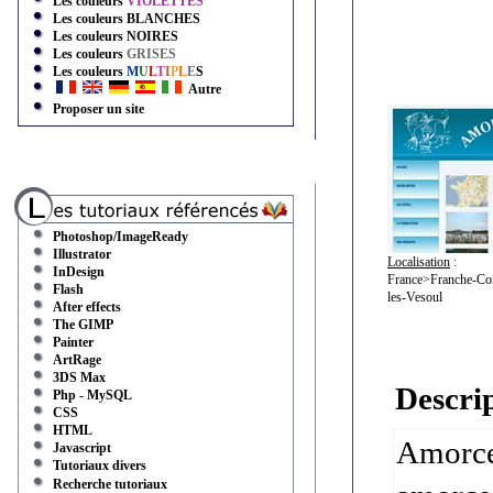
Les couleurs
VIOLETTES
Les couleurs
BLANCHES
Les couleurs
NOIRES
Les couleurs
GRISES
Les couleurs
M
U
L
T
I
P
L
E
S
Autre
Proposer un site
Photoshop/ImageReady
Illustrator
Localisation
:
InDesign
France>Franche-Co
Flash
les-Vesoul
After effects
The GIMP
Painter
ArtRage
3DS Max
Descrip
Php - MySQL
CSS
HTML
Amorce
Javascript
Tutoriaux divers
Recherche tutoriaux