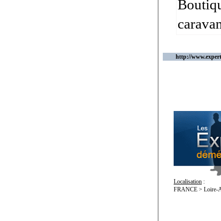
Boutiqu
caravane
http://www.expe
Localisation
:
FRANCE > Loire-Atl