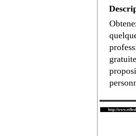
Descrip
Obtenez
quelque
profes
gratuit
proposi
personn
http://www.reflexf