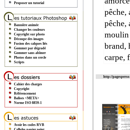
amorces
Proposer un tutorial
pêche, 
pêche, 
Bannière animée
Changer les couleurs
moulin 
Copyright sur photo
Découpe des images
brand, 
Fusion des calques liés
Gommer par dégradé
Gommer sans abîmer
carpe, 
Photos dans un cercle
Scripts
http://pagesperso
Cahier des charges
Copyright
Référencement
Balises <META>
Norme ISO 8859-1
Avoir les codes RVB
Cellules papier peint