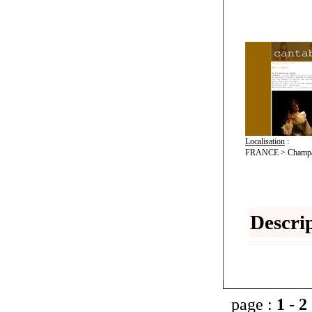
Localisation
:
FRANCE > Champa
Descrip
page :
1
-
2