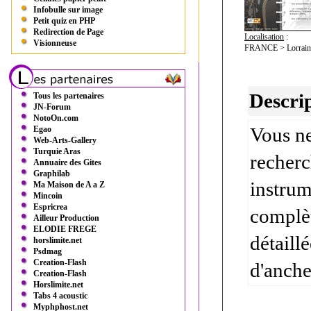
Infobulle sur image
Petit quiz en PHP
Redirection de Page
Localisation
:
Visionneuse
FRANCE > Lorraine
Descrip
Tous les partenaires
JN-Forum
NotoOn.com
Vous ne
Egao
Web-Arts-Gallery
Turquie Aras
recherc
Annuaire des Gites
Graphilab
instrum
Ma Maison de A a Z
Mincoin
Espricrea
complèt
Ailleur Production
ELODIE FREGE
détaill
horslimite.net
Psdmag
Creation-Flash
d'anches
Creation-Flash
Horslimite.net
Tabs 4 acoustic
Myphphost.net