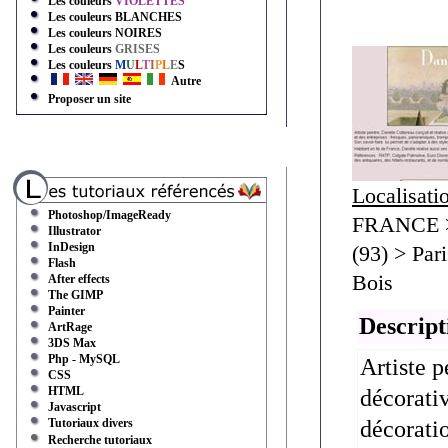
Les couleurs
VIOLETTES
Les couleurs
BLANCHES
Les couleurs
NOIRES
Les couleurs
GRISES
Les couleurs
M
U
L
T
I
P
L
E
S
Autre
Proposer un site
Localisati
Photoshop/ImageReady
FRANCE > 
Illustrator
InDesign
(93) > Par
Flash
Bois
After effects
The GIMP
Painter
Descript
ArtRage
3DS Max
Php - MySQL
Artiste p
CSS
HTML
décorativ
Javascript
Tutoriaux divers
décoratio
Recherche tutoriaux