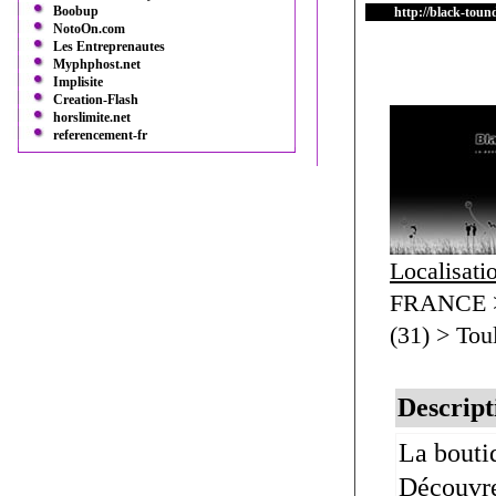
Boobup
http://black-tou
NotoOn.com
Les Entreprenautes
Myphphost.net
Implisite
Creation-Flash
horslimite.net
referencement-fr
Localisati
FRANCE >
(31) > Tou
Descript
La bouti
Découvrez