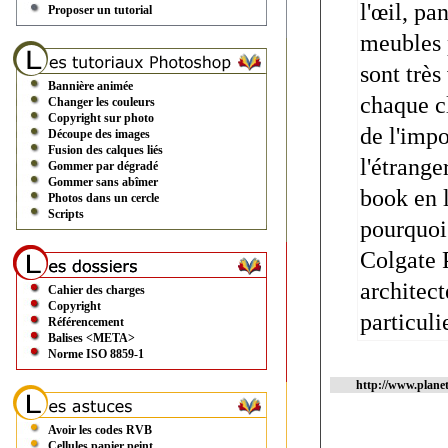
l'œil, pa
Proposer un tutorial
meubles p
sont très
Bannière animée
chaque cl
Changer les couleurs
Copyright sur photo
de l'impo
Découpe des images
Fusion des calques liés
l'étrange
Gommer par dégradé
Gommer sans abîmer
book en l
Photos dans un cercle
Scripts
pourquoi
Colgate 
architect
Cahier des charges
Copyright
particuli
Référencement
Balises <META>
Norme ISO 8859-1
http://www.plane
Avoir les codes RVB
Cellules papier peint