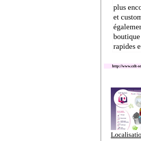
plus enc
et custo
également
boutique
rapides e
http://www.celt-se
Localisati