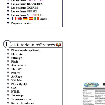
Les couleurs
VIOLETTES
Les couleurs
BLANCHES
Les couleurs
NOIRES
Les couleurs
GRISES
Les couleurs
M
U
L
T
I
P
L
E
S
Autre
Proposer un site
Photoshop/ImageReady
Illustrator
InDesign
Flash
After effects
The GIMP
Painter
ArtRage
3DS Max
Php - MySQL
CSS
HTML
Javascript
Tutoriaux divers
Recherche tutoriaux