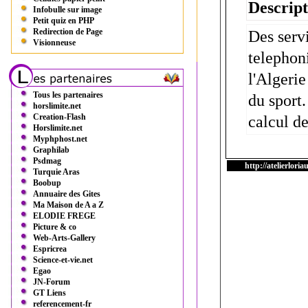
Descript
Infobulle sur image
Petit quiz en PHP
Redirection de Page
Des serv
Visionneuse
telephoni
l'Algerie
Tous les partenaires
du sport.
horslimite.net
Creation-Flash
calcul de
Horslimite.net
Myphphost.net
Graphilab
Psdmag
http://atelierloriau
Turquie Aras
Boobup
Annuaire des Gites
Ma Maison de A a Z
ELODIE FREGE
Picture & co
Web-Arts-Gallery
Espricrea
Science-et-vie.net
Egao
JN-Forum
GT Liens
referencement-fr