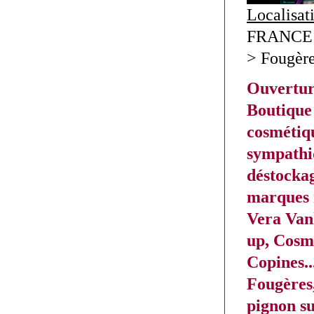
Localisat
FRANCE >
> Fougèr
Ouvertur
Boutique 
cosmétiqu
sympathiq
déstocka
marques 
Vera Van
up, Cosm
Copines..
Fougères
pignon su