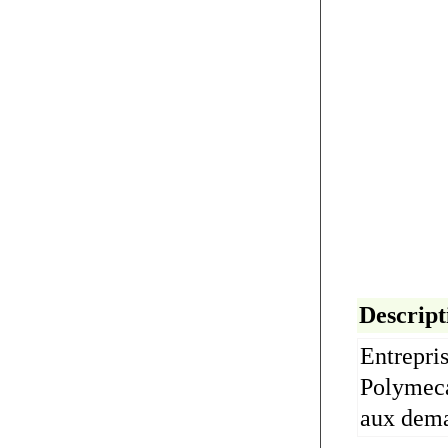
Descript
Entrepri
Polymeca
aux dema