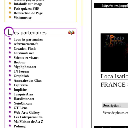
Infobulle sur image
http://www.jmpph
Petit quiz en PHP
Redirection de Page
Visionneuse
Tous les partenaires
referencement-fr
Creation-Flash
horslimite.net
Science-et-vie.net
Boobup
Myphphost.net
JN-Forum
Localisati
Graphilab
Annuaire des Gites
FRANCE > 
Espricrea
Implisite
Turquie Aras
Horslimite.net
NotoOn.com
Description :
GT Liens
Web-Arts-Gallery
Vente de photos ex
Les Entreprenautes
Ma Maison de A a Z
Psdmag