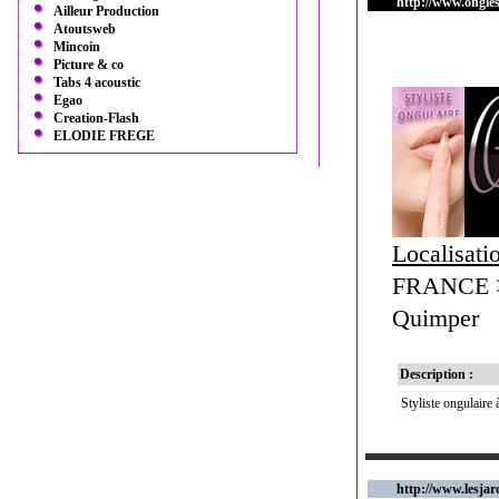
http://www.ongles
Ailleur Production
Atoutsweb
Mincoin
Picture & co
Tabs 4 acoustic
Egao
Creation-Flash
ELODIE FREGE
Localisati
FRANCE > 
Quimper
Description :
Styliste ongulaire
http://www.lesjar