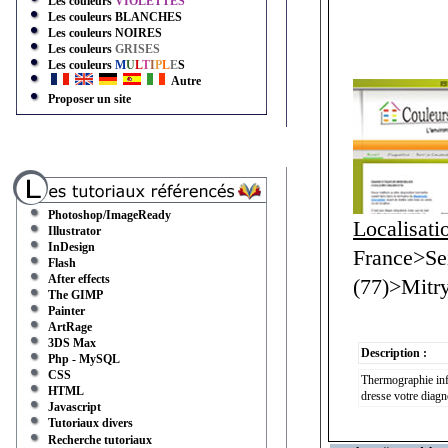
Les couleurs
VIOLETTES
Les couleurs
BLANCHES
Les couleurs
NOIRES
Les couleurs
GRISES
Les couleurs
M
U
L
T
I
P
L
E
S
Autre
Proposer un site
Photoshop/ImageReady
Localisati
Illustrator
InDesign
France>Se
Flash
After effects
(77)>Mitr
The GIMP
Painter
ArtRage
3DS Max
Description :
Php - MySQL
CSS
Thermographie infr
HTML
dresse votre diagn
Javascript
Tutoriaux divers
Recherche tutoriaux