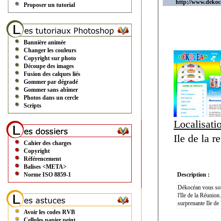
http://www.deko
Proposer un tutorial
Bannière animée
Changer les couleurs
Copyright sur photo
Découpe des images
Fusion des calques liés
Gommer par dégradé
Gommer sans abîmer
Photos dans un cercle
Scripts
Localisati
Ile de la r
Cahier des charges
Copyright
Référencement
Balises <META>
Norme ISO 8859-1
Description :
Dékocéan vous souh
l'Ile de la Réunio
surprenante Ile de
Avoir les codes RVB
Cellules papier peint