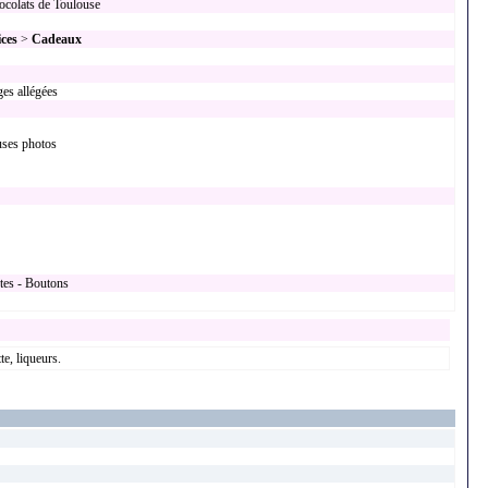
Chocolats de Toulouse
ices
>
Cadeaux
es allégées
uses photos
xtes - Boutons
te, liqueurs.