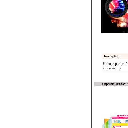
Description :
Photographe profes
virtuelles ... )
http://designbox.f