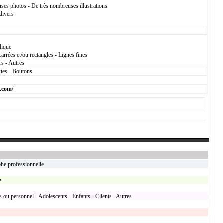
ses photos - De très nombreuses illustrations
divers
dique
arrées et/ou rectangles - Lignes fines
rs - Autres
xtes - Boutons
.com/
he professionnelle
e
 ou personnel - Adolescents - Enfants - Clients - Autres