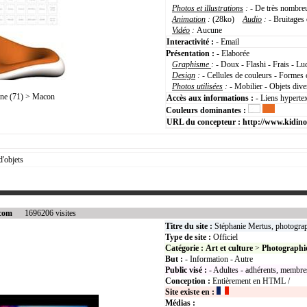
Photos et illustrations
:
- De très nombreu
Animation
:
(28ko)
Audio
:
- Bruitages 
Vidéo
:
Aucune
Interactivité :
- Email
Présentation :
- Elaborée
Graphisme
:
- Doux - Flashi - Frais - Lu
Design
:
- Cellules de couleurs - Formes c
Photos utilisées
:
- Mobilier - Objets dive
e (71) > Macon
Accès aux informations :
- Liens hyperte
Couleurs dominantes :
URL du concepteur :
http://www.kidino
'objets
.com
1696206 visites
Titre du site :
Stéphanie Mertus, photograp
Type de site :
Officiel
Catégorie :
Art et culture
>
Photographi
But :
- Information - Autre
Public visé :
- Adultes - adhérents, membres
Conception :
Entièrement en HTML /
Site existe en :
Médias :