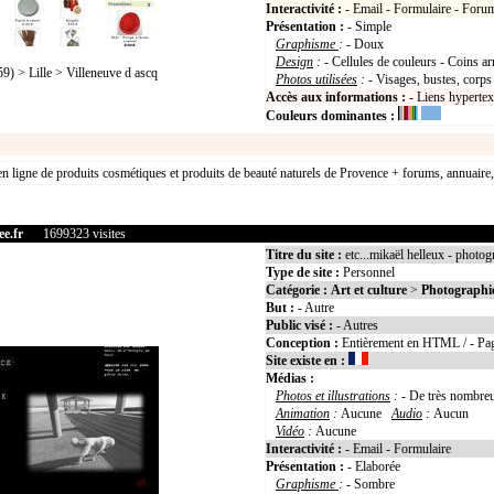
Interactivité :
- Email - Formulaire - Foru
Présentation :
- Simple
Graphisme
:
- Doux
Design
:
- Cellules de couleurs - Coins ar
 > Lille > Villeneuve d ascq
Photos utilisées
:
- Visages, bustes, corps
Accès aux informations :
- Liens hyperte
Couleurs dominantes :
n ligne de produits cosmétiques et produits de beauté naturels de Provence + forums, annuaire, t
ee.fr
1699323 visites
Titre du site :
etc...mikaël helleux - photog
Type de site :
Personnel
Catégorie :
Art et culture
>
Photographi
But :
- Autre
Public visé :
- Autres
Conception :
Entièrement en HTML / - Pag
Site existe en :
Médias :
Photos et illustrations
:
- De très nombre
Animation
:
Aucune
Audio
:
Aucun
Vidéo
:
Aucune
Interactivité :
- Email - Formulaire
Présentation :
- Elaborée
Graphisme
:
- Sombre