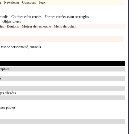
m - Newsletter - Concours - Jeux
rondis - Courbes et/ou cercles - Formes carrées et/ou rectangles
 - Objets divers
xtes - Boutons - Moteur de recherche - Menu déroulant
est de personnalité, conseils ...
raphies
e
es allégées
uses photos