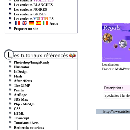
Les couleurs
VIOLETTES
Les couleurs
BLANCHES
Les couleurs
NOIRES
Les couleurs
GRISES
Les couleurs
M
U
L
T
I
P
L
E
S
Autre
Proposer un site
Photoshop/ImageReady
Localisation
:
Illustrator
France > Midi-Pyre
InDesign
Flash
After effects
The GIMP
Description :
Painter
ArtRage
Spécialités à la vi
3DS Max
Php - MySQL
CSS
http://www.atelier
HTML
Javascript
Tutoriaux divers
Recherche tutoriaux