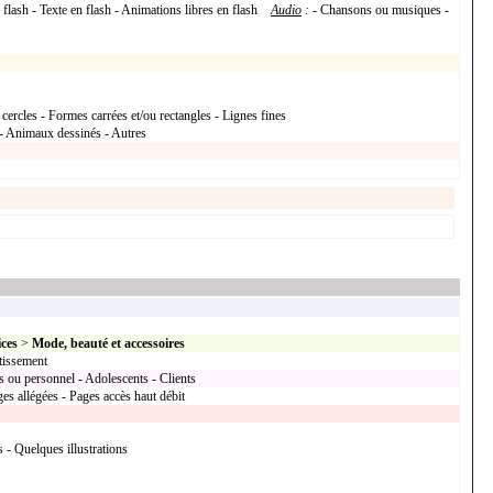
 flash - Texte en flash - Animations libres en flash
Audio
:
- Chansons ou musiques -
cercles - Formes carrées et/ou rectangles - Lignes fines
- Animaux dessinés - Autres
ices
>
Mode, beauté et accessoires
rtissement
s ou personnel - Adolescents - Clients
s allégées - Pages accès haut débit
 - Quelques illustrations