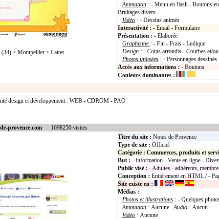
Animation
:
- Menu en flash - Boutons en
Bruitages divers
Vidéo
:
- Dessins animés
Interactivité :
- Email - Formulaire
Présentation :
- Elaborée
Graphisme
:
- Fin - Frais - Ludique
Design
:
- Coins arrondis - Courbes et/ou 
34) > Montpellier > Lattes
Photos utilisées
:
- Personnages dessinés 
Accès aux informations :
- Boutons
Couleurs dominantes :
rienté design et développement : WEB - CDROM - PAO
-de-provence.com
1698250 visites
Titre du site :
Notes de Provence
Type de site :
Officiel
Catégorie :
Commerces, produits et serv
But :
- Information - Vente en ligne - Dive
Public visé :
- Adultes - adhérents, membre
Conception :
Entièrement en HTML / - Page
Site existe en :
Médias :
Photos et illustrations
:
- Quelques photos
Animation
:
Aucune
Audio
:
Aucun
Vidéo
:
Aucune