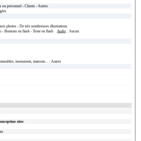
 ou personnel - Clients - Autres
égées
ses photos - De très nombreuses illustrations
sh - Boutons en flash - Texte en flash
Audio
:
Aucun
immeubles, monument, maisons... - Autres
onception sites
nts