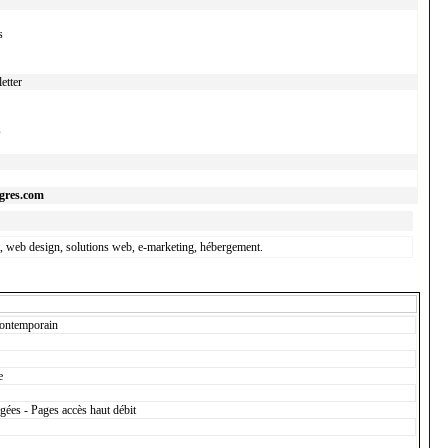
s
etter
s
gres.com
et, web design, solutions web, e-marketing, hébergement.
contemporain
e
gées - Pages accès haut débit