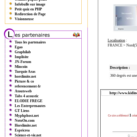
Infobulle sur image
Petit quiz en PHP
Redirection de Page
Visionneuse
Localisation
:
Tous les partenaires
FRANCE > Nord(59
Egao
Graphilab
Implisite
JN-Forum
Mincoin
Description :
Turquie Aras
360 degrés est une
horslimite.net
Picture & co
referencement-fr
Atoutsweb
http://www.kidin
Tabs 4 acoustic
ELODIE FREGE
Les Entreprenautes
GT Liens
1
Myphphost.net
Ce site a référencé
créa
NotoOn.com
Horslimite.net
Espricrea
Science-et-vie.net