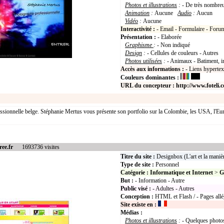
Photos et illustrations
:
- De très nombreu
Animation
:
Aucune
Audio
:
Aucun
Vidéo
:
Aucune
Interactivité :
- Email - Formulaire - Foru
Présentation :
- Elaborée
Graphisme
:
- Non indiqué
Design
:
- Cellules de couleurs - Autres
Photos utilisées
:
- Animaux - Batiment, i
Accès aux informations :
- Liens hyperte
Couleurs dominantes :
URL du concepteur :
http://www.foteli.
sionnelle belge. Stéphanie Mertus vous présente son portfolio sur la Colombie, les USA, l'Euro
ree.fr
1693736 visites
Titre du site :
Designbox (L'art et la maniè
Type de site :
Personnel
Catégorie :
Informatique et Internet
>
G
But :
- Information - Autre
Public visé :
- Adultes - Autres
Conception :
HTML et Flash / - Pages allé
Site existe en :
Médias :
Photos et illustrations
:
- Quelques photos