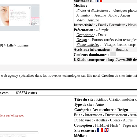
Site existe en :
Médias :
Photos et illustrations
:
- Quelques photo
Animation
:
Aucune
Audio
:
Aucun
Vidéo
:
Aucune
Interactivité :
- Email - Formulaire - Newsl
Présentation :
- Simple
Graphisme
:
- Doux
Design
:
- Formes carrées et/ou rectangle
Photos utilisées
:
- Visages, bustes, corps
) > Lille > Lomme
Accès aux informations :
- Boutons
Couleurs dominantes :
URL du concepteur :
http://www.360-de
 web agency spécialisée dans les nouvelles technologies sur lille nord. Création de sites intern
o.com
1695574 visites
Titre du site :
Kidino / Création mobilier 
Type de site :
Autre
Catégorie :
Art et culture
>
Design
But :
- Information - Divertissement - Autr
tions sur joliespages
Public visé :
- Adultes - Clients - Autres
Conception :
HTML et Flash / - Pages allé
Site existe en :
Médias :