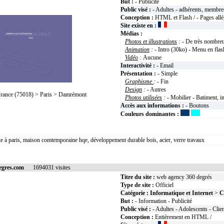
But :
- Publicité
Public visé :
- Adultes - adhérents, membres
Conception :
HTML et Flash / - Pages all
Site existe en :
Médias :
Photos et illustrations
:
- De très nombreu
Animation
:
- Intro (30ko) - Menu en fla
Vidéo
:
Aucune
Interactivité :
- Email
Présentation :
- Simple
Graphisme
:
- Fin
Design
:
- Autres
rance (75018) > Paris > Damrémont
Photos utilisées
:
- Mobilier - Batiment, 
Accès aux informations :
- Boutons
Couleurs dominantes :
ecte à paris, maison comtemporaine hqe, développement durable bois, acier, verre travaux
egres.com
1694031 visites
Titre du site :
web agency 360 degrés
Type de site :
Officiel
Catégorie :
Informatique et Internet
>
C
But :
- Information - Publicité
Public visé :
- Adultes - Adolescents - Clie
Conception :
Entièrement en HTML /