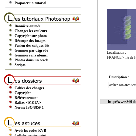
Proposer un tutorial
Bannière animée
Changer les couleurs
Copyright sur photo
Découpe des images
Fusion des calques liés
Gommer par dégradé
Localisation
:
Gommer sans abîmer
FRANCE > Ile de F
Photos dans un cercle
Scripts
Description :
atelier soa archit
Cahier des charges
Copyright
Référencement
http://www.360-d
Balises <META>
Norme ISO 8859-1
Avoir les codes RVB
Cellules papier peint