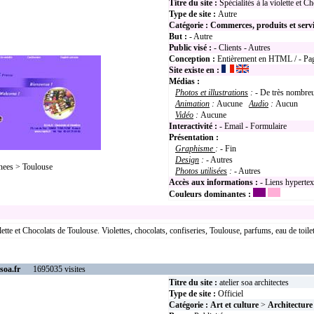
Titre du site :
Spécialités à la violette et 
Type de site :
Autre
Catégorie :
Commerces, produits et serv
But :
- Autre
Public visé :
- Clients - Autres
Conception :
Entièrement en HTML / - Pag
Site existe en :
Médias :
Photos et illustrations
:
- De très nombre
Animation
:
Aucune
Audio
:
Aucun
Vidéo
:
Aucune
Interactivité :
- Email - Formulaire
Présentation :
Graphisme
:
- Fin
Design
:
- Autres
nees > Toulouse
Photos utilisées
:
- Autres
Accès aux informations :
- Liens hyperte
Couleurs dominantes :
olette et Chocolats de Toulouse. Violettes, chocolats, confiseries, Toulouse, parfums, eau de toilet
soa.fr
1695035 visites
Titre du site :
atelier soa architectes
Type de site :
Officiel
Catégorie :
Art et culture
>
Architecture