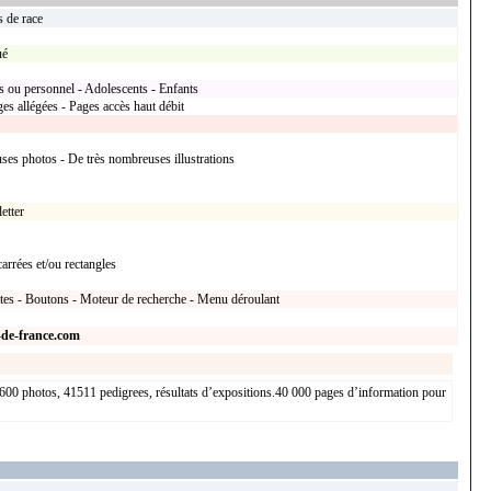
s de race
ué
s ou personnel - Adolescents - Enfants
s allégées - Pages accès haut débit
ses photos - De très nombreuses illustrations
etter
arrées et/ou rectangles
xtes - Boutons - Moteur de recherche - Menu déroulant
-de-france.com
4600 photos, 41511 pedigrees, résultats d’expositions.40 000 pages d’information pour