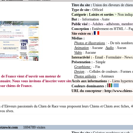
Titre du site :
Union des éleveurs de chien
Type de site :
Officiel
Catégorie :
Loisirs et sorties
> Non indiq
But :
- Information - Autre
Public visé :
- Adultes - adhérents, membre
Conception :
Entièrement en HTML / - Page
Site existe en :
Médias :
Photos et illustrations
:
- De très nombreu
Animation
:
Aucune
Audio
:
Aucun
Vidéo
:
Aucune
Interactivité :
- Email - Formulaire - Newsl
Présentation :
- Simple
Graphisme
:
- Fin
Design
:
- Cellules de couleurs - Formes c
e France vient d’ouvrir son moteur de
Photos utilisées
:
- Animaux
nuaire. Nous vous invitons d’inscrire votre site
Accès aux informations :
- Liens hyperte
 sur chiens de France.
Couleurs dominantes :
URL du concepteur :
http://www.chiens
s d’Eleveurs passionnés du Chien de Race vous proposent leurs Chiens et Chiots avec fiches, 
 vos rêves.
ptzowie.com
1694789 visites