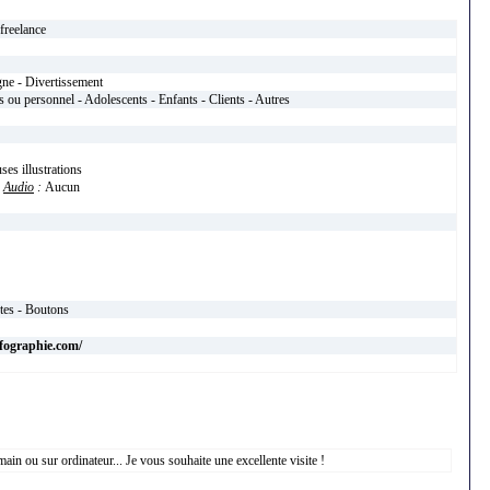
 freelance
igne - Divertissement
 ou personnel - Adolescents - Enfants - Clients - Autres
ses illustrations
h
Audio
:
Aucun
xtes - Boutons
nfographie.com/
main ou sur ordinateur... Je vous souhaite une excellente visite !