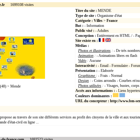
.fr
1699108 visites
Titre du site :
MENDE
Type de site :
Organisme d'état
Catégorie :
Villes
>
France
But :
- Information
Public visé :
- Adultes
Conception :
Entièrement en HTML / - Pag
Site existe en :
Médias :
Photos et illustrations
:
- De très nombre
Animation
:
- Animations libres en flas
Vidéo
:
Aucune
Interactivité :
- Email - Formulaire - Foru
Présentation :
- Elaborée
Graphisme
:
- Frais - Normal
Design
:
- Coins arrondis - Courbes et/ou
Photos utilisées
:
- Visages, bustes, corp
(48) > Mende
Accès aux informations :
- Liens hyperte
Couleurs dominantes :
URL du concepteur :
http://www.bm-ser
opose au travers de son site différents services au profit des citoyens de la ville et aux touristes. 
nde d'état-civil en ligne ...
s-de-france.com
1693523 visites