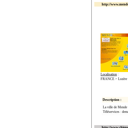
http://www.mende
Localisation
:
FRANCE > Lozère 
Description :
La ville de Mende pr
Téléservices : dema
http://www.chien