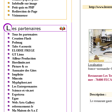
Infobulle sur image
http://www.leste
Petit quiz en PHP
Redirection de Page
Visionneuse
Tous les partenaires
Creation-Flash
Psdmag
Tabs 4 acoustic
ELODIE FREGE
GT Liens
Ailleur Production
Horslimite.net
Localisation
:
Picture & co
france>normandie
Annuaire des Gites
Implisite
Restaurant Les Ter
Mincoin
mer - 76400 FECAMP
Myphphost.net
Les Entreprenautes
Science-et-vie.net
Espricrea
Description :
Egao
Le restaurant gast
Web-Arts-Gallery
referencement-fr
Ma Maison de A a Z