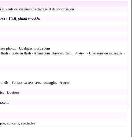
Vente de systemes d'eclairage et de sonorisation
ices
>
Hi-fi, photo et vidéo
ses photos - Quelques illustrations
 flash - Texte en flash - Animations libres en flash
Audio
:
- Chansons ou musiques -
rondis - Formes carrées et/ou rectangles - Autres
xtes - Boutons
a.com
xpos, concerts, spectacles