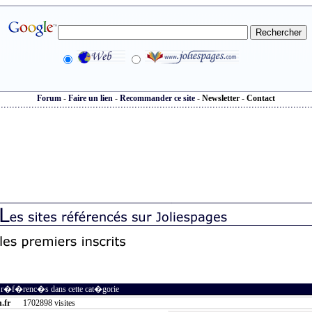
Forum
-
Faire un lien
-
Recommander ce site
-
Newsletter
-
Contact
s r�f�renc�s dans cette cat�gorie
.fr
1702898 visites