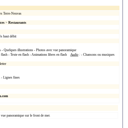
es Terre-Neuvas
ices
>
Restaurants
s haut débit
 - Quelques illustrations - Photos avec vue panoramique
 flash - Texte en flash - Animations libres en flash
Audio
:
- Chansons ou musiques
etter
 - Lignes fines
a.com
 vue panoramique sur le front de mer.