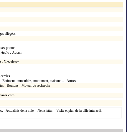
es allégées
uses photos
h
Audio
:
Aucun
m - Newsletter
 cercles
s - Batiment, immeubles, monument, maisons... - Autres
xtes - Boutons - Moteur de recherche
vices.com
- Actualités de la ville, - Newsletter, - Visite et plan de la ville interactif, -