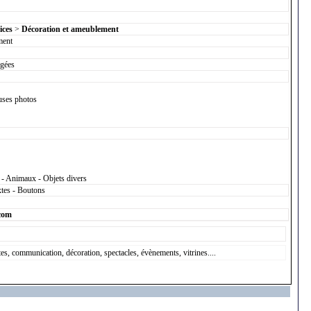
ices
>
Décoration et ameublement
ment
égées
uses photos
s - Animaux - Objets divers
xtes - Boutons
.com
stes, communication, décoration, spectacles, évènements, vitrines....