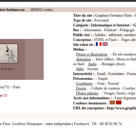
ste-freelance.eu
1695012 visites
Titre du site :
Graphiste Freelance Paris -
Type de site :
Personnel
Catégorie :
Informatique et Internet
>
G
But :
- Information - Publicité - Pédagogie 
Public visé :
- Adultes - adhérents, membres
Conception :
HTML et Flash / - Pages allé
Site existe en :
Médias :
Photos et illustrations
:
- De très nombre
Animation
:
- Intro (40ko) - Menu en flash
en flash
Audio
:
- Bruitages divers
Vidéo
:
Aucune
Interactivité :
- Email - Formulaire - Foru
Présentation :
- Simple
Graphisme
:
- Frais - Normal
ce(75) > Paris
Design
:
- Cellules de couleurs - Courbes 
Photos utilisées
:
- Visages, bustes, corp
e !!!
Accès aux informations :
- Liens hyperte
Couleurs dominantes :
URL du concepteur :
http://www.graphis
e Paris- Geoffroy Demarquet - statut indépendant ( Freelance) . Tél. : 06 30 92 06 74