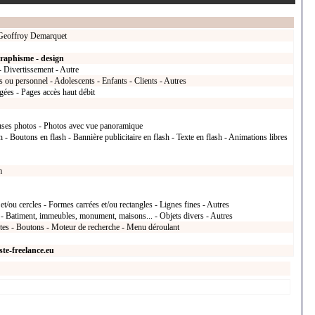
 Geoffroy Demarquet
raphisme - design
- Divertissement - Autre
 ou personnel - Adolescents - Enfants - Clients - Autres
gées - Pages accès haut débit
uses photos - Photos avec vue panoramique
 - Boutons en flash - Bannière publicitaire en flash - Texte en flash - Animations libres
m
et/ou cercles - Formes carrées et/ou rectangles - Lignes fines - Autres
s - Batiment, immeubles, monument, maisons... - Objets divers - Autres
xtes - Boutons - Moteur de recherche - Menu déroulant
te-freelance.eu