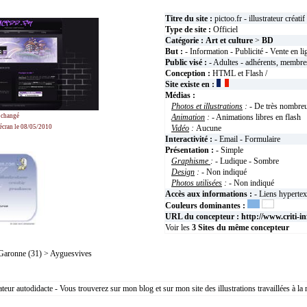
Titre du site :
pictoo.fr - illustrateur créatif
Type de site :
Officiel
Catégorie :
Art et culture
>
BD
But :
- Information - Publicité - Vente en l
Public visé :
- Adultes - adhérents, membres
Conception :
HTML et Flash /
Site existe en :
Médias :
Photos et illustrations
:
- De très nombreu
a changé
Animation
:
- Animations libres en flas
'écran le 08/05/2010
Vidéo
:
Aucune
Interactivité :
- Email - Formulaire
Présentation :
- Simple
Graphisme
:
- Ludique - Sombre
Design
:
- Non indiqué
Photos utilisées
:
- Non indiqué
Accès aux informations :
- Liens hyperte
Couleurs dominantes :
URL du concepteur :
http://www.criti-i
Voir les
3
Sites du même concepteur
ronne (31) > Ayguesvives
ateur autodidacte - Vous trouverez sur mon blog et sur mon site des illustrations travaillées à la 