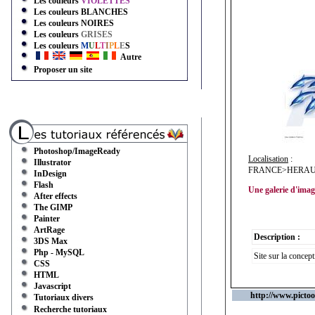
Les couleurs
VIOLETTES
Les couleurs
BLANCHES
Les couleurs
NOIRES
Les couleurs
GRISES
Les couleurs
M
U
L
T
I
P
L
E
S
Autre
Proposer un site
Photoshop/ImageReady
Localisation
:
Illustrator
FRANCE>HERAUL
InDesign
Flash
Une galerie d'image
After effects
The GIMP
Painter
ArtRage
Description :
3DS Max
Php - MySQL
Site sur la concept
CSS
HTML
Javascript
http://www.pictoo
Tutoriaux divers
Recherche tutoriaux