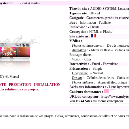
system.fr
1725454 visites
Titre du site :
AUDIO SYSTEM, Location et 
Type de site :
Officiel
Catégorie :
Commerces, produits et serv
But :
- Information - Publicité
Public visé :
- Clients
Conception :
HTML et Flash /
Site existe en :
Médias :
Photos et illustrations
:
- De très nombreu
Animation
:
- Menu en flash - Boutons en
Bruitages divers
Vidéo
:
- Clips
Interactivité :
- Email - Formulaire
Présentation :
- Simple
Graphisme
:
- Normal
27)>St Marcel
Design
:
- Cellules de couleurs - Coins ar
Photos utilisées
:
- Appareil électronique
TE - PRESTATION - INSTALLATION -
Accès aux informations :
- Liens hyperte
la solution de vos projets.
Couleurs dominantes :
URL du concepteur :
http://www.melyte
Voir les
44
Sites du même concepteur
ution pour la réalisation de vos projets. Galas, séminaires, sonorisation de villes et de parcs e