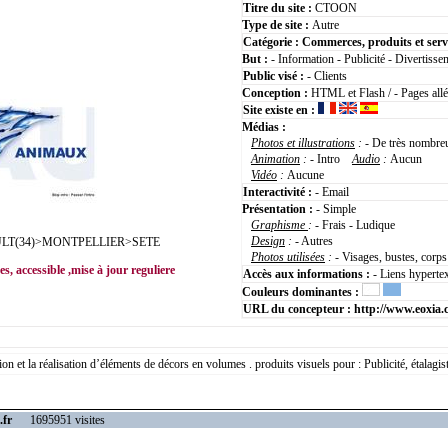
Titre du site :
CTOON
Type de site :
Autre
Catégorie :
Commerces, produits et serv
But :
- Information - Publicité - Divertisse
Public visé :
- Clients
Conception :
HTML et Flash / - Pages all
Site existe en :
Médias :
Photos et illustrations
:
- De très nombre
Animation
:
- Intro
Audio
:
Aucun
Vidéo
:
Aucune
Interactivité :
- Email
Présentation :
- Simple
Graphisme
:
- Frais - Ludique
Design
:
- Autres
T(34)>MONTPELLIER>SETE
Photos utilisées
:
- Visages, bustes, corp
s, accessible ,mise à jour reguliere
Accès aux informations :
- Liens hyperte
Couleurs dominantes :
URL du concepteur :
http://www.eoxia
ion et la réalisation d’éléments de décors en volumes . produits visuels pour : Publicité, étalagi
.fr
1695951 visites