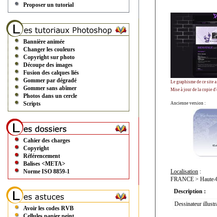
Proposer un tutorial
Bannière animée
Changer les couleurs
Copyright sur photo
Découpe des images
Fusion des calques liés
Gommer par dégradé
Le graphisme de ce site 
Gommer sans abîmer
Mise à jour de la copie d
Photos dans un cercle
Scripts
Ancienne version :
Cahier des charges
Copyright
Référencement
Balises <META>
Norme ISO 8859-1
Localisation
:
FRANCE > Haute-Ga
Description :
Dessinateur illustr
Avoir les codes RVB
Cellules papier peint