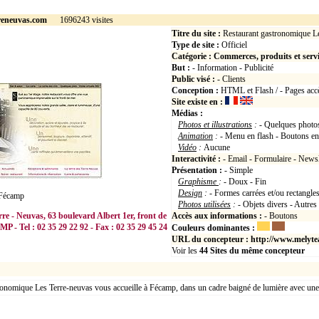
rreneuvas.com
1696243 visites
Titre du site :
Restaurant gastronomique L
Type de site :
Officiel
Catégorie :
Commerces, produits et serv
But :
- Information - Publicité
Public visé :
- Clients
Conception :
HTML et Flash / - Pages accè
Site existe en :
Médias :
Photos et illustrations
:
- Quelques photos
Animation
:
- Menu en flash - Boutons en
Vidéo
:
Aucune
Interactivité :
- Email - Formulaire - Newsl
Présentation :
- Simple
Graphisme
:
- Doux - Fin
Design
:
- Formes carrées et/ou rectangles
>Fécamp
Photos utilisées
:
- Objets divers - Autres
re - Neuvas, 63 boulevard Albert 1er, front de
Accès aux informations :
- Boutons
 - Tel : 02 35 29 22 92 - Fax : 02 35 29 45 24
Couleurs dominantes :
URL du concepteur :
http://www.melyte
Voir les
44
Sites du même concepteur
ronomique Les Terre-neuvas vous accueille à Fécamp, dans un cadre baigné de lumière avec une