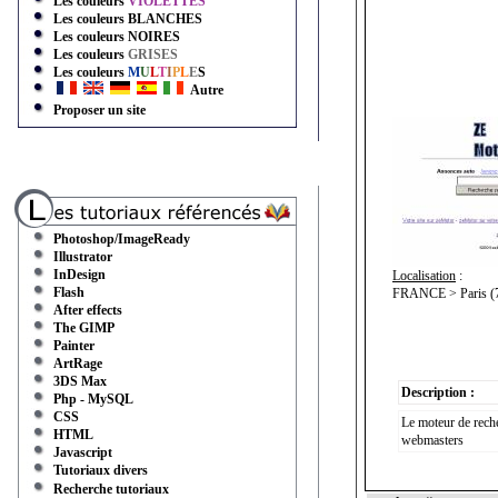
Les couleurs
VIOLETTES
Les couleurs
BLANCHES
Les couleurs
NOIRES
Les couleurs
GRISES
Les couleurs
M
U
L
T
I
P
L
E
S
Autre
Proposer un site
Photoshop/ImageReady
Illustrator
InDesign
Localisation
:
Flash
FRANCE > Paris (7
After effects
The GIMP
Painter
ArtRage
3DS Max
Description :
Php - MySQL
CSS
Le moteur de reche
HTML
webmasters
Javascript
Tutoriaux divers
Recherche tutoriaux