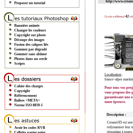
http://www.crean
Proposer un tutorial
42
Ce site a référencé
cré
Bannière animée
Changer les couleurs
Copyright sur photo
Découpe des images
Fusion des calques liés
Gommer par dégradé
Gommer sans abîmer
Photos dans un cercle
Scripts
Localisation
:
france>alpes marit
Cahier des charges
Pour tous vos pro
Copyright
vous propose des pr
Référencement
garantissant une o
Balises <META>
toute épreuve.
Norme ISO 8859-1
Description :
Creanet3D est une 
redynamiser leur i
Avoir les codes RVB
répondant à toutes 
Cellules papier peint