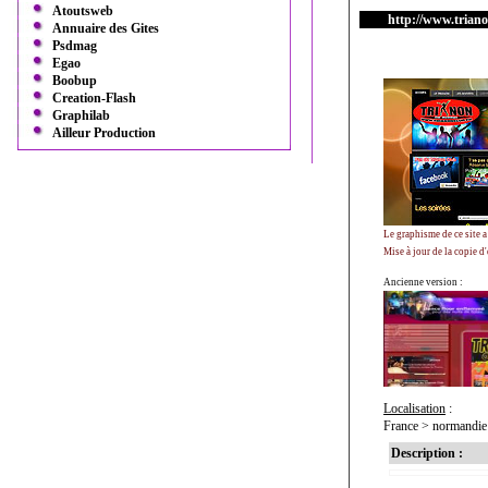
Atoutsweb
http://www.triano
Annuaire des Gites
Psdmag
Egao
Boobup
Creation-Flash
Graphilab
Ailleur Production
Le graphisme de ce site 
Mise à jour de la copie d
Ancienne version :
Localisation
:
France > normandie
Description :