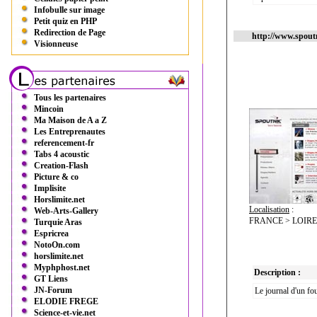
Infobulle sur image
Petit quiz en PHP
Redirection de Page
http://www.spout
Visionneuse
Tous les partenaires
Mincoin
Ma Maison de A a Z
Les Entreprenautes
referencement-fr
Tabs 4 acoustic
Creation-Flash
Picture & co
Implisite
Horslimite.net
Localisation
:
Web-Arts-Gallery
FRANCE > LOIRE
Turquie Aras
Espricrea
NotoOn.com
horslimite.net
Myphphost.net
Description :
GT Liens
JN-Forum
Le journal d'un fou
ELODIE FREGE
Science-et-vie.net