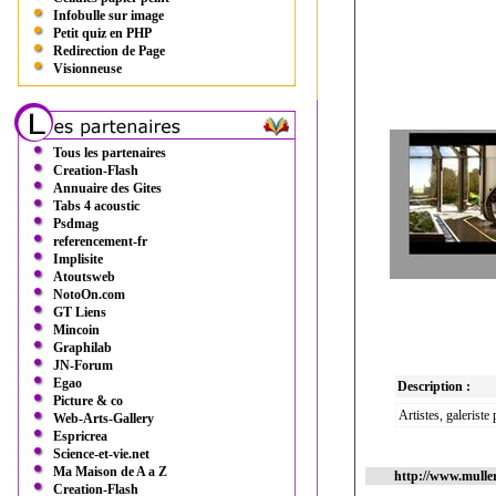
Infobulle sur image
Petit quiz en PHP
Redirection de Page
Visionneuse
Tous les partenaires
Creation-Flash
Annuaire des Gites
Tabs 4 acoustic
Psdmag
referencement-fr
Implisite
Atoutsweb
NotoOn.com
GT Liens
Mincoin
Graphilab
JN-Forum
Egao
Description :
Picture & co
Artistes, galeriste 
Web-Arts-Gallery
Espricrea
Science-et-vie.net
Ma Maison de A a Z
http://www.muller
Creation-Flash