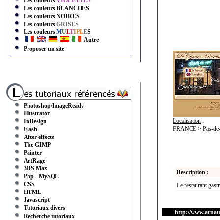
Les couleurs
VIOLETTES
Les couleurs
BLANCHES
Les couleurs
NOIRES
Les couleurs
GRISES
Les couleurs
M
U
L
T
I
P
L
E
S
Autre
Proposer un site
Photoshop/ImageReady
Illustrator
Localisation
:
InDesign
FRANCE > Pas-de-C
Flash
After effects
The GIMP
Painter
ArtRage
3DS Max
Description :
Php - MySQL
CSS
Le restaurant gast
HTML
Javascript
Tutoriaux divers
http://www.arnau
Recherche tutoriaux