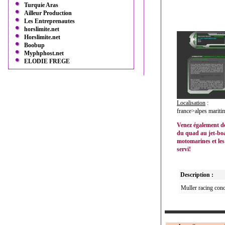
Turquie Aras
Ailleur Production
Les Entreprenautes
horslimite.net
Horslimite.net
Boobup
Myphphost.net
ELODIE FREGE
Localisation
:
france>alpes marit
Venez également dé
du quad au jet-boa
motomarines et les
servi!
Description :
Muller racing conc