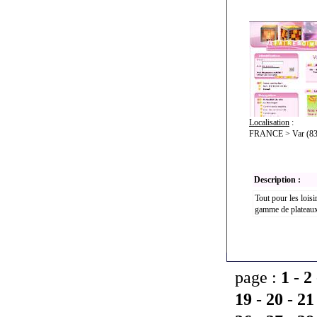
Localisation
:
FRANCE > Var (83
Description :
Tout pour les loisi
gamme de plateaux 
page :
1
-
2
19
-
20
-
21