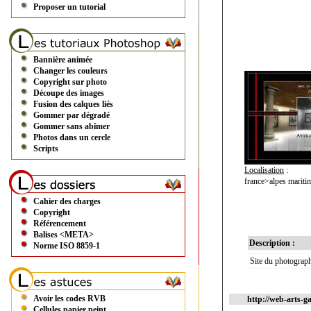
Proposer un tutorial
Bannière animée
Changer les couleurs
Copyright sur photo
Découpe des images
Fusion des calques liés
Gommer par dégradé
Gommer sans abîmer
Photos dans un cercle
Scripts
Localisation
:
france>alpes marit
Cahier des charges
Copyright
Référencement
Balises <META>
Description :
Norme ISO 8859-1
Site du photograph
Avoir les codes RVB
http://web-arts-ga
Cellules papier peint