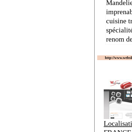
Mandelie
imprenabl
cuisine t
spécialit
renom de
http://www.websi
Localisat