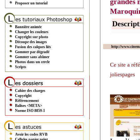
grandes 
Proposer un tutorial
Maroquin
Descript
Bannière animée
Changer les couleurs
Copyright sur photo
Découpe des images
http://www.cinem
Fusion des calques liés
Gommer par dégradé
Gommer sans abîmer
Photos dans un cercle
Ce site a réf
Scripts
joliespages
Cahier des charges
Copyright
Référencement
Balises <META>
Norme ISO 8859-1
Avoir les codes RVB
Cellules papier peint