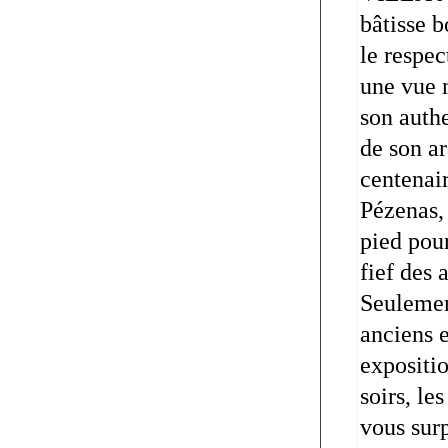
bâtisse 
le respec
une vue 
son auth
de son ar
centenai
Pézenas,
pied pour
fief des 
Seulement
anciens 
expositio
soirs, le
vous surp