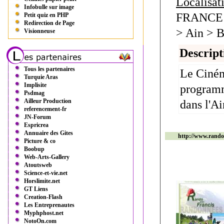
Localisat
Infobulle sur image
FRANCE 
Petit quiz en PHP
Redirection de Page
> Ain > B
Visionneuse
Descript
Tous les partenaires
Le Cinéma
Turquie Aras
Implisite
programm
Psdmag
Ailleur Production
dans l'A
referencement-fr
JN-Forum
Espricrea
Annuaire des Gites
http://www.rando
Picture & co
Boobup
Web-Arts-Gallery
Atoutsweb
Science-et-vie.net
Horslimite.net
GT Liens
Creation-Flash
Les Entreprenautes
Myphphost.net
NotoOn.com