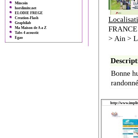
Mincoin
horslimite.net
ELODIE FREGE
Localisat
Creation-Flash
Graphilab
FRANCE 
Ma Maison de A a Z
Tabs 4 acoustic
> Ain > L
Egao
Descript
Bonne hu
randonné
http://www.impli