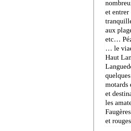
nombreux
et entre
tranquil
aux plag
etc… Péze
… le viad
Haut Lan
Languedoc
quelques 
motards o
et destin
les amate
Faugères,
et rouge