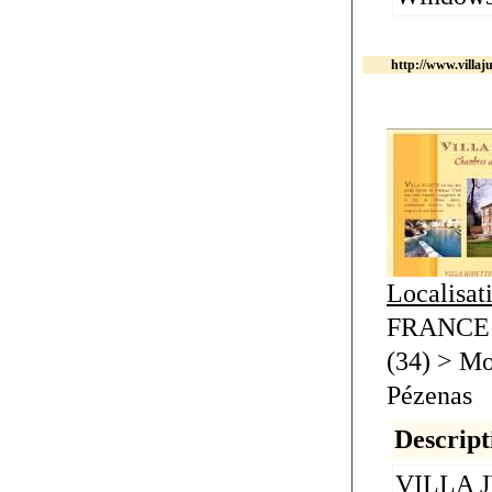
http://www.villaju
Localisat
FRANCE 
(34) > Mo
Pézenas
Descript
VILLA JU