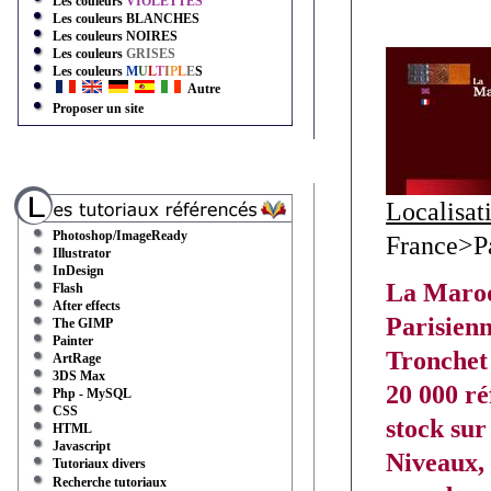
Les couleurs
VIOLETTES
Les couleurs
BLANCHES
Les couleurs
NOIRES
Les couleurs
GRISES
Les couleurs
M
U
L
T
I
P
L
E
S
Autre
Proposer un site
Localisat
Photoshop/ImageReady
France>P
Illustrator
InDesign
La Maroq
Flash
After effects
Parisienn
The GIMP
Painter
Tronchet
ArtRage
3DS Max
20 000 ré
Php - MySQL
CSS
stock sur
HTML
Javascript
Niveaux, 
Tutoriaux divers
Recherche tutoriaux