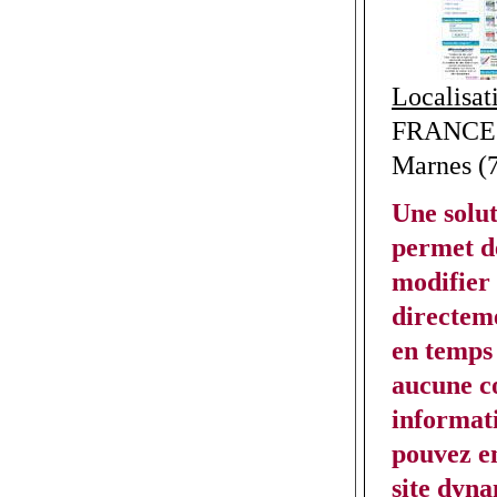
Localisat
FRANCE >
Marnes (7
Une solut
permet de
modifier 
directeme
en temps 
aucune c
informat
pouvez en
site dyn