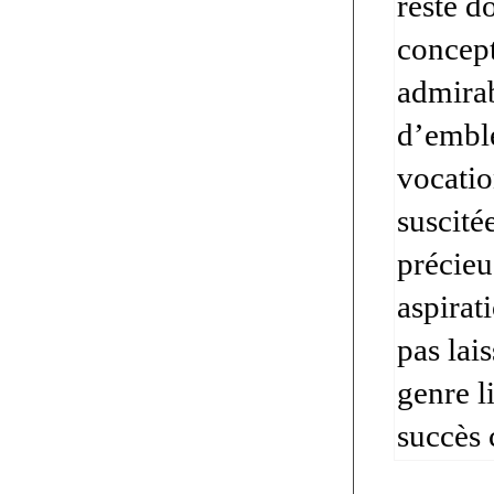
reste d
concept
admirab
d’emblé
vocatio
suscité
précieu
aspirat
pas lai
genre l
succès 