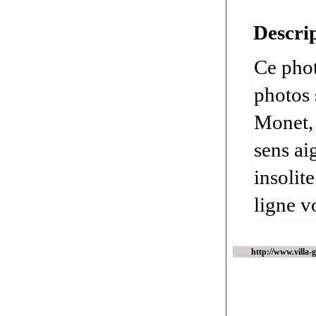
Descrip
Ce phot
photos 
Monet, 
sens ai
insolit
ligne v
http://www.villa-