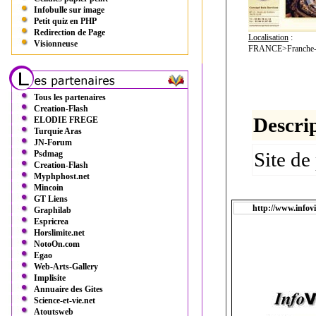
Infobulle sur image
Petit quiz en PHP
Redirection de Page
Localisation
:
Visionneuse
FRANCE>Franche-C
Tous les partenaires
Creation-Flash
Descrip
ELODIE FREGE
Turquie Aras
JN-Forum
Site de
Psdmag
Creation-Flash
Myphphost.net
Mincoin
GT Liens
http://www.infovi
Graphilab
Espricrea
Horslimite.net
NotoOn.com
Egao
Web-Arts-Gallery
Implisite
Annuaire des Gites
Science-et-vie.net
Atoutsweb