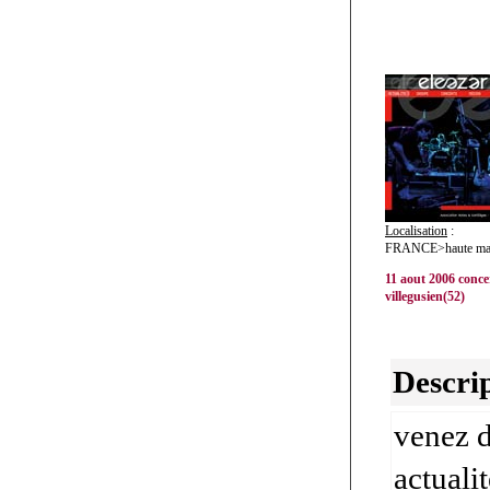
Localisation
:
FRANCE>haute mar
11 aout 2006 conce
villegusien(52)
Descrip
venez d
actuali