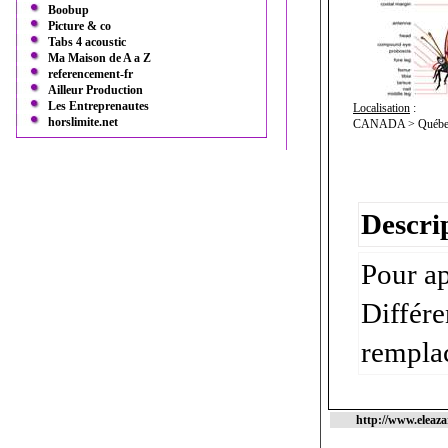
Boobup
Picture & co
Tabs 4 acoustic
Ma Maison de A a Z
referencement-fr
Ailleur Production
Les Entreprenautes
Localisation
:
horslimite.net
CANADA > Québec
Descrip
Pour ap
Différe
remplac
http://www.eleazar