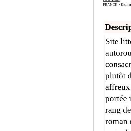
Localisation
:
FRANCE > Essonne 
Descrip
Site li
autorou
consacr
plutôt 
affreux
portée 
rang de
roman d