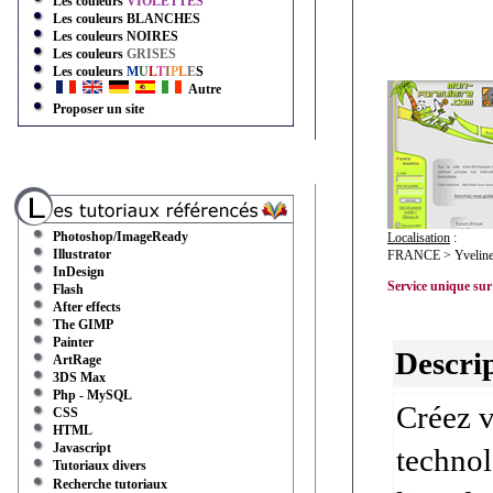
Les couleurs
VIOLETTES
Les couleurs
BLANCHES
Les couleurs
NOIRES
Les couleurs
GRISES
Les couleurs
M
U
L
T
I
P
L
E
S
Autre
Proposer un site
Photoshop/ImageReady
Localisation
:
Illustrator
FRANCE > Yvelines
InDesign
Service unique sur
Flash
After effects
The GIMP
Painter
Descrip
ArtRage
3DS Max
Php - MySQL
Créez v
CSS
HTML
Javascript
technol
Tutoriaux divers
Recherche tutoriaux