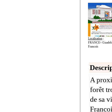
Localisation
:
FRANCE> Guadeloup
Francois
Descrip
A proxi
forêt t
de sa v
Francoi