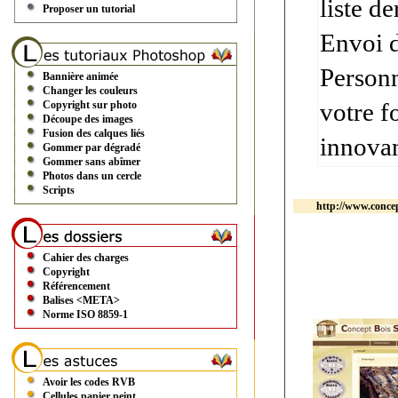
liste d
Proposer un tutorial
Envoi d
Personn
Bannière animée
Changer les couleurs
votre f
Copyright sur photo
Découpe des images
Fusion des calques liés
innova
Gommer par dégradé
Gommer sans abîmer
Photos dans un cercle
Scripts
http://www.concep
Cahier des charges
Copyright
Référencement
Balises <META>
Norme ISO 8859-1
Avoir les codes RVB
Cellules papier peint