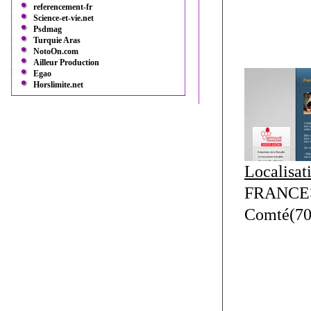
referencement-fr
Science-et-vie.net
Psdmag
Turquie Aras
NotoOn.com
Ailleur Production
Egao
Horslimite.net
Localisat
FRANCE>
Comté(70