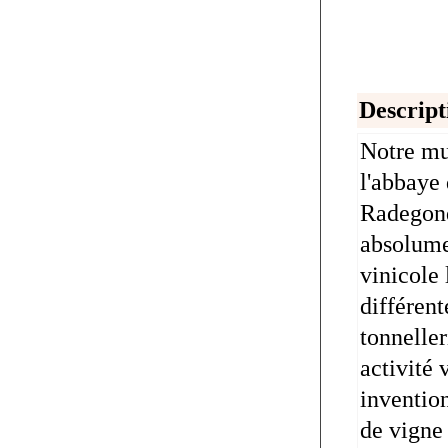
Descript
Notre mus
l'abbaye 
Radegonde
absolumen
vinicole 
différent
tonneller
activité 
invention
de vigne 