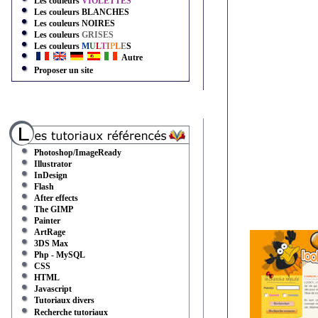
Les couleurs
VIOLETTES
Les couleurs
BLANCHES
Les couleurs
NOIRES
Les couleurs
GRISES
Les couleurs
M
U
L
T
I
P
L
E
S
Autre
Proposer un site
Photoshop/ImageReady
Illustrator
InDesign
Flash
After effects
The GIMP
Painter
ArtRage
3DS Max
Php - MySQL
CSS
HTML
Javascript
Tutoriaux divers
Recherche tutoriaux