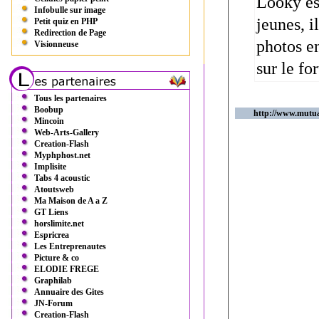
Looky es
Infobulle sur image
jeunes, i
Petit quiz en PHP
Redirection de Page
photos en
Visionneuse
sur le f
Tous les partenaires
Boobup
http://www.mutua
Mincoin
Web-Arts-Gallery
Creation-Flash
Myphphost.net
Implisite
Tabs 4 acoustic
Atoutsweb
Ma Maison de A a Z
GT Liens
horslimite.net
Espricrea
Les Entreprenautes
Picture & co
ELODIE FREGE
Graphilab
Annuaire des Gites
JN-Forum
Creation-Flash