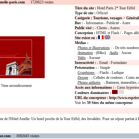
melie-paris.com
1720623 visites
Titre du site :
Hotel Paris 2* Tour Eiffel
Type de site :
Officiel
Catégorie :
Tourisme, voyages
>
Général
But :
- Information - Publicité - Autre
Public visé :
- Clients - Autres
Conception :
HTML et Flash / - Pages allé
Site existe en :
Médias :
Photos et illustrations
:
- De très nombre
Animation
:
(84ko)
Audio
:
Aucun
Vidéo
:
Aucune
Interactivité :
- Email - Formulaire
Présentation :
- Simple
Graphisme
:
- Flashi - Ludique
Design
:
- Cellules de couleurs - Coins ar
Photos utilisées
:
- Batiment, immeubles, 
7ème arrondissement
Accès aux informations :
- Liens hyperte
Couleurs dominantes :
URL du concepteur :
http://www.espric
Voir les
59
Sites du même concepteur
 de l'Hôtel Amélie. Un hotel proche de la Tour Eiffel, des Invalides. Pour un séjour parfait à Pa
eue.com
1692645 visites