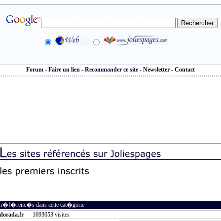
Forum
-
Faire un lien
-
Recommander ce site
-
Newsletter
-
Contact
s r�f�renc�s dans cette cat�gorie
adorada.fr
1693653 visites