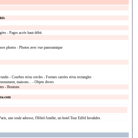
ités
gées - Pages accès haut débit
uses photos - Photos avec vue panoramique
rondis - Courbes et/ou cercles - Formes carrées et/ou rectangles
monument, maisons... - Objets divers
xtes - Boutons
rea.com
ris, une seule adresse, l'Hôtel Amélie, un hotel Tour Eiffel Invalides.