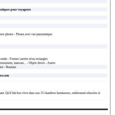
ratiques pour voyageurs
uses photos - Photos avec vue panoramique
rondis - Formes carrées et/ou rectangles
monument, maisons... - Objets divers - Autres
xtes - Boutons
rea.com
llant. Qu'il fait bon vivre dans nos 15 chambres lumineuses, entièrement rénovées et