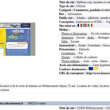
Titre du site :
lilebleue.com, location et ven
Type de site :
Officiel
Catégorie :
Commerces, produits et serv
But :
- Information
Public visé :
- Adultes - adhérents, membre
Conception :
Entièrement en HTML / - Pag
Site existe en :
Médias :
Photos et illustrations
:
- De très nombre
Animation
:
Aucune
Audio
:
- Bruitages
Vidéo
:
Aucune
Interactivité :
- Email - Formulaire - Newsl
Présentation :
- Elaborée
Graphisme
:
- Fin
Design
:
- Cellules de couleurs
Photos utilisées
:
- Auto - moto - bateau ..
Accès aux informations :
- Liens hypertex
Couleurs dominantes :
URL du concepteur :
http://www.kacao.
location et de la vente de bateaux en Méditerrannée depuis 25 ans. Location de voilier, location
ccasions
nt.code-internet.fr
1692525 visites
Titre du site :
CODE-Référencement - CODE