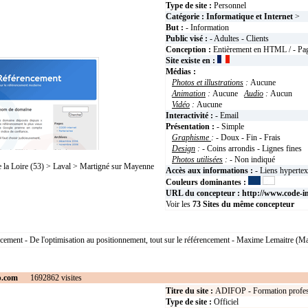
Type de site :
Personnel
Catégorie :
Informatique et Internet
>
But :
- Information
Public visé :
- Adultes - Clients
Conception :
Entièrement en HTML / - Pag
Site existe en :
Médias :
Photos et illustrations
:
Aucune
Animation
:
Aucune
Audio
:
Aucun
Vidéo
:
Aucune
Interactivité :
- Email
Présentation :
- Simple
Graphisme
:
- Doux - Fin - Frais
Design
:
- Coins arrondis - Lignes fines
Photos utilisées
:
- Non indiqué
a Loire (53) > Laval > Martigné sur Mayenne
Accès aux informations :
- Liens hyperte
Couleurs dominantes :
URL du concepteur :
http://www.code-in
Voir les
73
Sites du même concepteur
ncement - De l'optimisation au positionnement, tout sur le référencement - Maxime Lemaitre (M
p.com
1692862 visites
Titre du site :
ADIFOP - Formation profes
Type de site :
Officiel