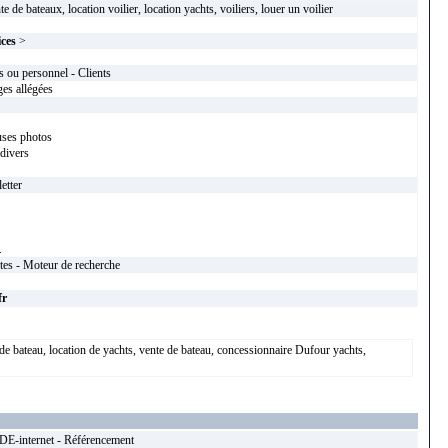
te de bateaux, location voilier, location yachts, voiliers, louer un voilier
ices
>
s ou personnel - Clients
es allégées
uses photos
 divers
etter
.
tes - Moteur de recherche
fr
 de bateau, location de yachts, vente de bateau, concessionnaire Dufour yachts,
-internet - Référencement