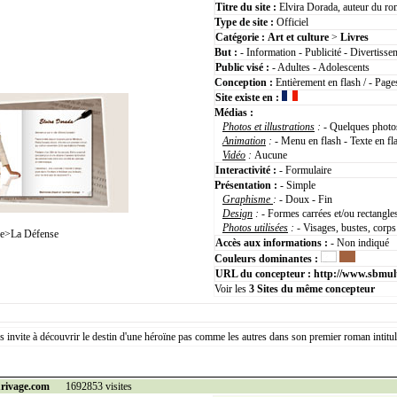
Titre du site :
Elvira Dorada, auteur du ro
Type de site :
Officiel
Catégorie :
Art et culture
>
Livres
But :
- Information - Publicité - Divertisse
Public visé :
- Adultes - Adolescents
Conception :
Entièrement en flash / - Page
Site existe en :
Médias :
Photos et illustrations
:
- Quelques photos
Animation
:
- Menu en flash - Texte en f
Vidéo
:
Aucune
Interactivité :
- Formulaire
Présentation :
- Simple
Graphisme
:
- Doux - Fin
Design
:
- Formes carrées et/ou rectangle
Photos utilisées
:
- Visages, bustes, corps
ce>La Défense
Accès aux informations :
- Non indiqué
Couleurs dominantes :
URL du concepteur :
http://www.sbmult
Voir les
3
Sites du même concepteur
 invite à découvrir le destin d'une héroïne pas comme les autres dans son premier roman intitu
urivage.com
1692853 visites