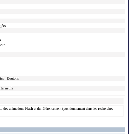
égées
s
cun
xtes - Boutons
ternet.fr
 des animations Flash et du référencement (positionnement dans les recherches