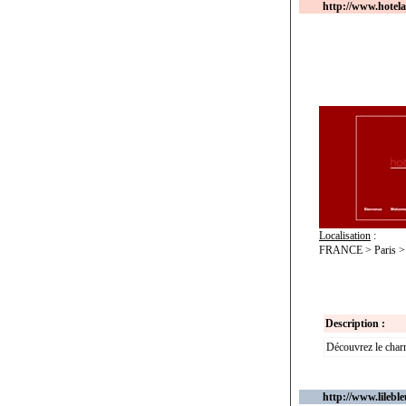
http://www.hotela
Localisation
:
FRANCE > Paris > 
Description :
Découvrez le charme
http://www.lilebl