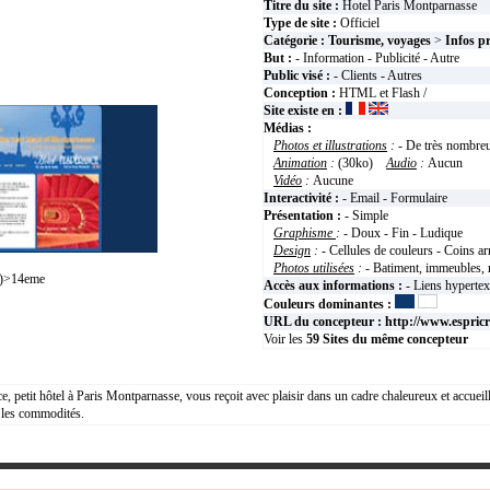
Titre du site :
Hotel Paris Montparnasse
Type de site :
Officiel
Catégorie :
Tourisme, voyages
>
Infos p
But :
- Information - Publicité - Autre
Public visé :
- Clients - Autres
Conception :
HTML et Flash /
Site existe en :
Médias :
Photos et illustrations
:
- De très nombre
Animation
:
(30ko)
Audio
:
Aucun
Vidéo
:
Aucune
Interactivité :
- Email - Formulaire
Présentation :
- Simple
Graphisme
:
- Doux - Fin - Ludique
Design
:
- Cellules de couleurs - Coins ar
Photos utilisées
:
- Batiment, immeubles, 
)>14eme
Accès aux informations :
- Liens hyperte
Couleurs dominantes :
URL du concepteur :
http://www.espric
Voir les
59
Sites du même concepteur
e, petit hôtel à Paris Montparnasse, vous reçoit avec plaisir dans un cadre chaleureux et accuei
 les commodités.