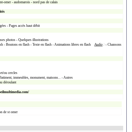
aint-omer - audomarois - nord pas de calais
ités
gées - Pages accès haut débit
ses photos - Quelques illustrations
sh - Boutons en flash - Texte en flash - Animations libres en flash
Audio
:
- Chansons
et/ou cercles
Batiment, immeubles, monument, maisons... - Autres
u déroulant
eilmultimedia.com/
on de st omer