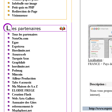
Infobulle sur image
Petit quiz en PHP
Redirection de Page
Visionneuse
Tous les partenaires
NotoOn.com
Egao
Espricrea
Horslimite.net
Atoutsweb
Turquie Aras
Localisation
:
Graphilab
FRANCE > Pays de l
horslimite.net
Psdmag
Mincoin
Ailleur Production
Tabs 4 acoustic
Description :
Ma Maison de A a Z
ELODIE FREGE
Nous vous proposo
Creation-Flash
internet).
Web-Arts-Gallery
Annuaire des Gites
referencement-fr
http://www.esper
Myphphost.net