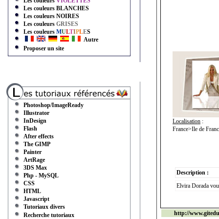
Les couleurs
VIOLETTES
Les couleurs
BLANCHES
Les couleurs
NOIRES
Les couleurs
GRISES
Les couleurs
M
U
L
T
I
P
L
E
S
Autre
Proposer un site
Photoshop/ImageReady
Illustrator
InDesign
Localisation
:
Flash
France>Ile de Fran
After effects
The GIMP
Painter
ArtRage
3DS Max
Description :
Php - MySQL
CSS
Elvira Dorada vous
HTML
Javascript
Tutoriaux divers
http://www.gited
Recherche tutoriaux