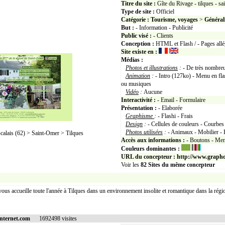
Titre du site :
Gîte du Rivage - tilques - s
Type de site :
Officiel
Catégorie :
Tourisme, voyages
>
Général
But :
- Information - Publicité
Public visé :
- Clients
Conception :
HTML et Flash / - Pages allé
Site existe en :
Médias :
Photos et illustrations
:
- De très nombreu
Animation
:
- Intro (127ko) - Menu en fla
ou musiques
Vidéo
:
Aucune
Interactivité :
- Email - Formulaire
Présentation :
- Elaborée
Graphisme
:
- Flashi - Frais
Design
:
- Cellules de couleurs - Courbes 
Photos utilisées
:
- Animaux - Mobilier - 
lais (62) > Saint-Omer > Tilques
Accès aux informations :
- Boutons - Men
Couleurs dominantes :
URL du concepteur :
http://www.grapho
Voir les
82
Sites du même concepteur
 vous accueille toute l'année à Tilques dans un environnement insolite et romantique dans la régi
internet.com
1692498 visites