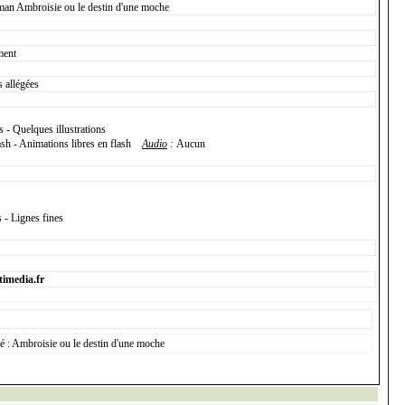
man Ambroisie ou le destin d'une moche
ment
s allégées
 - Quelques illustrations
lash - Animations libres en flash
Audio
:
Aucun
s - Lignes fines
imedia.fr
lé : Ambroisie ou le destin d'une moche