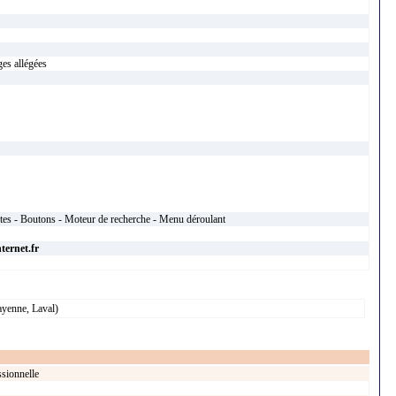
es allégées
xtes - Boutons - Moteur de recherche - Menu déroulant
ternet.fr
ayenne, Laval)
sionnelle