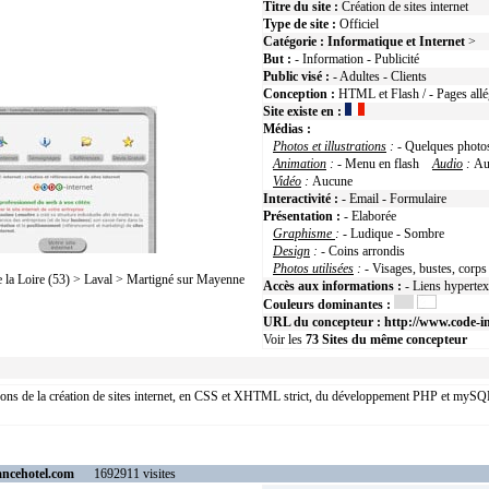
Titre du site :
Création de sites internet
Type de site :
Officiel
Catégorie :
Informatique et Internet
>
But :
- Information - Publicité
Public visé :
- Adultes - Clients
Conception :
HTML et Flash / - Pages all
Site existe en :
Médias :
Photos et illustrations
:
- Quelques photo
Animation
:
- Menu en flash
Audio
:
Au
Vidéo
:
Aucune
Interactivité :
- Email - Formulaire
Présentation :
- Elaborée
Graphisme
:
- Ludique - Sombre
Design
:
- Coins arrondis
Photos utilisées
:
- Visages, bustes, corps
a Loire (53) > Laval > Martigné sur Mayenne
Accès aux informations :
- Liens hyperte
Couleurs dominantes :
URL du concepteur :
http://www.code-in
Voir les
73
Sites du même concepteur
ns de la création de sites internet, en CSS et XHTML strict, du développement PHP et mySQL,
ancehotel.com
1692911 visites