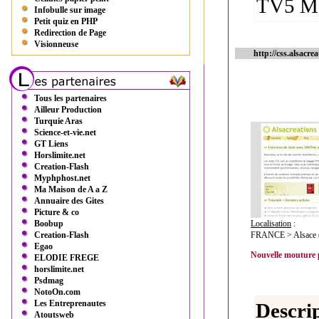
TV5 
Infobulle sur image
Petit quiz en PHP
Redirection de Page
Visionneuse
http://css.alsacre
Tous les partenaires
Ailleur Production
Turquie Aras
Science-et-vie.net
GT Liens
Horslimite.net
Creation-Flash
Myphphost.net
Ma Maison de A a Z
Annuaire des Gites
Picture & co
Boobup
Localisation
:
Creation-Flash
FRANCE > Alsace (
Egao
Nouvelle mouture p
ELODIE FREGE
horslimite.net
Psdmag
NotoOn.com
Les Entreprenautes
Descrip
Atoutsweb