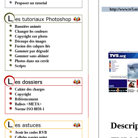
Proposer un tutorial
http://www.tv5.or
Bannière animée
Changer les couleurs
Copyright sur photo
Découpe des images
Fusion des calques liés
Gommer par dégradé
Gommer sans abîmer
Photos dans un cercle
Scripts
Cahier des charges
Copyright
Référencement
Balises <META>
Norme ISO 8859-1
Descrip
Avoir les codes RVB
Cellules papier peint