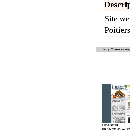
Descrip
Site we
Poitier
http://www.annu
Localisation
:
FRANCE>Deux-Sèv