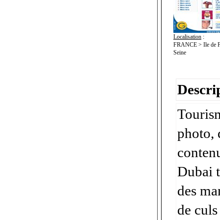
Localisation
:
FRANCE > Ile de Fr
Seine
Descrip
Touris
photo, 
contenu
Dubai t
des man
de culs