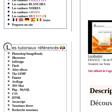
Les couleurs
VIOLETTES
Les couleurs
BLANCHES
Les couleurs
NOIRES
Les couleurs
GRISES
Les couleurs
M
U
L
T
I
P
L
E
S
Autre
Proposer un site
Photoshop/ImageReady
Localisation
:
Illustrator
FRANCE > Ile de Fr
InDesign
Asnieres sur Seine
Flash
After effects
Site officiel de l'age
The GIMP
Painter
ArtRage
3DS Max
Descrip
Php - MySQL
CSS
HTML
Découvr
Javascript
Tutoriaux divers
Recherche tutoriaux