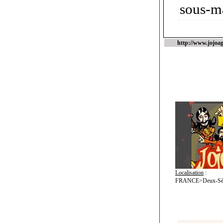
sous-ma
http://www.jojoa
Localisation
:
FRANCE>Deux-Sèv