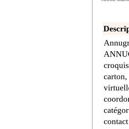
Descrip
Annugra
ANNUGR
croquis
carton,
virtuel
coordon
catégor
contact