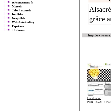
referencement-fr
Mincoin
Alsacré
Tabs 4 acoustic
Implisite
grâce 
Graphilab
Web-Arts-Gallery
Espricrea
JN-Forum
http://www.seara
Localisation
:
PORTUGAL > Porto