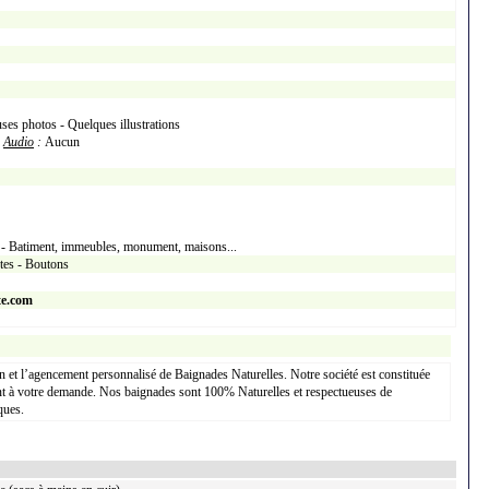
ses photos - Quelques illustrations
h
Audio
:
Aucun
s - Batiment, immeubles, monument, maisons...
xtes - Boutons
te.com
n et l’agencement personnalisé de Baignades Naturelles. Notre société est constituée
nt à votre demande. Nos baignades sont 100% Naturelles et respectueuses de
ques.