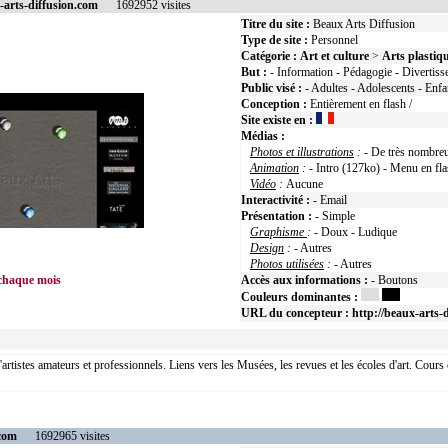
-arts-diffusion.com
1692952 visites
Titre du site :
Beaux Arts Diffusion
Type de site :
Personnel
Catégorie :
Art et culture
>
Arts plastiq
But :
- Information - Pédagogie - Divertis
Public visé :
- Adultes - Adolescents - Enfa
Conception :
Entièrement en flash /
Site existe en :
Médias :
Photos et illustrations
:
- De très nombre
Animation
:
- Intro (127ko) - Menu en fl
Vidéo
:
Aucune
Interactivité :
- Email
Présentation :
- Simple
Graphisme
:
- Doux - Ludique
Design
:
- Autres
Photos utilisées
:
- Autres
 chaque mois
Accès aux informations :
- Boutons
Couleurs dominantes :
URL du concepteur :
http://beaux-arts-
'artistes amateurs et professionnels. Liens vers les Musées, les revues et les écoles d'art. Cours
.com
1692965 visites