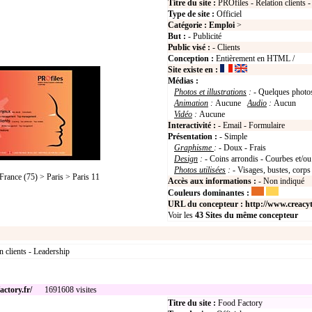
Titre du site :
PROfiles - Relation clients 
Type de site :
Officiel
Catégorie :
Emploi
>
But :
- Publicité
Public visé :
- Clients
Conception :
Entièrement en HTML /
Site existe en :
Médias :
Photos et illustrations
:
- Quelques photo
Animation
:
Aucune
Audio
:
Aucun
Vidéo
:
Aucune
Interactivité :
- Email - Formulaire
Présentation :
- Simple
Graphisme
:
- Doux - Frais
Design
:
- Coins arrondis - Courbes et/ou
Photos utilisées
:
- Visages, bustes, corps
rance (75) > Paris > Paris 11
Accès aux informations :
- Non indiqué
Couleurs dominantes :
URL du concepteur :
http://www.creacy
Voir les
43
Sites du même concepteur
n clients - Leadership
ctory.fr/
1691608 visites
Titre du site :
Food Factory