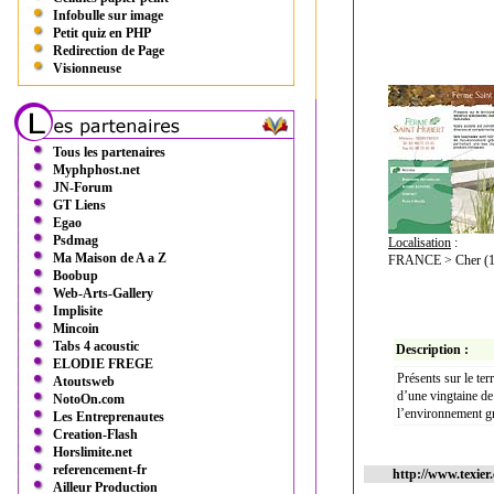
Infobulle sur image
Petit quiz en PHP
Redirection de Page
Visionneuse
Tous les partenaires
Myphphost.net
JN-Forum
GT Liens
Egao
Psdmag
Localisation
:
Ma Maison de A a Z
FRANCE > Cher (18
Boobup
Web-Arts-Gallery
Implisite
Mincoin
Tabs 4 acoustic
Description :
ELODIE FREGE
Présents sur le te
Atoutsweb
d’une vingtaine d
NotoOn.com
l’environnement g
Les Entreprenautes
Creation-Flash
Horslimite.net
referencement-fr
http://www.texier
Ailleur Production