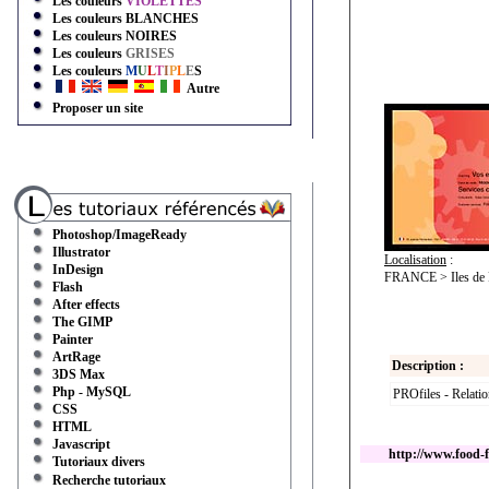
Les couleurs
VIOLETTES
Les couleurs
BLANCHES
Les couleurs
NOIRES
Les couleurs
GRISES
Les couleurs
M
U
L
T
I
P
L
E
S
Autre
Proposer un site
Photoshop/ImageReady
Illustrator
Localisation
:
InDesign
FRANCE > Iles de F
Flash
After effects
The GIMP
Painter
ArtRage
Description :
3DS Max
Php - MySQL
PROfiles - Relatio
CSS
HTML
Javascript
http://www.food-fa
Tutoriaux divers
Recherche tutoriaux