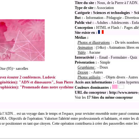
Titre du site :
Nous, de la Pierre à l’ADN.
Type de site :
Association
Catégorie :
Sciences et technologies
>
Sci
But :
- Information - Pédagogie - Divertiss
Public visé :
- Adultes - Adolescents - Enfa
Conception :
HTML et Flash / - Pages allé
Site existe en :
Médias :
Photos et illustrations
:
- De très nombreu
Animation
:
(14ko) - Animations libres 
Vidéo
:
Aucune
Interactivité :
- Email - Formulaire - Quiz
Présentation :
- Simple
Graphisme
:
- Doux
se (95)> sarcelles
Design
:
- Autres
ouvez écouter 2 conférences. Ludovic
Photos utilisées
:
- Objets divers - Autres
éticien): "ADN et dinosaures", Jean Pierre
Accès aux informations :
- Liens hyperte
hisicien): "Promenade dans notre systhème
Couleurs dominantes :
URL du concepteur :
http://www.neuro
Voir les
17
Sites du même concepteur
à l’ADN... est un voyage dans le temps et l'espace, pour revisiter ensemble notre passé commun et
A. Objectifs de l'opération: Valoriser l'altérité entre professionnels et habitants, et entre les di
à se positionner en tant que citoyen. Cette opération contribuera à créer des passerelles entre les b