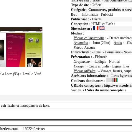
Titre du site :
Texier - Maroquinerie de lux
Type de site :
Officiel
Catégorie :
Commerces, produits et serv
But :
- Information - Publicité
Public visé :
- Clients
Conception :
HTML et Flash /
Site existe en :
Médias :
Photos et illustrations
:
- De très nombre
Animation
:
- Intro (26ko)
Audio
:
- Ch
Vidéo
:
Aucune
Interactivité :
- Email - Formulaire - Newsl
Présentation :
- Elaborée
Graphisme
:
- Ludique - Normal
Design
:
- Coins arrondis - Lignes fines
Photos utilisées
:
- Visages, bustes, corps
a Loire (53) > Laval > Vitré
Accès aux informations :
- Liens hyperte
Couleurs dominantes :
URL du concepteur :
http://www.code-in
Voir les
73
Sites du même concepteur
 cuir Texier et maroquinerie de luxe.
-berlem.com
1692249 visites