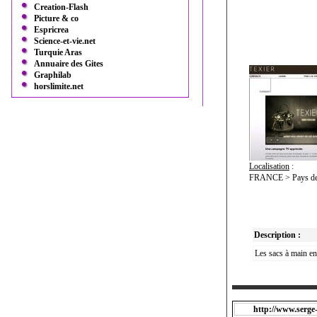
Creation-Flash
Picture & co
Espricrea
Science-et-vie.net
Turquie Aras
Annuaire des Gites
Graphilab
horslimite.net
Localisation
:
FRANCE > Pays de l
Description :
Les sacs à main en
http://www.serge