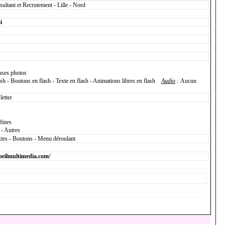
ltant et Recrutement - Lille - Nord
i
uses photos
ash - Boutons en flash - Texte en flash - Animations libres en flash
Audio
:
Aucun
letter
fines
 - Autres
xtes - Boutons - Menu déroulant
oeilmultimedia.com/