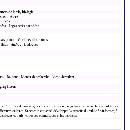
ences de la vie, biologie
ement - Autre
nts - Autres
gées - Pages accès haut débit
ses photos - Quelques illustrations
en flash
Audio
:
- Dialogues
xtes - Boutons - Moteur de recherche - Menu déroulant
-graph.com
 l'histoires de nos origines. Cette exposition a reçu l'aide de conseillers scientifiques
fférentes cultures. Susciter la curiosité, développer la capacité du public à s'informer, à
anlieues et Paris, entres les scientifiques et les habitants.