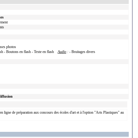
ues
sement
nts
uses photos
ash - Boutons en flash - Texte en flash
Audio
:
- Bruitages divers
diffusion
 en ligne de préparation aux concours des écoles d'art et à l'option "Arts Plastiques" au