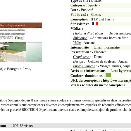
Type de site :
Officiel
Catégorie :
Sports
>
But :
- Publicité
Public visé :
- Clients
Conception :
HTML et Flash /
Site existe en :
Médias :
Photos et illustrations
:
- De très nombreu
Animation
:
- Animations libres en flas
Vidéo
:
Aucune
Interactivité :
- Email - Formulaire
Présentation :
- Elaborée
Graphisme
:
- Doux
Design
:
- Cellules de couleurs - Autres
Photos utilisées
:
- Visages, bustes, corp
) > Bourges > Presly
Accès aux informations :
- Liens hyperte
Couleurs dominantes :
URL du concepteur :
http://www.creacy
Voir les
43
Sites du même concepteur
rritoire Solognot depuis 8 ans, nous avons évolué et sommes devenus spécialistes dans la créatio
e professionnels aux compétences diverses et complémentaires capables de répondre efficaceme
râce au procédé BIOTEICH ® permettant une eau claire et limpide sans ajout de produits chimi
.com
1696188 visites