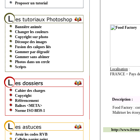
Proposer un tutorial
Bannière animée
Changer les couleurs
Copyright sur photo
Découpe des images
Fusion des calques liés
Gommer par dégradé
Gommer sans abîmer
Photos dans un cercle
Scripts
Localisation
:
FRANCE > Pays de l
Cahier des charges
Copyright
Description :
Référencement
Balises <META>
Food Factory : conf
Norme ISO 8859-1
Maîtriser les écos
http://www.ferme-
Avoir les codes RVB
Cellules papier peint