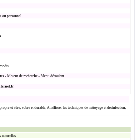
s ou personnel
s
rondis
xtes - Moteur de recherche - Menu déroulant
ternet.fr
propre et sûre, sobre et durable, Améliorer les techniques de nettoyage et désinfection,
 naturelles