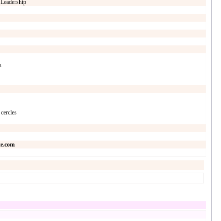
- Leadership
s
 cercles
te.com