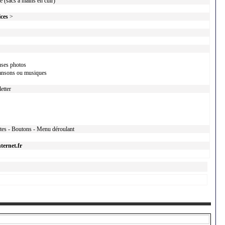
e (sacs à mains en cuir)
ices
>
uses photos
ansons ou musiques
etter
xtes - Boutons - Menu déroulant
ternet.fr