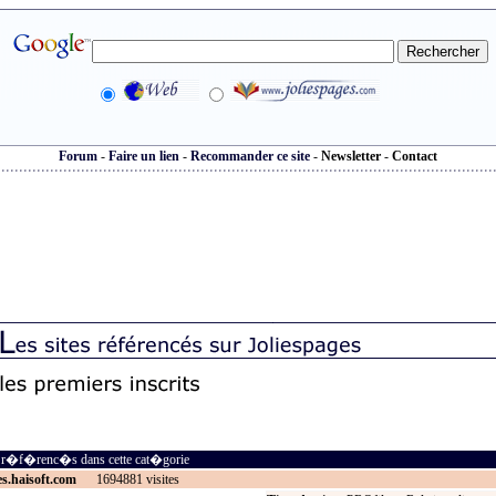
Forum
-
Faire un lien
-
Recommander ce site
-
Newsletter
-
Contact
s r�f�renc�s dans cette cat�gorie
es.haisoft.com
1694881 visites