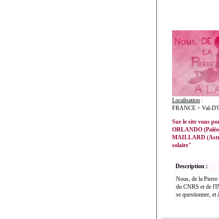
Localisation
:
FRANCE > Val-D'Oi
Sur le site vous p
ORLANDO (Paléogén
MAILLARD (Astrop
solaire"
Description :
Nous, de la Pierre 
du CNRS et de l'INR
se questionner, et 