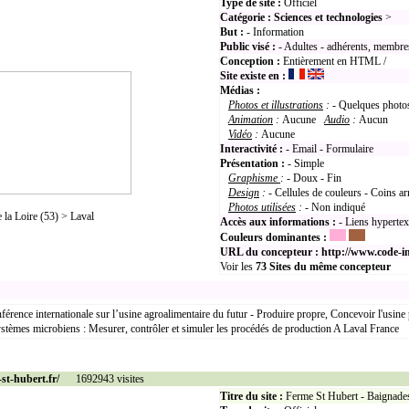
Type de site :
Officiel
Catégorie :
Sciences et technologies
>
But :
- Information
Public visé :
- Adultes - adhérents, membre
Conception :
Entièrement en HTML /
Site existe en :
Médias :
Photos et illustrations
:
- Quelques photo
Animation
:
Aucune
Audio
:
Aucun
Vidéo
:
Aucune
Interactivité :
- Email - Formulaire
Présentation :
- Simple
Graphisme
:
- Doux - Fin
Design
:
- Cellules de couleurs - Coins ar
Photos utilisées
:
- Non indiqué
a Loire (53) > Laval
Accès aux informations :
- Liens hyperte
Couleurs dominantes :
URL du concepteur :
http://www.code-in
Voir les
73
Sites du même concepteur
érence internationale sur l’usine agroalimentaire du futur - Produire propre, Concevoir l'usine 
ystèmes microbiens : Mesurer, contrôler et simuler les procédés de production A Laval France
st-hubert.fr/
1692943 visites
Titre du site :
Ferme St Hubert - Baignades