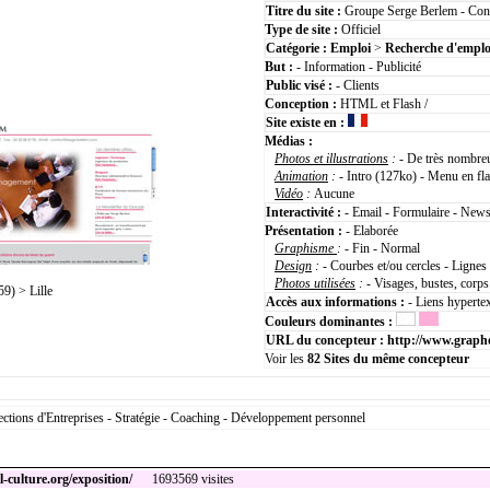
Titre du site :
Groupe Serge Berlem - Consu
Type de site :
Officiel
Catégorie :
Emploi
>
Recherche d'emplo
But :
- Information - Publicité
Public visé :
- Clients
Conception :
HTML et Flash /
Site existe en :
Médias :
Photos et illustrations
:
- De très nombre
Animation
:
- Intro (127ko) - Menu en fl
Vidéo
:
Aucune
Interactivité :
- Email - Formulaire - News
Présentation :
- Elaborée
Graphisme
:
- Fin - Normal
Design
:
- Courbes et/ou cercles - Lignes 
Photos utilisées
:
- Visages, bustes, corps
) > Lille
Accès aux informations :
- Liens hyperte
Couleurs dominantes :
URL du concepteur :
http://www.graph
Voir les
82
Sites du même concepteur
ections d'Entreprises - Stratégie - Coaching - Développement personnel
-culture.org/exposition/
1693569 visites