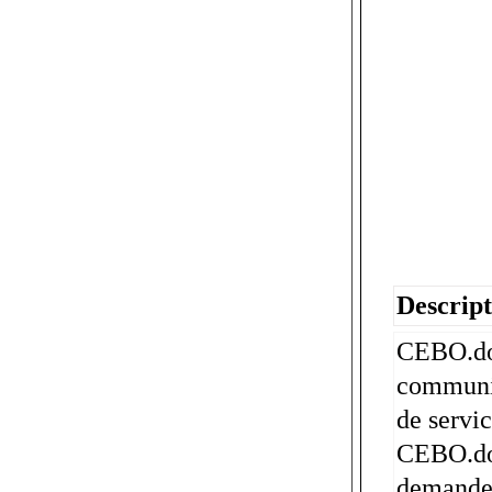
Descript
CEBO.doc
communic
de servi
CEBO.doc
demandes