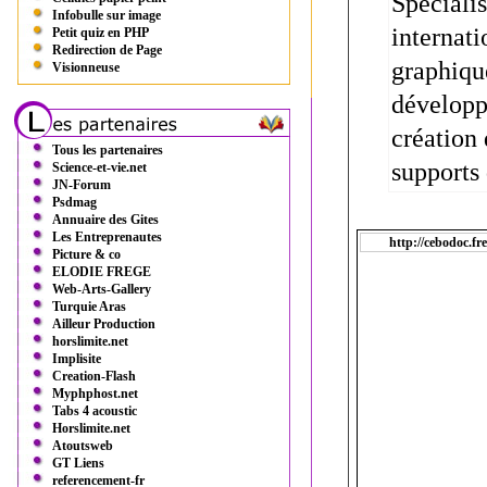
Spécialis
Infobulle sur image
interna
Petit quiz en PHP
Redirection de Page
graphique
Visionneuse
développ
création 
Tous les partenaires
supports
Science-et-vie.net
JN-Forum
Psdmag
Annuaire des Gites
Les Entreprenautes
http://cebodoc.fre
Picture & co
ELODIE FREGE
Web-Arts-Gallery
Turquie Aras
Ailleur Production
horslimite.net
Implisite
Creation-Flash
Myphphost.net
Tabs 4 acoustic
Horslimite.net
Atoutsweb
GT Liens
referencement-fr