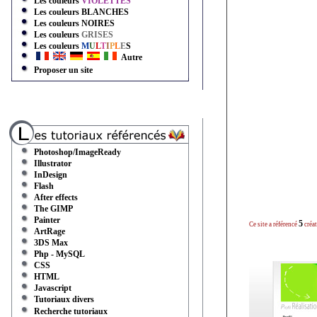
Les couleurs
VIOLETTES
Les couleurs
BLANCHES
Les couleurs
NOIRES
Les couleurs
GRISES
Les couleurs
M
U
L
T
I
P
L
E
S
Autre
Proposer un site
Photoshop/ImageReady
Illustrator
InDesign
Flash
After effects
The GIMP
Painter
5
Ce site a référencé
créat
ArtRage
3DS Max
Php - MySQL
CSS
HTML
Javascript
Tutoriaux divers
Recherche tutoriaux