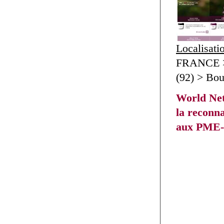
Localisati
FRANCE >
(92) > Bou
World Net
la reconn
aux PME