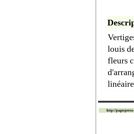
Descrip
Vertige
louis d
fleurs 
d'arran
linéair
http://pagesperso