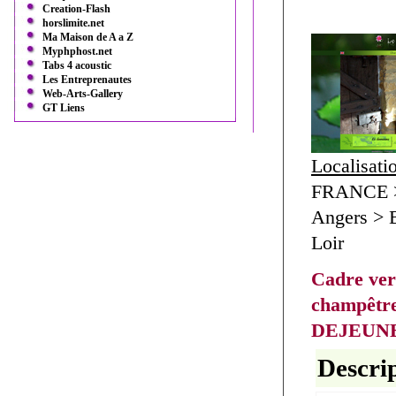
Creation-Flash
horslimite.net
Ma Maison de A a Z
Myphphost.net
Tabs 4 acoustic
Les Entreprenautes
Web-Arts-Gallery
GT Liens
Localisati
FRANCE > 
Angers > B
Loir
Cadre ver
champêtr
DEJEUN
Descrip