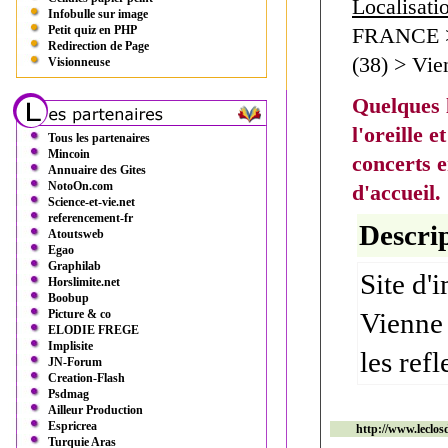
Localisati
Infobulle sur image
Petit quiz en PHP
FRANCE >
Redirection de Page
(38) > Vie
Visionneuse
Quelques 
l'oreille 
Tous les partenaires
Mincoin
concerts e
Annuaire des Gites
NotoOn.com
d'accueil.
Science-et-vie.net
referencement-fr
Descrip
Atoutsweb
Egao
Graphilab
Site d'
Horslimite.net
Boobup
Picture & co
Vienne 
ELODIE FREGE
Implisite
les refl
JN-Forum
Creation-Flash
Psdmag
Ailleur Production
Espricrea
http://www.leclo
Turquie Aras