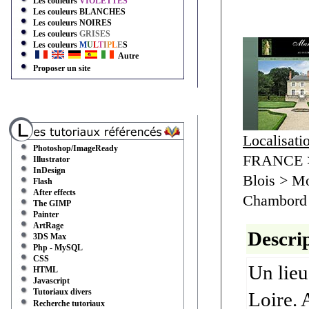
Les couleurs
VIOLETTES
Les couleurs
BLANCHES
Les couleurs
NOIRES
Les couleurs
GRISES
Les couleurs
M
U
L
T
I
P
L
E
S
Autre
Proposer un site
Localisati
Photoshop/ImageReady
FRANCE > 
Illustrator
InDesign
Blois > Mo
Flash
After effects
Chambord
The GIMP
Painter
ArtRage
Descrip
3DS Max
Php - MySQL
CSS
Un lieu
HTML
Javascript
Tutoriaux divers
Loire. 
Recherche tutoriaux