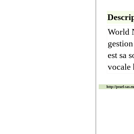
Descrip
World N
gestion
est sa 
vocale 
http://pearl-sas.e