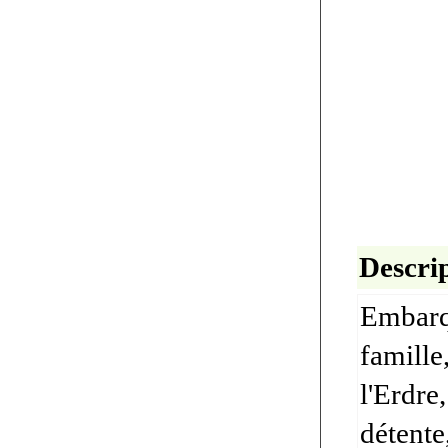
Descrip
Embarqu
famille
l'Erdre
détent