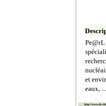
Descrip
Pe@rL e
spéciali
recherc
nucléai
et envi
eaux, ..
http://www.de-chi