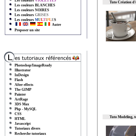
Les couleurs
VIOLETTES
Tuto Création d'
Les couleurs
BLANCHES
Les couleurs
NOIRES
Les couleurs
GRISES
Les couleurs
M
U
L
T
I
P
L
E
S
Autre
Proposer un site
Photoshop/ImageReady
Illustrator
InDesign
Flash
After effects
The GIMP
Painter
ArtRage
3DS Max
Php - MySQL
CSS
Tuto Modeling, t
HTML
Javascript
Tutoriaux divers
Recherche tutoriaux