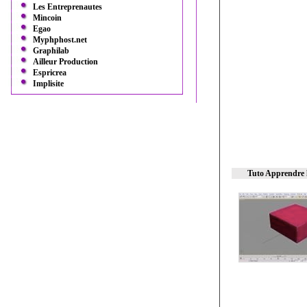
Les Entreprenautes
Mincoin
Egao
Myphphost.net
Graphilab
Ailleur Production
Espricrea
Implisite
Tuto Apprendre 