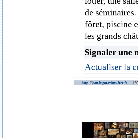
louer, une sal
de séminaires. 
fôret, piscine e
les grands châ
Signaler une 
Actualiser la c
http://jean.bigot.reims.free.fr
16949