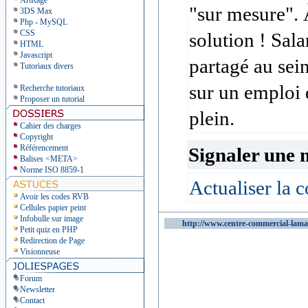
ArtRage
"sur mesure". 
3DS Max
Php - MySQL
CSS
solution ! Sal
HTML
Javascript
partagé au sei
Tutoriaux divers
sur un emploi 
Recherche tutoriaux
Proposer un tutorial
plein.
Cahier des charges
Copyright
Référencement
Signaler une 
Balises <META>
Norme ISO 8859-1
Actualiser la c
Avoir les codes RVB
Cellules papier peint
Infobulle sur image
http://www.centre-commercial-lama
Petit quiz en PHP
Redirection de Page
Visionneuse
Forum
Newsletter
Contact