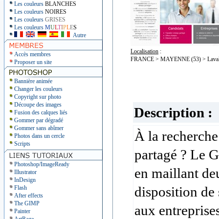
Les couleurs
BLANCHES
Les couleurs
NOIRES
Les couleurs
GRISES
Les couleurs
M
U
L
T
I
P
L
E
S
Autre
Localisation
:
Accès membres
FRANCE > MAYENNE (53) > Lava
Proposer un site
Bannière animée
Changer les couleurs
Copyright sur photo
Découpe des images
Description :
Fusion des calques liés
Gommer par dégradé
Gommer sans abîmer
À la recherche
Photos dans un cercle
Scripts
partagé ? Le GE
Photoshop/ImageReady
en maillant de
Illustrator
InDesign
disposition de
Flash
After effects
The GIMP
aux entreprise
Painter