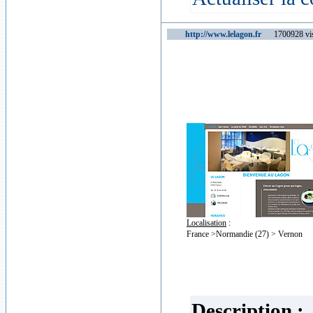
http://www.lelagon.fr
1700928 vis
Localisation
:
France >Normandie (27) > Vernon
Description :