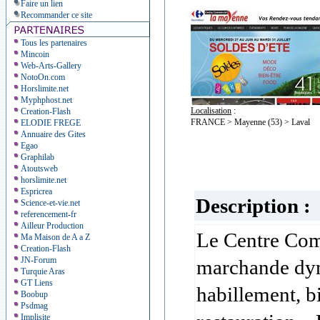
Faire un lien
Recommander ce site
Tous les partenaires
Mincoin
Web-Arts-Gallery
NotoOn.com
Horslimite.net
Myphphost.net
Localisation
:
Creation-Flash
FRANCE > Mayenne (53) > Laval
ELODIE FREGE
Annuaire des Gites
Egao
Graphilab
Atoutsweb
horslimite.net
Espricrea
Description :
Science-et-vie.net
referencement-fr
Ailleur Production
Le Centre Com
Ma Maison de A a Z
Creation-Flash
JN-Forum
marchande dyn
Turquie Aras
GT Liens
habillement, bi
Boobup
Psdmag
Implisite