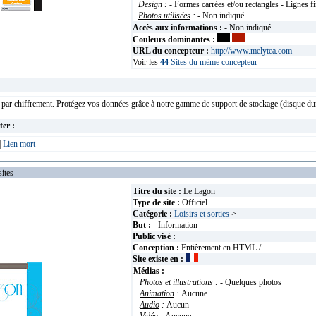
Design
:
- Formes carrées et/ou rectangles - Lignes f
Photos utilisées
:
- Non indiqué
Accès aux informations :
- Non indiqué
Couleurs dominantes :
URL du concepteur :
http://www.melytea.com
Voir les
44
Sites du même concepteur
 par chiffrement. Protégez vos données grâce à notre gamme de support de stockage (disque dur
ter :
|
Lien mort
ites
Titre du site :
Le Lagon
Type de site :
Officiel
Catégorie :
Loisirs et sorties
>
But :
- Information
Public visé :
Conception :
Entièrement en HTML /
Site existe en :
Médias :
Photos et illustrations
:
- Quelques photos
Animation
:
Aucune
Audio
:
Aucun