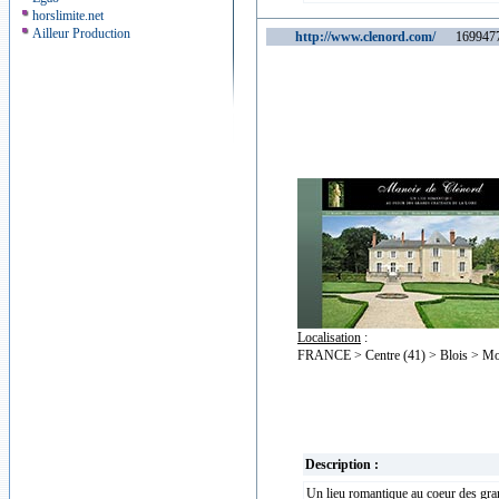
horslimite.net
Ailleur Production
http://www.clenord.com/
1699477 v
Localisation
:
FRANCE > Centre (41) > Blois > M
Description :
Un lieu romantique au coeur des gra