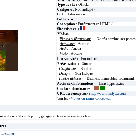
Type de site :
Officiel
Catégorie :
Non indiqué >
But :
- Information
Public visé :
Conception :
Entièrement en HTML /
Site existe en :
Médias :
Photos et illustrations
:
- De très nombreuses photos
Animation
:
Aucune
Audio
:
Aucun
Vidéo
:
Aucune
Interactivité :
- Formulaire
Présentation :
- Simple
Graphisme
:
- Sombre
Design
:
- Non indiqué
Photos utilisées
:
- Batiment, immeubles, monument, 
Accès aux informations :
- Liens hypertextes
Couleurs dominantes :
URL du concepteur :
http://www.melytea.com
Voir les
44
Sites du même concepteur
s en bois, d'abris de jardin, garages en bois et terrasses en bois.
ter :
|
Lien mort