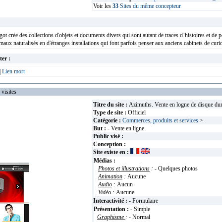
Voir les
33
Sites du même concepteur
Bigot crée des collections d'objets et documents divers qui sont autant de traces d’histoires et 
aux naturalisés en d'étranges installations qui font parfois penser aux anciens cabinets de curios
ter :
|
Lien mort
isites
Titre du site :
Azimuths. Vente en logne de disque dur
Type de site :
Officiel
Catégorie :
Commerces, produits et services
>
But :
- Vente en ligne
Public visé :
Conception :
Site existe en :
Médias :
Photos et illustrations
:
- Quelques photos
Animation
:
Aucune
Audio
:
Aucun
Vidéo
:
Aucune
Interactivité :
- Formulaire
Présentation :
- Simple
Graphisme
:
- Normal