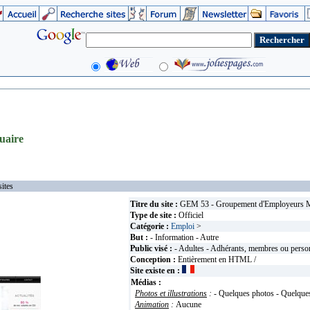
uaire
ites
Titre du site :
GEM 53 - Groupement d'Employeurs 
Type de site :
Officiel
Catégorie :
Emploi
>
But :
- Information - Autre
Public visé :
- Adultes - Adhérants, membres ou perso
Conception :
Entièrement en HTML /
Site existe en :
Médias :
Photos et illustrations
:
- Quelques photos - Quelques 
Animation
:
Aucune