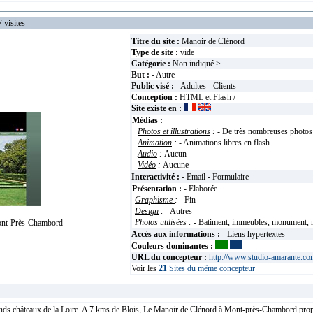
isites
Titre du site :
Manoir de Clénord
Type de site :
vide
Catégorie :
Non indiqué >
But :
- Autre
Public visé :
- Adultes - Clients
Conception :
HTML et Flash /
Site existe en :
Médias :
Photos et illustrations
:
- De très nombreuses photos
Animation
:
- Animations libres en flash
Audio
:
Aucun
Vidéo
:
Aucune
Interactivité :
- Email - Formulaire
Présentation :
- Elaborée
Graphisme
:
- Fin
Design
:
- Autres
Photos utilisées
:
- Batiment, immeubles, monument, ma
ont-Près-Chambord
Accès aux informations :
- Liens hypertextes
Couleurs dominantes :
URL du concepteur :
http://www.studio-amarante.co
Voir les
21
Sites du même concepteur
nds châteaux de la Loire. A 7 kms de Blois, Le Manoir de Clénord à Mont-près-Chambord propos