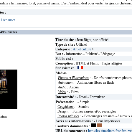
dins à la française, fôret, piscine et tennis. C'est l'endroit idéal pour visiter les grands châteaux
ter :
|
Lien mort
59 visites
Titre du site :
Jean Bigot, site officiel
Type de site :
Officiel
Catégorie :
Art et culture
>
But :
- Information - Publicité - Pédagogie
Public visé :
Conception :
HTML et Flash / - Pages allégées
Site existe en :
Médias :
Photos et illustrations
:
- De très nombreuses photos
Animation
:
- Animations libres en flash
Audio
:
Aucun
Vidéo
:
- Films
Interactivité :
- Email - Formulaire
Présentation :
- Simple
Graphisme
:
- Sombre
Design
:
- Formes carrées et/ou rectangles
Photos utilisées
:
- Personnages dessinés - Animaux 
eims
Accès aux informations :
- Liens hypertextes
Couleurs dominantes :
URL du concepteur :
http://les.zinzolines.free.fr/s_v