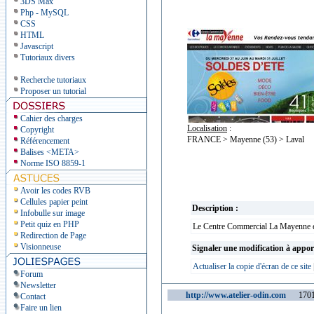
3DS Max
Php - MySQL
CSS
HTML
Javascript
Tutoriaux divers
Recherche tutoriaux
Proposer un tutorial
Cahier des charges
Localisation
:
Copyright
FRANCE > Mayenne (53) > Laval
Référencement
Balises <META>
Norme ISO 8859-1
Avoir les codes RVB
Cellules papier peint
Description :
Infobulle sur image
Petit quiz en PHP
Le Centre Commercial La Mayenne est 
Redirection de Page
Visionneuse
Signaler une modification à appor
Actualiser la copie d'écran de ce site
Forum
Newsletter
http://www.atelier-odin.com
170116
Contact
Faire un lien