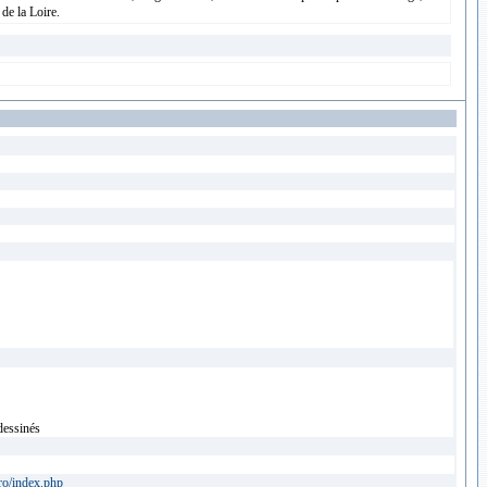
 de la Loire.
dessinés
ero/index.php