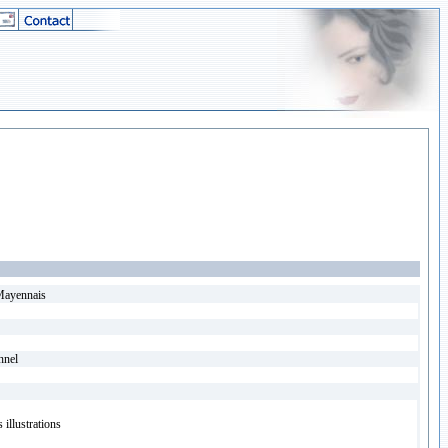
Mayennais
nnel
illustrations