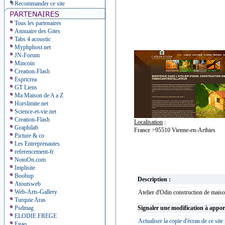
Recommander ce site
Tous les partenaires
Annuaire des Gites
Tabs 4 acoustic
Myphphost.net
JN-Forum
Mincoin
Creation-Flash
Espricrea
GT Liens
Ma Maison de A a Z
Horslimite.net
Science-et-vie.net
Creation-Flash
Localisation
:
Graphilab
France >95510 Vienne-en-Arthies
Picture & co
Les Entreprenautes
referencement-fr
NotoOn.com
Implisite
Boobup
Description :
Atoutsweb
Web-Arts-Gallery
Atelier d'Odin construction de maison
Turquie Aras
Psdmag
Signaler une modification à appor
ELODIE FREGE
Actualiser la copie d'écran de ce site
Egao