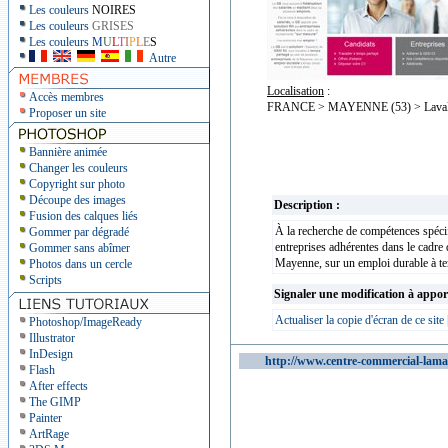
Les couleurs
NOIRES
Les couleurs
GRISES
Les couleurs
M
U
L
T
I
P
L
E
S
Autre
Localisation
:
Accès membres
FRANCE > MAYENNE (53) > Lava
Proposer un site
Bannière animée
Changer les couleurs
Copyright sur photo
Découpe des images
Description :
Fusion des calques liés
À la recherche de compétences spécif
Gommer par dégradé
entreprises adhérentes dans le cadre 
Gommer sans abîmer
Mayenne, sur un emploi durable à te
Photos dans un cercle
Scripts
Signaler une modification à appor
Actualiser la copie d'écran de ce site
Photoshop/ImageReady
Illustrator
InDesign
http://www.centre-commercial-lama
Flash
After effects
The GIMP
Painter
ArtRage