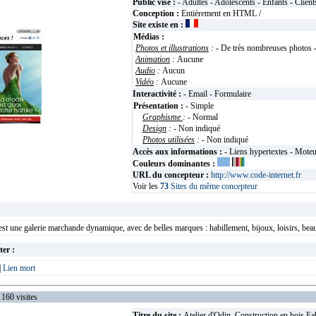
Public visé :
- Adultes - Adolescents - Enfants - Client
Conception :
Entièrement en HTML /
Site existe en :
Médias :
Photos et illustrations
:
- De très nombreuses photos -
Animation
:
Aucune
Audio
:
Aucun
Vidéo
:
Aucune
Interactivité :
- Email - Formulaire
Présentation :
- Simple
Graphisme
:
- Normal
Design
:
- Non indiqué
Photos utilisées
:
- Non indiqué
Accès aux informations :
- Liens hypertextes - Mote
Couleurs dominantes :
URL du concepteur :
http://www.code-internet.fr
Voir les
73
Sites du même concepteur
une galerie marchande dynamique, avec de belles marques : habillement, bijoux, loisirs, beauté
ter :
|
Lien mort
0 visites
Titre du site :
Atelier d'Odin. Construction en bois Fab