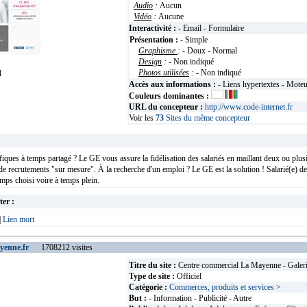
Audio
:
Aucun
Vidéo
:
Aucune
Interactivité :
- Email - Formulaire
Présentation :
- Simple
Graphisme
:
- Doux - Normal
Design
:
- Non indiqué
Photos utilisées
:
- Non indiqué
l
Accès aux informations :
- Liens hypertextes - Mote
Couleurs dominantes :
URL du concepteur :
http://www.code-internet.fr
Voir les
73
Sites du même concepteur
iques à temps partagé ? Le GE vous assure la fidélisation des salariés en maillant deux ou plus
de recrutements "sur mesure". À la recherche d'un emploi ? Le GE est la solution ! Salarié(e) d
mps choisi voire à temps plein.
ter :
|
Lien mort
yenne.fr
1708212 visites
Titre du site :
Centre commercial La Mayenne - Galeri
Type de site :
Officiel
Catégorie :
Commerces, produits et services
>
But :
- Information - Publicité - Autre