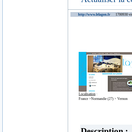
http://www.lelagon.fr
1700930 vis
Localisation
:
France >Normandie (27) > Vernon
Description :