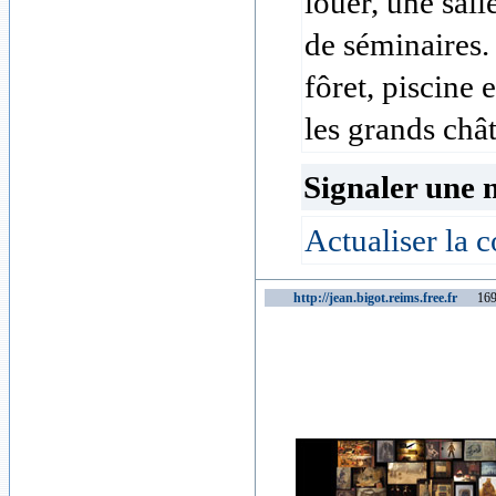
louer, une sal
de séminaires. 
fôret, piscine e
les grands châ
Signaler une 
Actualiser la c
http://jean.bigot.reims.free.fr
16949