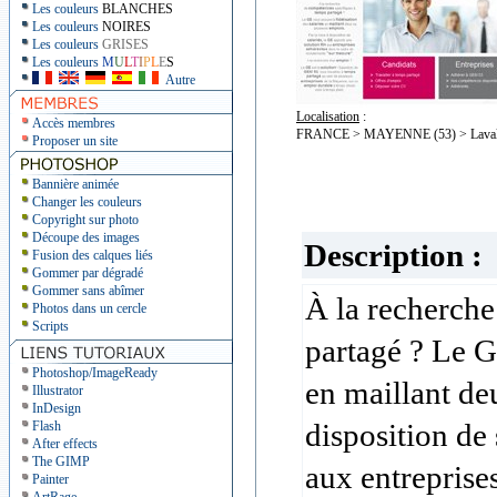
Les couleurs
BLANCHES
Les couleurs
NOIRES
Les couleurs
GRISES
Les couleurs
M
U
L
T
I
P
L
E
S
Autre
Localisation
:
Accès membres
FRANCE > MAYENNE (53) > Lava
Proposer un site
Bannière animée
Changer les couleurs
Copyright sur photo
Découpe des images
Description :
Fusion des calques liés
Gommer par dégradé
Gommer sans abîmer
À la recherche
Photos dans un cercle
Scripts
partagé ? Le GE
Photoshop/ImageReady
en maillant de
Illustrator
InDesign
disposition de
Flash
After effects
The GIMP
aux entreprise
Painter