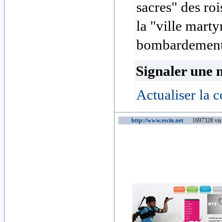
sacres" des ro
la "ville marty
bombardements
Signaler une 
Actualiser la c
http://www.escin.net
1697328 visi