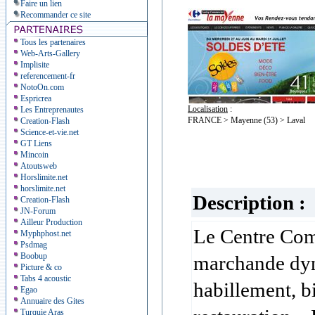
Faire un lien
Recommander ce site
Tous les partenaires
Web-Arts-Gallery
Implisite
referencement-fr
NotoOn.com
Espricrea
Localisation
:
Les Entreprenautes
FRANCE > Mayenne (53) > Laval
Creation-Flash
Science-et-vie.net
GT Liens
Mincoin
Atoutsweb
Horslimite.net
horslimite.net
Description :
Creation-Flash
JN-Forum
Ailleur Production
Le Centre Com
Myphphost.net
Psdmag
Boobup
marchande dyn
Picture & co
Tabs 4 acoustic
habillement, bi
Egao
Annuaire des Gites
Turquie Aras