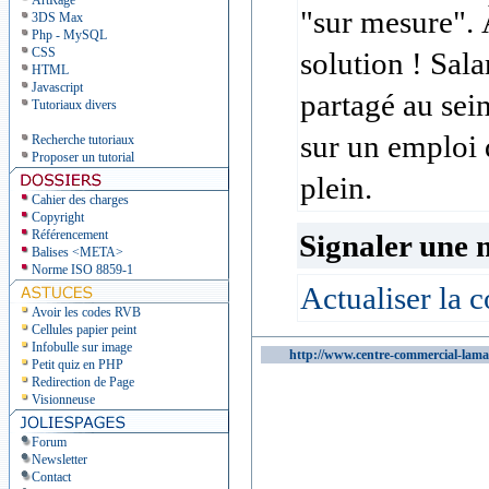
ArtRage
"sur mesure". 
3DS Max
Php - MySQL
CSS
solution ! Sal
HTML
Javascript
partagé au sei
Tutoriaux divers
sur un emploi 
Recherche tutoriaux
Proposer un tutorial
plein.
Cahier des charges
Copyright
Référencement
Signaler une 
Balises <META>
Norme ISO 8859-1
Actualiser la c
Avoir les codes RVB
Cellules papier peint
Infobulle sur image
http://www.centre-commercial-lama
Petit quiz en PHP
Redirection de Page
Visionneuse
Forum
Newsletter
Contact