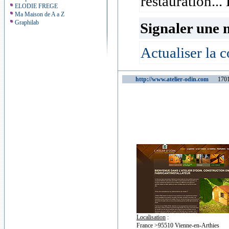
restauration..
ELODIE FREGE
Ma Maison de A a Z
Graphilab
Signaler une 
Actualiser la c
http://www.atelier-odin.com
170116
Localisation
:
France >95510 Vienne-en-Arthies