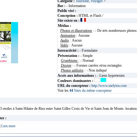
Catégorie :
Tourisme, voyages
>
But :
- Information
Public visé :
Conception :
HTML et Flash /
Site existe en :
Médias :
Photos et illustrations
:
- De très nombreuses photos
Animation
:
Aucune
Audio
:
Aucun
Vidéo
:
Aucune
Interactivité :
- Formulaire
Présentation :
- Simple
Graphisme
:
- Normal
Design
:
- Formes carrées et/ou rectangles
Photos utilisées
:
- Non indiqué
Accès aux informations :
- Liens hypertextes
Couleurs dominantes :
URL du concepteur :
http://www.melytea.com
Voir les
44
Sites du même concepteur
etoiles à Saint Hilaire de Riez entre Saint Gilles Croix de Vie et Saint Jean de Monts. locati
ter :
|
Lien mort