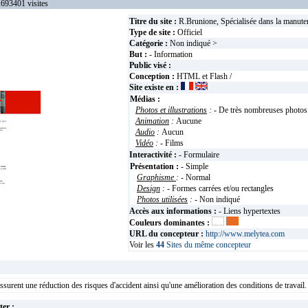
3401 visites
Titre du site :
R.Brunione, Spécialisée dans la manuten
Type de site :
Officiel
Catégorie :
Non indiqué >
But :
- Information
Public visé :
Conception :
HTML et Flash /
Site existe en :
Médias :
Photos et illustrations
:
- De très nombreuses photos
Animation
:
Aucune
Audio
:
Aucun
Vidéo
:
- Films
Interactivité :
- Formulaire
Présentation :
- Simple
Graphisme
:
- Normal
Design
:
- Formes carrées et/ou rectangles
Photos utilisées
:
- Non indiqué
Accès aux informations :
- Liens hypertextes
Couleurs dominantes :
URL du concepteur :
http://www.melytea.com
Voir les
44
Sites du même concepteur
urent une réduction des risques d'accident ainsi qu'une amélioration des conditions de travail.
ter :