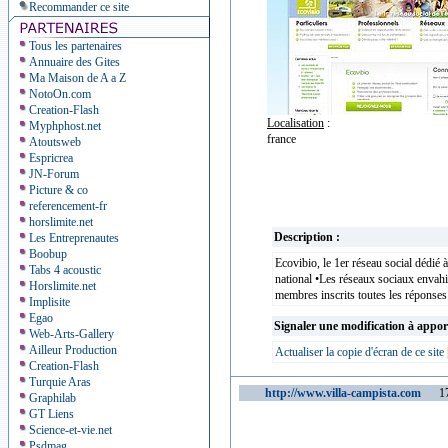
Recommander ce site
Tous les partenaires
Annuaire des Gites
Ma Maison de A a Z
NotoOn.com
Creation-Flash
Localisation
:
Myphphost.net
france
Atoutsweb
Espricrea
JN-Forum
Picture & co
referencement-fr
horslimite.net
Description :
Les Entreprenautes
Boobup
Ecovibio, le 1er réseau social dédié
Tabs 4 acoustic
national •Les réseaux sociaux envahi
Horslimite.net
membres inscrits toutes les réponse
Implisite
Egao
Signaler une modification à appor
Web-Arts-Gallery
Ailleur Production
Actualiser la copie d'écran de ce site
Creation-Flash
Turquie Aras
http://www.villa-campista.com
1718
Graphilab
GT Liens
Science-et-vie.net
Psdmag