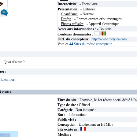
Interactivité :
- Formulaire
Présentation :
- Elaborée
Graphisme
:
- Normal
Design
:
- Formes carrées et/ou rectangles
Photos utilisées
:
- Appareil électronique
Accès aux informations :
- Boutons
Couleurs dominantes :
URL du concepteur :
http://www.melytea.com
Voir les
44
Sites du même concepteur
on…Quoi d’autre ?
ter :
|
Lien mort
isites
Titre du site :
Ecovibio, le 1er réseau social dédié à l'e
Type de site :
Officiel
Catégorie :
Non indiqué >
But :
- Information
Public visé :
Conception :
Entièrement en HTML /
Site existe en :
Médias :