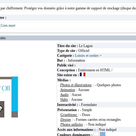
 par chiffrement. Protégez vos données grâce à notre gamme de support de stockage (disque dur
ter :
|
Lien mort
ites
Titre du site :
Le Lagon
Type de site :
Officiel
Catégorie :
Loisirs et sorties
>
But :
- Information
Public visé :
Conception :
Entièrement en HTML /
Site existe en :
Médias :
Photos et illustrations
:
- Quelques photos
Animation
:
Aucune
Audio
:
Aucun
Vidéo
:
Aucune
Interactivité :
- Formulaire
Présentation :
- Simple
Graphisme
:
- Doux
Design
:
- Formes carrées et/ou rectangles
Photos utilisées
:
- Non indiqué
Accès aux informations :
- Non indiqué
Couleurs dominantes :