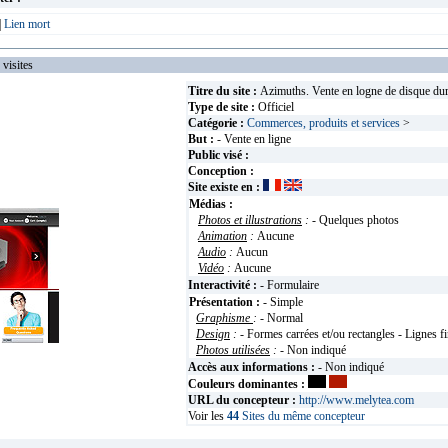
|
Lien mort
isites
Titre du site :
Azimuths. Vente en logne de disque dur
Type de site :
Officiel
Catégorie :
Commerces, produits et services
>
But :
- Vente en ligne
Public visé :
Conception :
Site existe en :
Médias :
Photos et illustrations
:
- Quelques photos
Animation
:
Aucune
Audio
:
Aucun
Vidéo
:
Aucune
Interactivité :
- Formulaire
Présentation :
- Simple
Graphisme
:
- Normal
Design
:
- Formes carrées et/ou rectangles - Lignes f
Photos utilisées
:
- Non indiqué
Accès aux informations :
- Non indiqué
Couleurs dominantes :
URL du concepteur :
http://www.melytea.com
Voir les
44
Sites du même concepteur