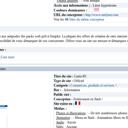
Photos utilisées
:
- Non indiqué
Accès aux informations :
- Liens hypertextes
Couleurs dominantes :
URL du concepteur :
http://www.melytea.com
Voir les
44
Sites du même concepteur
aux antipodes des packs web prêt à l'emploi. La plupart des offres de création de sites internet 
ossibilité de vous démarquer de vos concurrents. Offrez vous un site sur mesure et démarquez 
ter :
|
Lien mort
ites
Titre du site :
Linéa B1
Type de site :
Officiel
Catégorie :
Commerces, produits et services
>
But :
- Information
Public visé :
Conception :
Entièrement en flash /
Site existe en :
Médias :
Photos et illustrations
:
- De très nombreuses photos
Animation
:
- Menu en flash - Animations libres en f
Audio
:
Aucun
Vidéo
:
Aucune