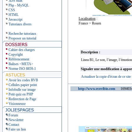
3DS Max
Php - MySQL
CSS
HTML
Localisation
:
Javascript
France > Rouen
Tutoriaux divers
Recherche tutoriaux
Proposer un tutorial
Cahier des charges
Description :
Copyright
Référencement
Linea B1, Le son, l’image, l’émoti
Balises <META>
Norme ISO 8859-1
Signaler une modification à appor
Actualiser la copie d'écran de ce site
Avoir les codes RVB
Cellules papier peint
http://www.ecovibio.com
1694034 v
Infobulle sur image
Petit quiz en PHP
Redirection de Page
Visionneuse
Forum
Newsletter
Contact
Faire un lien