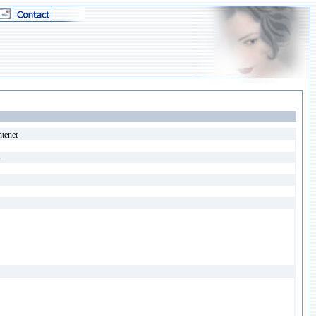
ntenet
s