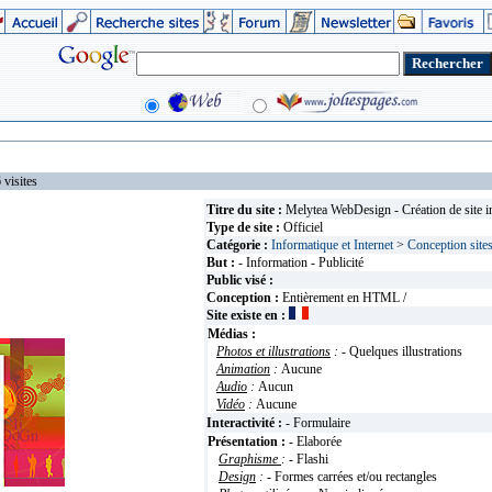
isites
Titre du site :
Melytea WebDesign - Création de site i
Type de site :
Officiel
Catégorie :
Informatique et Internet
>
Conception site
But :
- Information - Publicité
Public visé :
Conception :
Entièrement en HTML /
Site existe en :
Médias :
Photos et illustrations
:
- Quelques illustrations
Animation
:
Aucune
Audio
:
Aucun
Vidéo
:
Aucune
Interactivité :
- Formulaire
Présentation :
- Elaborée
Graphisme
:
- Flashi
Design
:
- Formes carrées et/ou rectangles