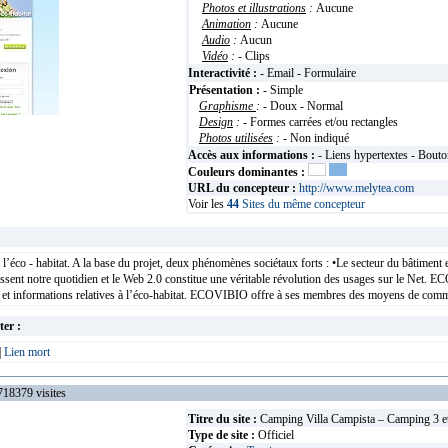
Photos et illustrations
:
Aucune
Animation
:
Aucune
Audio
:
Aucun
Vidéo
:
- Clips
Interactivité :
- Email - Formulaire
Présentation :
- Simple
Graphisme
:
- Doux - Normal
Design
:
- Formes carrées et/ou rectangles
Photos utilisées
:
- Non indiqué
Accès aux informations :
- Liens hypertextes - Bout
Couleurs dominantes :
URL du concepteur :
http://www.melytea.com
Voir les
44
Sites du même concepteur
 à l’éco - habitat. A la base du projet, deux phénomènes sociétaux forts : •Le secteur du bâti
ssent notre quotidien et le Web 2.0 constitue une véritable révolution des usages sur le Net. E
s et informations relatives à l’éco-habitat. ECOVIBIO offre à ses membres des moyens de commun
ter :
|
Lien mort
379 visites
Titre du site :
Camping Villa Campista – Camping 3 eto
Type de site :
Officiel