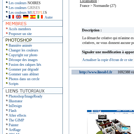
Localisation
:
Les couleurs
NOIRES
France > Normandie (27)
Les couleurs
GRISES
Les couleurs
M
U
L
T
I
P
L
E
S
Autre
Accès membres
Description :
Proposer un site
La démarche créative qui m'anime est 
créatives, ne vous donnent aucune p
Bannière animée
Changer les couleurs
Signaler une modification à appor
Copyright sur photo
Découpe des images
Actualiser la copie d'écran de ce site
Fusion des calques liés
Gommer par dégradé
http://www.lineab1.fr
1692388 vis
Gommer sans abîmer
Photos dans un cercle
Scripts
Photoshop/ImageReady
Illustrator
InDesign
Flash
After effects
The GIMP
Painter
ArtRage