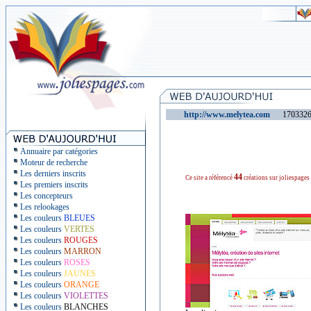
http://www.melytea.com
1703326 v
Annuaire par catégories
Moteur de recherche
Les derniers inscrits
44
Ce site a référencé
créations sur joliespages
Les premiers inscrits
Les concepteurs
Les relookages
Les couleurs
BLEUES
Les couleurs
VERTES
Les couleurs
ROUGES
Les couleurs
MARRON
Les couleurs
ROSES
Les couleurs
JAUNES
Les couleurs
ORANGE
Les couleurs
VIOLETTES
Les couleurs
BLANCHES