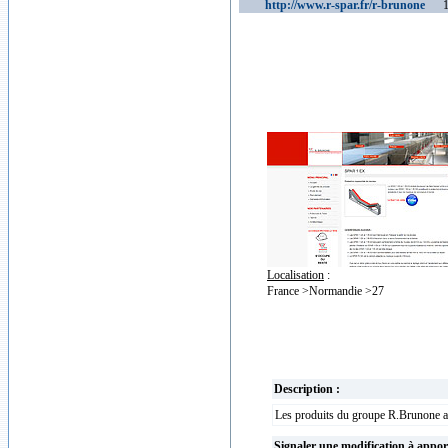
http://www.r-spar.fr/r-brunone
169
Localisation
:
France >Normandie >27
Description :
Les produits du groupe R.Brunone ass
Signaler une modification à appor