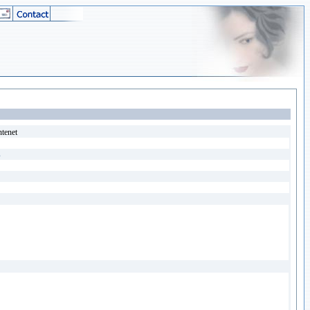
ntenet
s