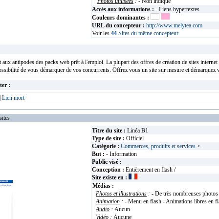
Photos utilisées
:
- Non indiqué
Accès aux informations :
- Liens hypertextes
Couleurs dominantes :
URL du concepteur :
http://www.melytea.com
Voir les
44
Sites du même concepteur
aux antipodes des packs web prêt à l'emploi. La plupart des offres de création de sites internet 
ossibilité de vous démarquer de vos concurrents. Offrez vous un site sur mesure et démarquez 
ter :
|
Lien mort
ites
Titre du site :
Linéa B1
Type de site :
Officiel
Catégorie :
Commerces, produits et services
>
But :
- Information
Public visé :
Conception :
Entièrement en flash /
Site existe en :
Médias :
Photos et illustrations
:
- De très nombreuses photos
Animation
:
- Menu en flash - Animations libres en f
Audio
:
Aucun
Vidéo
:
Aucune