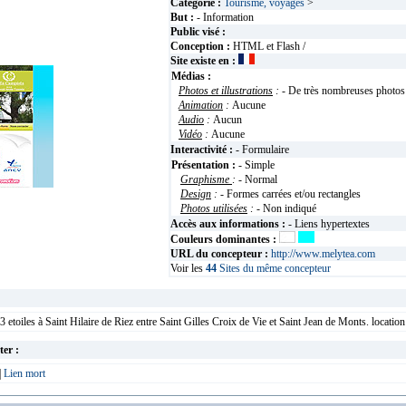
Catégorie :
Tourisme, voyages
>
But :
- Information
Public visé :
Conception :
HTML et Flash /
Site existe en :
Médias :
Photos et illustrations
:
- De très nombreuses photos
Animation
:
Aucune
Audio
:
Aucun
Vidéo
:
Aucune
Interactivité :
- Formulaire
Présentation :
- Simple
Graphisme
:
- Normal
Design
:
- Formes carrées et/ou rectangles
Photos utilisées
:
- Non indiqué
Accès aux informations :
- Liens hypertextes
Couleurs dominantes :
URL du concepteur :
http://www.melytea.com
Voir les
44
Sites du même concepteur
etoiles à Saint Hilaire de Riez entre Saint Gilles Croix de Vie et Saint Jean de Monts. locati
ter :
|
Lien mort