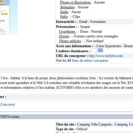
Photos et illustrations
:
Aucune
Animation
:
Aucune
Audio
:
Aucun
Vidéo
:
- Clips
Interactivité :
- Email - Formulaire
Présentation :
- Simple
Graphisme
:
- Doux - Normal
Design
:
- Formes carrées et/ou rectangles
Photos utilisées
:
- Non indiqué
Accès aux informations :
- Liens hypertextes - Bout
Couleurs dominantes :
URL du concepteur :
http://www.melytea.com
Voir les
44
Sites du même concepteur
 à l’éco - habitat. A la base du projet, deux phénomènes sociétaux forts : •Le secteur du bâti
ssent notre quotidien et le Web 2.0 constitue une véritable révolution des usages sur le Net. E
s et informations relatives à l’éco-habitat. ECOVIBIO offre à ses membres des moyens de commun
ter :
|
Lien mort
374 visites
Titre du site :
Camping Villa Campista – Camping 3 eto
Type de site :
Officiel