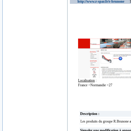
http://www.r-spar.fr/r-brunone
169
Localisation
:
France >Normandie >27
Description :
Les produits du groupe R.Brunone ass
Signaler une modification à appor