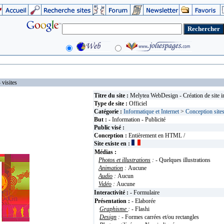
isites
Titre du site :
Melytea WebDesign - Création de site i
Type de site :
Officiel
Catégorie :
Informatique et Internet
>
Conception site
But :
- Information - Publicité
Public visé :
Conception :
Entièrement en HTML /
Site existe en :
Médias :
Photos et illustrations
:
- Quelques illustrations
Animation
:
Aucune
Audio
:
Aucun
Vidéo
:
Aucune
Interactivité :
- Formulaire
Présentation :
- Elaborée
Graphisme
:
- Flashi
Design
:
- Formes carrées et/ou rectangles