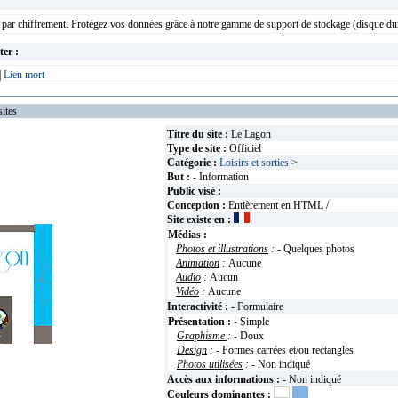
 par chiffrement. Protégez vos données grâce à notre gamme de support de stockage (disque dur
ter :
|
Lien mort
ites
Titre du site :
Le Lagon
Type de site :
Officiel
Catégorie :
Loisirs et sorties
>
But :
- Information
Public visé :
Conception :
Entièrement en HTML /
Site existe en :
Médias :
Photos et illustrations
:
- Quelques photos
Animation
:
Aucune
Audio
:
Aucun
Vidéo
:
Aucune
Interactivité :
- Formulaire
Présentation :
- Simple
Graphisme
:
- Doux
Design
:
- Formes carrées et/ou rectangles
Photos utilisées
:
- Non indiqué
Accès aux informations :
- Non indiqué
Couleurs dominantes :