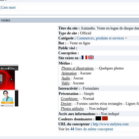
|
Lien mort
isites
Titre du site :
Azimuths. Vente en logne de disque dur
Type de site :
Officiel
Catégorie :
Commerces, produits et services
>
But :
- Vente en ligne
Public visé :
Conception :
Site existe en :
Médias :
Photos et illustrations
:
- Quelques photos
Animation
:
Aucune
Audio
:
Aucun
Vidéo
:
Aucune
Interactivité :
- Formulaire
Présentation :
- Simple
Graphisme
:
- Normal
Design
:
- Formes carrées et/ou rectangles - Lignes f
Photos utilisées
:
- Non indiqué
Accès aux informations :
- Non indiqué
Couleurs dominantes :
URL du concepteur :
http://www.melytea.com
Voir les
44
Sites du même concepteur