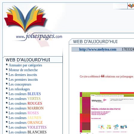
http://www.melytea.com
1703324 v
Annuaire par catégories
Moteur de recherche
Les derniers inscrits
44
Ce site a référencé
créations sur joliespages
Les premiers inscrits
Les concepteurs
Les relookages
Les couleurs
BLEUES
Les couleurs
VERTES
Les couleurs
ROUGES
Les couleurs
MARRON
Les couleurs
ROSES
Les couleurs
JAUNES
Les couleurs
ORANGE
Les couleurs
VIOLETTES
Les couleurs
BLANCHES