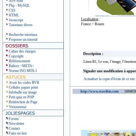
3DS Max
Php - MySQL
CSS
HTML
Localisation
:
Javascript
France > Rouen
Tutoriaux divers
Recherche tutoriaux
Proposer un tutorial
Cahier des charges
Description :
Copyright
Référencement
Linea B1, Le son, l’image, l’émoti
Balises <META>
Norme ISO 8859-1
Signaler une modification à appor
Actualiser la copie d'écran de ce site
Avoir les codes RVB
Cellules papier peint
http://www.ecovibio.com
1694030 v
Infobulle sur image
Petit quiz en PHP
Redirection de Page
Visionneuse
Forum
Newsletter
Contact
Faire un lien