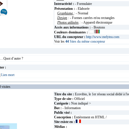
Interactivité :
- Formulaire
Présentation :
- Elaborée
Graphisme
:
- Normal
Design
:
- Formes carrées et/ou rectangles
Photos utilisées
:
- Appareil électronique
Accès aux informations :
- Boutons
Couleurs dominantes :
URL du concepteur :
http://www.melytea.com
Voir les
44
Sites du même concepteur
on…Quoi d’autre ?
ter :
|
Lien mort
isites
Titre du site :
Ecovibio, le 1er réseau social dédié à l'e
Type de site :
Officiel
Catégorie :
Non indiqué >
But :
- Information
Public visé :
Conception :
Entièrement en HTML /
Site existe en :
Médias :