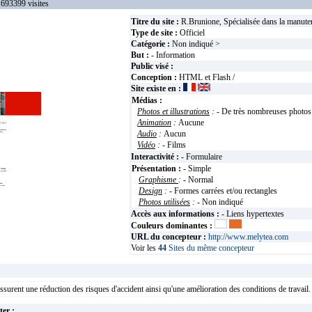
3399 visites
Titre du site :
R.Brunione, Spécialisée dans la manuten
Type de site :
Officiel
Catégorie :
Non indiqué >
But :
- Information
Public visé :
Conception :
HTML et Flash /
Site existe en :
Médias :
Photos et illustrations
:
- De très nombreuses photos
Animation
:
Aucune
Audio
:
Aucun
Vidéo
:
- Films
Interactivité :
- Formulaire
Présentation :
- Simple
Graphisme
:
- Normal
Design
:
- Formes carrées et/ou rectangles
Photos utilisées
:
- Non indiqué
Accès aux informations :
- Liens hypertextes
Couleurs dominantes :
URL du concepteur :
http://www.melytea.com
Voir les
44
Sites du même concepteur
urent une réduction des risques d'accident ainsi qu'une amélioration des conditions de travail.
ter :