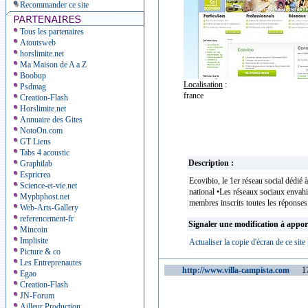
Recommander ce site
Tous les partenaires
Atoutsweb
horslimite.net
Ma Maison de A a Z
Boobup
Localisation
:
Psdmag
france
Creation-Flash
Horslimite.net
Annuaire des Gites
NotoOn.com
GT Liens
Tabs 4 acoustic
Description :
Graphilab
Espricrea
Ecovibio, le 1er réseau social dédié
Science-et-vie.net
national •Les réseaux sociaux envahi
Myphphost.net
membres inscrits toutes les réponse
Web-Arts-Gallery
referencement-fr
Signaler une modification à appor
Mincoin
Implisite
Actualiser la copie d'écran de ce site
Picture & co
Les Entreprenautes
http://www.villa-campista.com
1718
Egao
Creation-Flash
JN-Forum
Ailleur Production