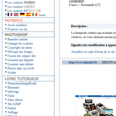
Localisation
:
Les couleurs
NOIRES
France > Normandie (27)
Les couleurs
GRISES
Les couleurs
M
U
L
T
I
P
L
E
S
Autre
Accès membres
Description :
Proposer un site
La démarche créative qui m'anime est 
créatives, ne vous donnent aucune p
Bannière animée
Changer les couleurs
Signaler une modification à appor
Copyright sur photo
Découpe des images
Actualiser la copie d'écran de ce site
Fusion des calques liés
Gommer par dégradé
http://www.lineab1.fr
1692379 vis
Gommer sans abîmer
Photos dans un cercle
Scripts
Photoshop/ImageReady
Illustrator
InDesign
Flash
After effects
The GIMP
Painter
ArtRage