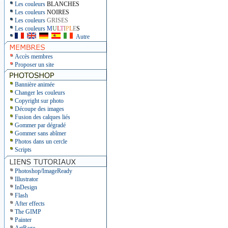
Les couleurs
BLANCHES
Les couleurs
NOIRES
Les couleurs
GRISES
Les couleurs
M
U
L
T
I
P
L
E
S
Autre
Accès membres
Proposer un site
Bannière animée
Changer les couleurs
Copyright sur photo
Découpe des images
Fusion des calques liés
Gommer par dégradé
Gommer sans abîmer
Photos dans un cercle
Scripts
Photoshop/ImageReady
Illustrator
InDesign
Flash
After effects
The GIMP
Painter