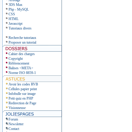
ArtRage
3DS Max
Php - MySQL
CSS
HTML
Javascript
Tutoriaux divers
Recherche tutoriaux
Proposer un tutorial
Cahier des charges
Copyright
Référencement
Balises <META>
Norme ISO 8859-1
Avoir les codes RVB
Cellules papier peint
Infobulle sur image
Petit quiz en PHP
Redirection de Page
Visionneuse
Forum
Newsletter
Contact