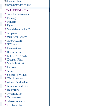
Faire un lien
Recommander ce site
Tous les partenaires
Psdmag
Mincoin
Egao
Ma Maison de A a Z
Graphilab
Web-Arts-Gallery
NotoOn.com
GT Liens
Picture & co
Horslimite.net
ELODIE FREGE
Creation-Flash
Myphphost.net
Implisite
Atoutsweb
Science-et-vie.net
Tabs 4 acoustic
Ailleur Production
Annuaire des Gites
JN-Forum
horslimite.net
Turquie Aras
referencement-fr
Creation-Flash