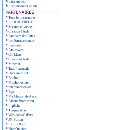
Faire un lien
Recommander ce site
Tous les partenaires
ELODIE FREGE
Science-et-vie.net
Creation-Flash
Annuaire des Gites
Les Entreprenautes
Espricrea
Atoutsweb
GT Liens
Creation-Flash
Mincoin
Tabs 4 acoustic
Horslimite.net
Boobup
Myphphost.net
referencement-fr
Egao
Ma Maison de A a Z
Ailleur Production
Implisite
Turquie Aras
Web-Arts-Gallery
JN-Forum
Picture & co
NotoOn.com