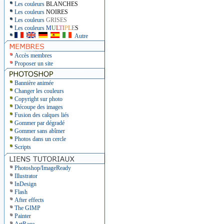
Les couleurs
BLANCHES
Les couleurs
NOIRES
Les couleurs
GRISES
Les couleurs
M
U
L
T
I
P
L
E
S
Autre
Accès membres
Proposer un site
Bannière animée
Changer les couleurs
Copyright sur photo
Découpe des images
Fusion des calques liés
Gommer par dégradé
Gommer sans abîmer
Photos dans un cercle
Scripts
Photoshop/ImageReady
Illustrator
InDesign
Flash
After effects
The GIMP
Painter