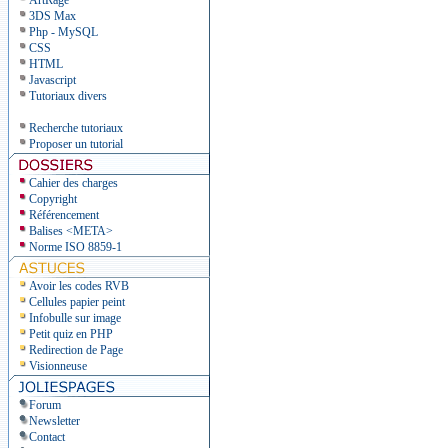
ArtRage
3DS Max
Php - MySQL
CSS
HTML
Javascript
Tutoriaux divers
Recherche tutoriaux
Proposer un tutorial
Cahier des charges
Copyright
Référencement
Balises <META>
Norme ISO 8859-1
Avoir les codes RVB
Cellules papier peint
Infobulle sur image
Petit quiz en PHP
Redirection de Page
Visionneuse
Forum
Newsletter
Contact