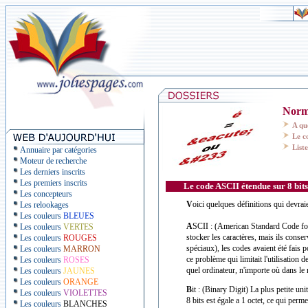
Norm
A quo
Le c
Liste
Annuaire par catégories
Moteur de recherche
Les derniers inscrits
Les premiers inscrits
Le code ASCII étendue sur 8 bits
Les concepteurs
V
oici quelques définitions qui devra
Les relookages
Les couleurs
BLEUES
A
SCII : (American Standard Code for
Les couleurs
VERTES
stocker les caractères, mais ils cons
Les couleurs
ROUGES
spéciaux), les codes avaient été fais p
Les couleurs
MARRON
ce problème qui limitait l'utilisation
Les couleurs
ROSES
quel ordinateur, n'importe où dans le 
Les couleurs
JAUNES
Les couleurs
ORANGE
B
it : (Binary Digit) La plus petite un
Les couleurs
VIOLETTES
8 bits est égale a 1 octet, ce qui perme
Les couleurs
BLANCHES