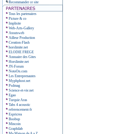
Recommander ce site
Tous les partenaires
Picture & co
Implisite
Web-Arts-Gallery
Atoutsweb
Ailleur Production
Creation-Flash
horslimite.net
ELODIE FREGE
Annuaire des Gites
Horslimite.net
JN-Forum
NotoOn.com
Les Entreprenautes
Myphphost.net
Psdmag
Science-et-vie.net
Egao
Turquie Aras
Tabs 4 acoustic
referencement-fr
Espricrea
Boobup
Mincoin
Graphilab
Ma Maison de A a Z