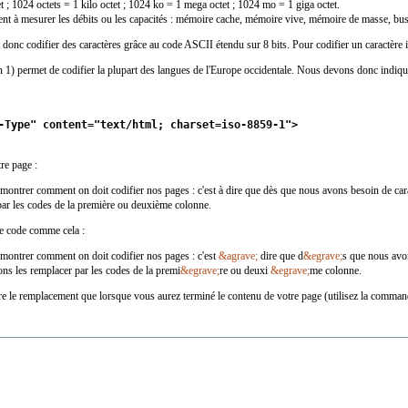
tet ; 1024 octets = 1 kilo octet ; 1024 ko = 1 mega octet ; 1024 mo = 1 giga octet.
ment à mesurer les débits ou les capacités : mémoire cache, mémoire vive, mémoire de masse, bu
 donc codifier des caractères grâce au code ASCII étendu sur 8 bits. Pour codifier un caractère 
n 1) permet de codifier la plupart des langues de l'Europe occidentale. Nous devons donc indi
-Type" content="text/html; charset=iso-8859-1">
re page :
montrer comment on doit codifier nos pages : c'est à dire que dès que nous avons besoin de cara
par les codes de la première ou deuxième colonne.
re code comme cela :
 montrer comment on doit codifier nos pages : c'est
&agrave;
dire que d
&egrave;
s que nous avo
ons les remplacer par les codes de la premi
&egrave;
re ou deuxi
&egrave;
me colonne.
aire le remplacement que lorsque vous aurez terminé le contenu de votre page (utilisez la comm