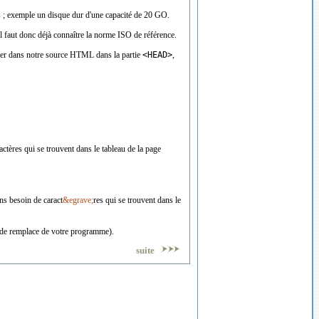
s ; exemple un disque dur d'une capacité de 20 GO.
il faut donc déjà connaître la norme ISO de référence.
quer dans notre source HTML dans la partie
<HEAD>
,
ctères qui se trouvent dans le tableau de la page
ns besoin de caract
&egrave;
res qui se trouvent dans le
ande remplace de votre programme).
suite