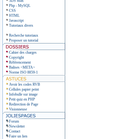
3DS Max
Php - MySQL
CSS
HTML
Javascript
Tutoriaux divers
Recherche tutoriaux
Proposer un tutorial
Cahier des charges
Copyright
Référencement
Balises <META>
Norme ISO 8859-1
Avoir les codes RVB
Cellules papier peint
Infobulle sur image
Petit quiz en PHP
Redirection de Page
Visionneuse
Forum
Newsletter
Contact
Faire un lien