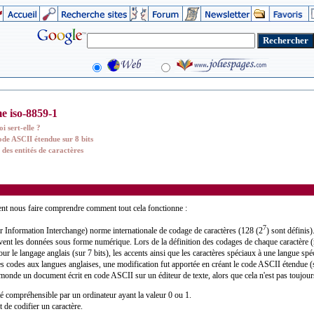
e iso-8859-1
i sert-elle ?
ode ASCII étendue sur 8 bits
 des entités de caractères
ient nous faire comprendre comment tout cela fonctionne :
7
 Information Interchange) norme internationale de codage de caractères (128 (2
) sont définis
ervent les données sous forme numérique. Lors de la définition des codages de chaque caractère (
our le langage anglais (sur 7 bits), les accents ainsi que les caractères spéciaux à une langue sp
 des codes aux langues anglaises, une modification fut apportée en créant le code ASCII étendue (s
monde un document écrit en code ASCII sur un éditeur de texte, alors que cela n'est pas toujours 
ité compréhensible par un ordinateur ayant la valeur 0 ou 1.
t de codifier un caractère.