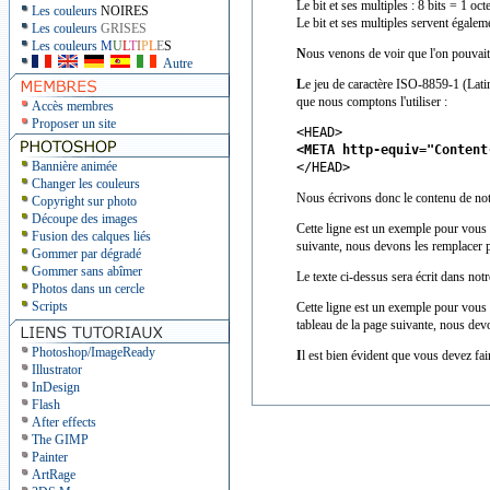
Le bit et ses multiples : 8 bits = 1 oc
Les couleurs
NOIRES
Le bit et ses multiples servent égale
Les couleurs
GRISES
Les couleurs
M
U
L
T
I
P
L
E
S
N
ous venons de voir que l'on pouvait
Autre
L
e jeu de caractère ISO-8859-1 (Lati
que nous comptons l'utiliser :
Accès membres
Proposer un site
<HEAD>
<META http-equiv="Content
Bannière animée
</HEAD>
Changer les couleurs
Nous écrivons donc le contenu de not
Copyright sur photo
Découpe des images
Cette ligne est un exemple pour vous 
Fusion des calques liés
suivante, nous devons les remplacer 
Gommer par dégradé
Gommer sans abîmer
Le texte ci-dessus sera écrit dans not
Photos dans un cercle
Scripts
Cette ligne est un exemple pour vous
tableau de la page suivante, nous dev
Photoshop/ImageReady
I
l est bien évident que vous devez f
Illustrator
InDesign
Flash
After effects
The GIMP
Painter
ArtRage