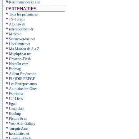
Recommander ce site
Tous les partenaires
JN-Forum
Atoutsweb
referencement-fr
Mincoin
Science-et-vie.net
Horslimite.net
Ma Maison de A a Z
Myphphost.net
Creation-Flash
NotoOn.com
Psdmag
Ailleur Production
ELODIE FREGE
Les Entreprenautes
Annuaire des Gites
Espricrea
GT Liens
Egao
Graphilab
Boobup
Picture & co
Web-Arts-Gallery
Turquie Aras
horslimite.net
Creation-Flash