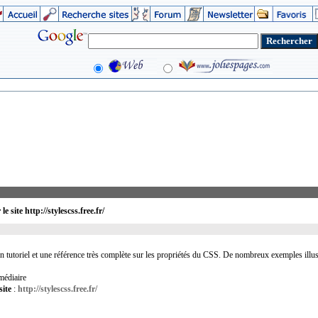
 site http://stylescss.free.fr/
n tutoriel et une référence très complète sur les propriétés du CSS. De nombreux exemples illustr
rmédiaire
site
:
http://stylescss.free.fr/