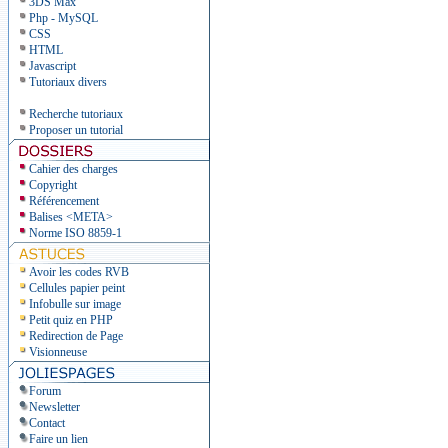
3DS Max
Php - MySQL
CSS
HTML
Javascript
Tutoriaux divers
Recherche tutoriaux
Proposer un tutorial
Cahier des charges
Copyright
Référencement
Balises <META>
Norme ISO 8859-1
Avoir les codes RVB
Cellules papier peint
Infobulle sur image
Petit quiz en PHP
Redirection de Page
Visionneuse
Forum
Newsletter
Contact
Faire un lien