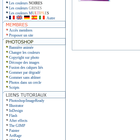
Les couleurs
NOIRES
Les couleurs
GRISES
Les couleurs
M
U
L
T
I
P
L
E
S
Autre
Accès membres
Proposer un site
Bannière animée
Changer les couleurs
Copyright sur photo
Découpe des images
Fusion des calques liés
Gommer par dégradé
Gommer sans abîmer
Photos dans un cercle
Scripts
Photoshop/ImageReady
Illustrator
InDesign
Flash
After effects
The GIMP
Painter
ArtRage