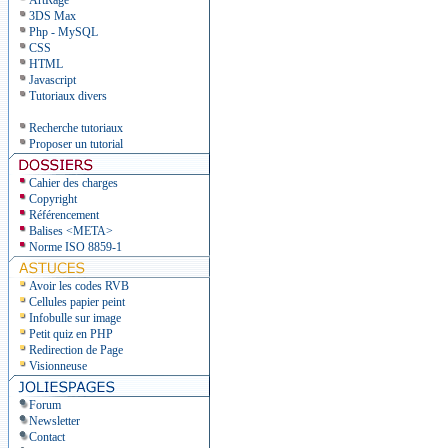
ArtRage
3DS Max
Php - MySQL
CSS
HTML
Javascript
Tutoriaux divers
Recherche tutoriaux
Proposer un tutorial
Cahier des charges
Copyright
Référencement
Balises <META>
Norme ISO 8859-1
Avoir les codes RVB
Cellules papier peint
Infobulle sur image
Petit quiz en PHP
Redirection de Page
Visionneuse
Forum
Newsletter
Contact