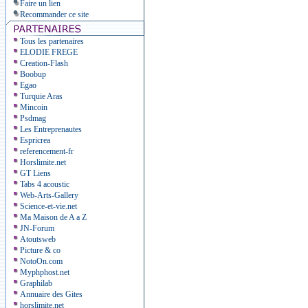
Faire un lien
Recommander ce site
Tous les partenaires
ELODIE FREGE
Creation-Flash
Boobup
Egao
Turquie Aras
Mincoin
Psdmag
Les Entreprenautes
Espricrea
referencement-fr
Horslimite.net
GT Liens
Tabs 4 acoustic
Web-Arts-Gallery
Science-et-vie.net
Ma Maison de A a Z
JN-Forum
Atoutsweb
Picture & co
NotoOn.com
Myphphost.net
Graphilab
Annuaire des Gites
horslimite.net