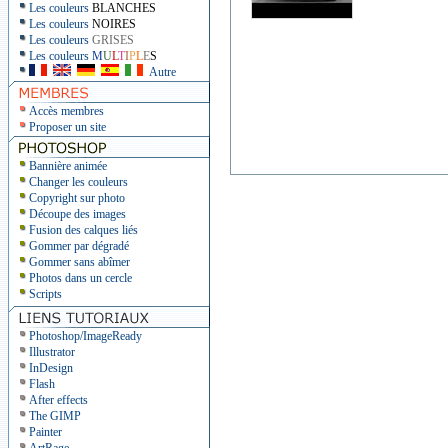
Les couleurs
BLANCHES
Les couleurs
NOIRES
Les couleurs
GRISES
Les couleurs
M
U
L
T
I
P
L
E
S
Autre
Accès membres
Proposer un site
Bannière animée
Changer les couleurs
Copyright sur photo
Découpe des images
Fusion des calques liés
Gommer par dégradé
Gommer sans abîmer
Photos dans un cercle
Scripts
Photoshop/ImageReady
Illustrator
InDesign
Flash
After effects
The GIMP
Painter