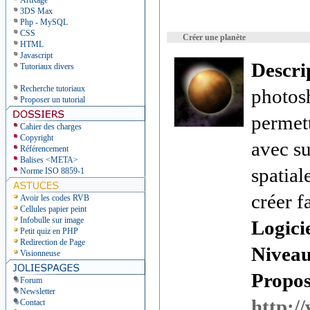
ArtRage
3DS Max
Php - MySQL
CSS
Créer une planète
HTML
Javascript
Descri
Tutoriaux divers
Recherche tutoriaux
photos
Proposer un tutorial
permett
Cahier des charges
Copyright
avec s
Référencement
Balises <META>
spatial
Norme ISO 8859-1
créer f
Avoir les codes RVB
Cellules papier peint
Infobulle sur image
Logici
Petit quiz en PHP
Redirection de Page
Nivea
Visionneuse
Proposé
Forum
Newsletter
http:/
Contact