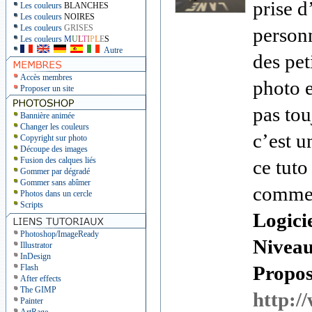
prise d
Les couleurs
BLANCHES
Les couleurs
NOIRES
Les couleurs
GRISES
person
Les couleurs
M
U
L
T
I
P
L
E
S
Autre
des pet
Accès membres
photo e
Proposer un site
pas tou
Bannière animée
Changer les couleurs
c’est u
Copyright sur photo
Découpe des images
Fusion des calques liés
ce tuto
Gommer par dégradé
Gommer sans abîmer
comment
Photos dans un cercle
Scripts
Logici
Photoshop/ImageReady
Nivea
Illustrator
InDesign
Proposé
Flash
After effects
The GIMP
http:/
Painter