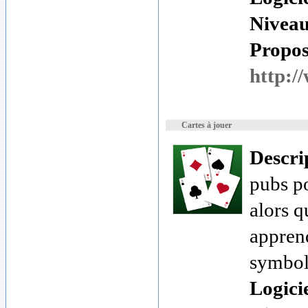
Nivea
Proposé
http:/
Cartes à jouer
Descri
pubs p
alors q
apprend
symbole
Logici