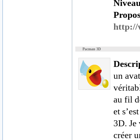
Nivea
Proposé
http:/
Pacman 3D
Descri
un avat
véritab
au fil 
et s’es
3D. Je 
créer 