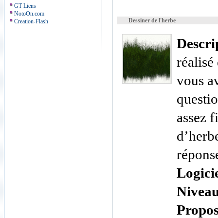
GT Liens
NotoOn.com
Dessiner de l'herbe
Creation-Flash
Descri
réalisé
vous a
questio
assez f
d’herbe
répons
Logici
Nivea
Proposé