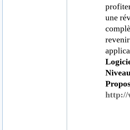
profite
une rév
complèt
revenir
applica
Logici
Nivea
Proposé
http:/