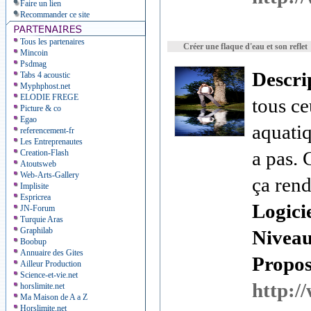
Faire un lien
Recommander ce site
Tous les partenaires
Créer une flaque d'eau et son reflet
Mincoin
Psdmag
Descri
Tabs 4 acoustic
Myphphost.net
ELODIE FREGE
tous ce
Picture & co
Egao
aquatiq
referencement-fr
Les Entreprenautes
a pas. 
Creation-Flash
Atoutsweb
Web-Arts-Gallery
ça rend
Implisite
Espricrea
Logici
JN-Forum
Turquie Aras
Graphilab
Nivea
Boobup
Annuaire des Gites
Proposé
Ailleur Production
Science-et-vie.net
http:/
horslimite.net
Ma Maison de A a Z
Horslimite.net